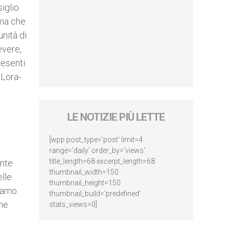
iglio
oma che
nità di
evere,
resenti
 Lora-
LE NOTIZIE PIÙ LETTE
[wpp post_type='post' limit=4
range='daily' order_by='views'
title_length=68 excerpt_length=68
ente
thumbnail_width=150
elle
thumbnail_height=150
biamo
thumbnail_build='predefined'
ime
stats_views=0]