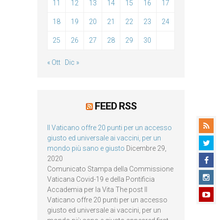
11
12
13
14
15
16
17
18
19
20
21
22
23
24
25
26
27
28
29
30
« Ott
Dic »
FEED RSS
Il Vaticano offre 20 punti per un accesso
giusto ed universale ai vaccini, per un
mondo più sano e giusto
Dicembre 29,
2020
Comunicato Stampa della Commissione
Vaticana Covid-19 e della Pontificia
Accademia per la Vita The post Il
Vaticano offre 20 punti per un accesso
giusto ed universale ai vaccini, per un