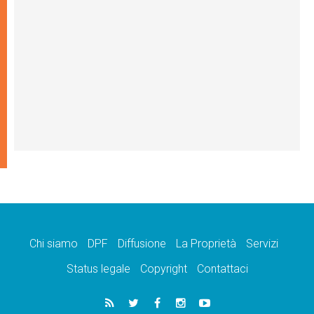
Chi siamo
DPF
Diffusione
La Proprietà
Servizi
Status legale
Copyright
Contattaci