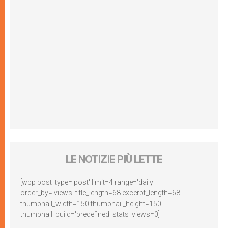
LE NOTIZIE PIÙ LETTE
[wpp post_type='post' limit=4 range='daily'
order_by='views' title_length=68 excerpt_length=68
thumbnail_width=150 thumbnail_height=150
thumbnail_build='predefined' stats_views=0]