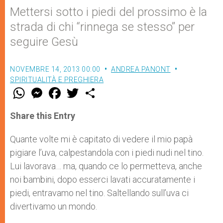
Mettersi sotto i piedi del prossimo è la
strada di chi “rinnega se stesso” per
seguire Gesù
NOVEMBRE 14, 2013 00:00
ANDREA PANONT
SPIRITUALITÀ E PREGHIERA
W
M
F
T
S
h
e
a
w
h
a
s
c
i
a
t
s
e
t
r
Share this Entry
s
e
b
t
e
A
n
o
e
p
g
o
r
Quante volte mi è capitato di vedere il mio papà
p
e
k
pigiare l’uva, calpestandola con i piedi nudi nel tino.
r
Lui lavorava… ma, quando ce lo permetteva, anche
noi bambini, dopo esserci lavati accuratamente i
piedi, entravamo nel tino. Saltellando sull’uva ci
divertivamo un mondo.