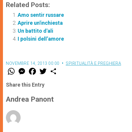
Related Posts:
Amo sentir russare
Aprire un'inchiesta
Un battito d'ali
I polsini dell’amore
NOVEMBRE 14, 2013 00:00
SPIRITUALITÀ E PREGHIERA
W
M
F
T
S
h
e
a
w
h
a
s
c
i
a
t
s
e
t
r
Share this Entry
s
e
b
t
e
A
n
o
e
p
g
o
r
Andrea Panont
p
e
k
r