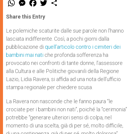
W
M
F
T
S
h
e
a
w
h
a
s
c
i
a
t
s
e
t
r
Share this Entry
s
e
b
t
e
A
n
o
e
p
g
o
r
Le polemiche scaturite dalle sue parole non l’hanno
p
e
k
lasciata indifferente. Così, a pochi giorni dalla
r
pubblicazione di
quell’articolo contro i cimiteri dei
bambini mai nati
che profonda sofferenza ha
provocato nei confronti di tante donne, l’assessore
alla Cultura e alle Politiche giovanili della Regione
Lazio, Lidia Ravera, si affida ad una nota dell’ufficio
stampa regionale per chiedere scusa.
La Ravera non nasconde che le fanno paura “le
crociate per i bambini non nati”, poiché la “cerimonia”
potrebbe “generare ulteriori sensi di colpa, nel
momento di una scelta, già di per sé, molto difficile,
di una contingenza, già di per sé, molto dolorosa”.