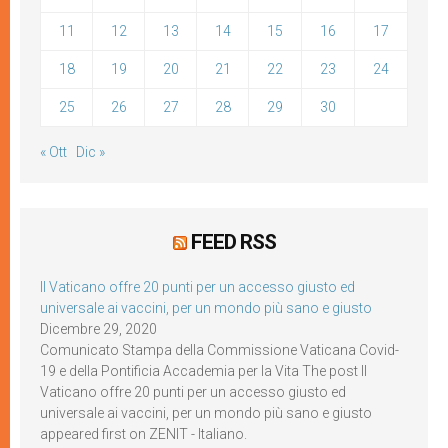
11
12
13
14
15
16
17
18
19
20
21
22
23
24
25
26
27
28
29
30
« Ott
Dic »
FEED RSS
Il Vaticano offre 20 punti per un accesso giusto ed
universale ai vaccini, per un mondo più sano e giusto
Dicembre 29, 2020
Comunicato Stampa della Commissione Vaticana Covid-
19 e della Pontificia Accademia per la Vita The post Il
Vaticano offre 20 punti per un accesso giusto ed
universale ai vaccini, per un mondo più sano e giusto
appeared first on ZENIT - Italiano.