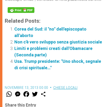
Related Posts:
Corea del Sud: il "no" dell'episcopato
all'aborto
Non c'è vero sviluppo senza giustizia sociale
Limiti e problemi creati dall'Obamacare
(Seconda parte)
Usa. Trump presidente: "Uno shock, segnale
di crisi spirituale…"
NOVEMBRE 13, 2013 00:00
CHIESE LOCALI
W
M
F
T
S
h
e
a
w
h
a
s
c
i
a
t
s
e
t
r
Share this Entry