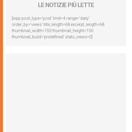
LE NOTIZIE PIÙ LETTE
[wpp post_type='post' limit=4 range='daily'
order_by='views' title_length=68 excerpt_length=68
thumbnail_width=150 thumbnail_height=150
thumbnail_build='predefined' stats_views=0]