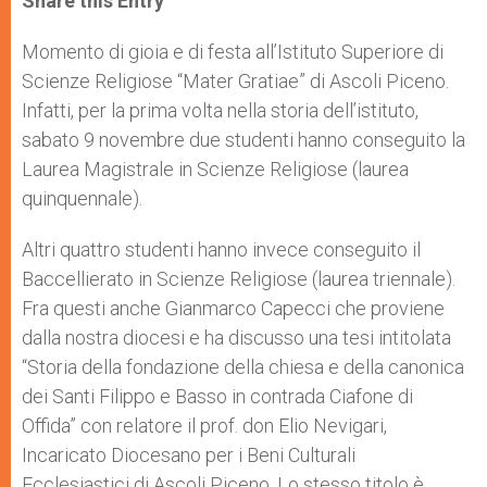
Share this Entry
s
e
b
t
e
A
n
o
e
p
g
o
r
Momento di gioia e di festa all’Istituto Superiore di
p
e
k
Scienze Religiose “Mater Gratiae” di Ascoli Piceno.
r
Infatti, per la prima volta nella storia dell’istituto,
sabato 9 novembre due studenti hanno conseguito la
Laurea Magistrale in Scienze Religiose (laurea
quinquennale).
Altri quattro studenti hanno invece conseguito il
Baccellierato in Scienze Religiose (laurea triennale).
Fra questi anche Gianmarco Capecci che proviene
dalla nostra diocesi e ha discusso una tesi intitolata
“Storia della fondazione della chiesa e della canonica
dei Santi Filippo e Basso in contrada Ciafone di
Offida” con relatore il prof. don Elio Nevigari,
Incaricato Diocesano per i Beni Culturali
Ecclesiastici di Ascoli Piceno. Lo stesso titolo è