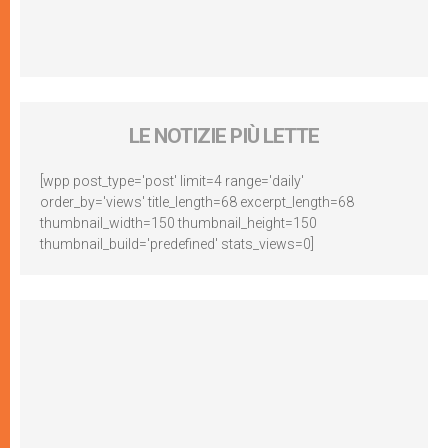
LE NOTIZIE PIÙ LETTE
[wpp post_type='post' limit=4 range='daily'
order_by='views' title_length=68 excerpt_length=68
thumbnail_width=150 thumbnail_height=150
thumbnail_build='predefined' stats_views=0]