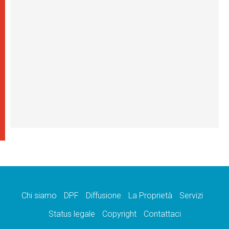
Chi siamo
DPF
Diffusione
La Proprietà
Servizi
Status legale
Copyright
Contattaci