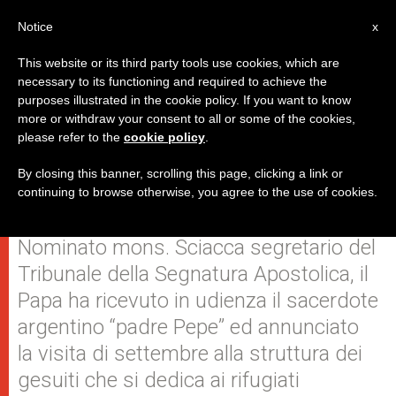
IT
Notice
x
This website or its third party tools use cookies, which are
necessary to its functioning and required to achieve the
purposes illustrated in the cookie policy. If you want to know
Una nomina, un'udienza e
more or withdraw your consent to all or some of the cookies,
please refer to the
cookie policy
.
l'annuncio della visita al Centro
Astalli: gli impegni di Francesco
By closing this banner, scrolling this page, clicking a link or
continuing to browse otherwise, you agree to the use of cookies.
Nominato mons. Sciacca segretario del
Tribunale della Segnatura Apostolica, il
Papa ha ricevuto in udienza il sacerdote
argentino “padre Pepe” ed annunciato
la visita di settembre alla struttura dei
gesuiti che si dedica ai rifugiati