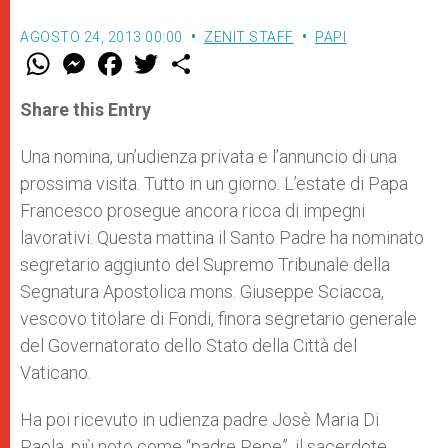
AGOSTO 24, 2013 00:00
ZENIT STAFF
PAPI
W
M
F
T
S
h
e
a
w
h
a
s
c
i
a
t
s
e
t
r
Share this Entry
s
e
b
t
e
A
n
o
e
p
g
o
r
Una nomina, un’udienza privata e l’annuncio di una
p
e
k
prossima visita. Tutto in un giorno. L’estate di Papa
r
Francesco prosegue ancora ricca di impegni
lavorativi. Questa mattina il Santo Padre ha nominato
segretario aggiunto del Supremo Tribunale della
Segnatura Apostolica mons. Giuseppe Sciacca,
vescovo titolare di Fondi, finora segretario generale
del Governatorato dello Stato della Città del
Vaticano.
Ha poi ricevuto in udienza padre Josè Maria Di
Paola, più noto come “padre Pepe”, il sacerdote