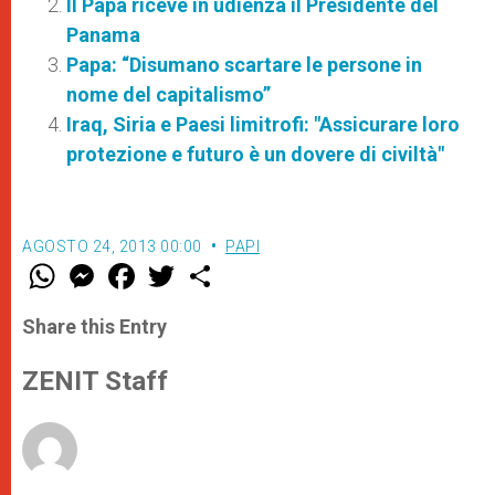
Il Papa riceve in udienza il Presidente del
Panama
Papa: “Disumano scartare le persone in
nome del capitalismo”
Iraq, Siria e Paesi limitrofi: "Assicurare loro
protezione e futuro è un dovere di civiltà"
AGOSTO 24, 2013 00:00
PAPI
W
M
F
T
S
h
e
a
w
h
a
s
c
i
a
t
s
e
t
r
Share this Entry
s
e
b
t
e
A
n
o
e
p
g
o
r
ZENIT Staff
p
e
k
r