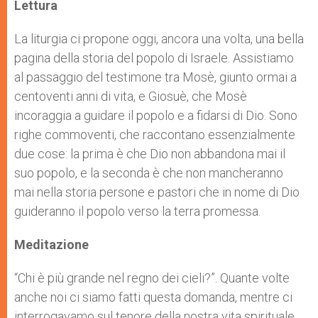
p
g
o
r
Lettura
p
e
k
r
La liturgia ci propone oggi, ancora una volta, una bella
pagina della storia del popolo di Israele. Assistiamo
al passaggio del testimone tra Mosè, giunto ormai a
centoventi anni di vita, e Giosuè, che Mosè
incoraggia a guidare il popolo e a fidarsi di Dio. Sono
righe commoventi, che raccontano essenzialmente
due cose: la prima è che Dio non abbandona mai il
suo popolo, e la seconda è che non mancheranno
mai nella storia persone e pastori che in nome di Dio
guideranno il popolo verso la terra promessa.
Meditazione
“Chi è più grande nel regno dei cieli?”. Quante volte
anche noi ci siamo fatti questa domanda, mentre ci
interrogavamo sul tenore della nostra vita spirituale