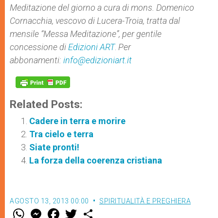
Meditazione del giorno a cura di
mons. Domenico
Cornacchia, vescovo di Lucera-Troia,
tratta dal
mensile “Messa Meditazione”, per gentile
concessione di
Edizioni ART
.
Per
abbonamenti:
info@edizioniart.it
Related Posts:
Cadere in terra e morire
Tra cielo e terra
Siate pronti!
La forza della coerenza cristiana
AGOSTO 13, 2013 00:00
SPIRITUALITÀ E PREGHIERA
W
M
F
T
S
h
e
a
w
h