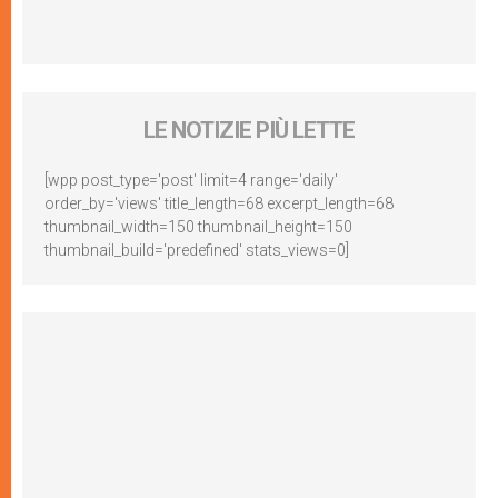
LE NOTIZIE PIÙ LETTE
[wpp post_type='post' limit=4 range='daily'
order_by='views' title_length=68 excerpt_length=68
thumbnail_width=150 thumbnail_height=150
thumbnail_build='predefined' stats_views=0]