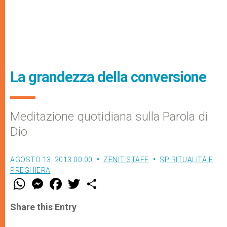
La grandezza della conversione
Meditazione quotidiana sulla Parola di
Dio
AGOSTO 13, 2013 00:00
ZENIT STAFF
SPIRITUALITÀ E
PREGHIERA
W
M
F
T
S
h
e
a
w
h
a
s
c
i
a
t
s
e
t
r
Share this Entry
s
e
b
t
e
A
n
o
e