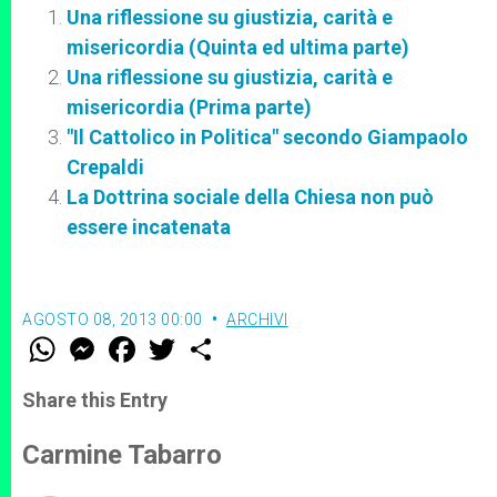
Una riflessione su giustizia, carità e
misericordia (Quinta ed ultima parte)
Una riflessione su giustizia, carità e
misericordia (Prima parte)
"Il Cattolico in Politica" secondo Giampaolo
Crepaldi
La Dottrina sociale della Chiesa non può
essere incatenata
AGOSTO 08, 2013 00:00
ARCHIVI
W
M
F
T
S
h
e
a
w
h
a
s
c
i
a
t
s
e
t
r
Share this Entry
s
e
b
t
e
A
n
o
e
p
g
o
r
Carmine Tabarro
p
e
k
r