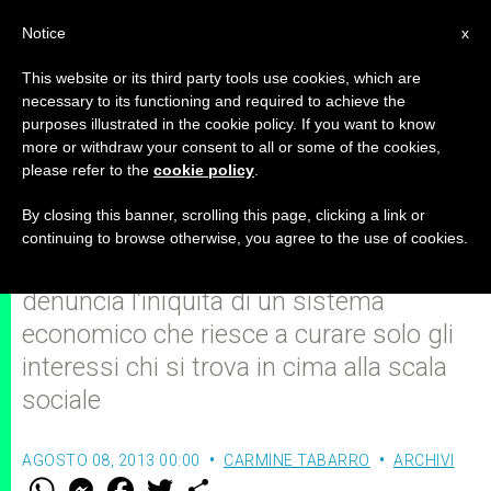
IT
Notice
x
This website or its third party tools use cookies, which are
necessary to its functioning and required to achieve the
purposes illustrated in the cookie policy. If you want to know
Contratti "zero hours": distruzione
more or withdraw your consent to all or some of the cookies,
please refer to the
cookie policy
.
della dignità umana nel lavoro
By closing this banner, scrolling this page, clicking a link or
continuing to browse otherwise, you agree to the use of cookies.
La Dottrina Sociale della Chiesa
denuncia l’iniquità di un sistema
economico che riesce a curare solo gli
interessi chi si trova in cima alla scala
sociale
AGOSTO 08, 2013 00:00
CARMINE TABARRO
ARCHIVI
W
M
F
T
S