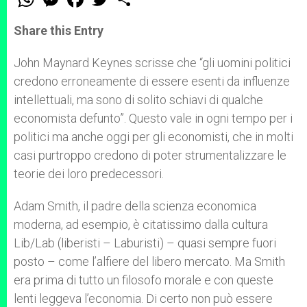
h
e
a
w
h
a
s
c
i
a
t
s
e
t
r
Share this Entry
s
e
b
t
e
A
n
o
e
p
g
o
r
John Maynard Keynes scrisse che “gli uomini politici
p
e
k
credono erroneamente di essere esenti da influenze
r
intellettuali, ma sono di solito schiavi di qualche
economista defunto”. Questo vale in ogni tempo per i
politici ma anche oggi per gli economisti, che in molti
casi purtroppo credono di poter strumentalizzare le
teorie dei loro predecessori.
Adam Smith, il padre della scienza economica
moderna, ad esempio, è citatissimo dalla cultura
Lib/Lab (liberisti – Laburisti) – quasi sempre fuori
posto – come l’alfiere del libero mercato. Ma Smith
era prima di tutto un filosofo morale e con queste
lenti leggeva l’economia. Di certo non può essere