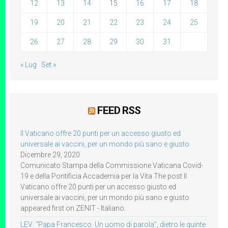
12
13
14
15
16
17
18
19
20
21
22
23
24
25
26
27
28
29
30
31
« Lug
Set »
FEED RSS
Il Vaticano offre 20 punti per un accesso giusto ed
universale ai vaccini, per un mondo più sano e giusto
Dicembre 29, 2020
Comunicato Stampa della Commissione Vaticana Covid-
19 e della Pontificia Accademia per la Vita The post Il
Vaticano offre 20 punti per un accesso giusto ed
universale ai vaccini, per un mondo più sano e giusto
appeared first on ZENIT - Italiano.
LEV: “Papa Francesco. Un uomo di parola”, dietro le quinte