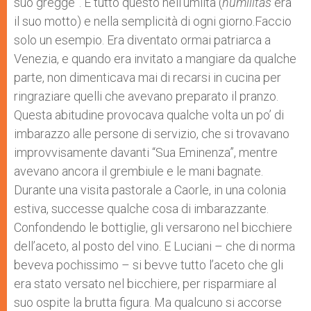
suo gregge”. E tutto questo nell’umiltà (
humilitas
era
il suo motto) e nella semplicità di ogni giorno.Faccio
solo un esempio. Era diventato ormai patriarca a
Venezia, e quando era invitato a mangiare da qualche
parte, non dimenticava mai di recarsi in cucina per
ringraziare quelli che avevano preparato il pranzo.
Questa abitudine provocava qualche volta un po’ di
imbarazzo alle persone di servizio, che si trovavano
improvvisamente davanti “Sua Eminenza”, mentre
avevano ancora il grembiule e le mani bagnate.
Durante una visita pastorale a Caorle, in una colonia
estiva, successe qualche cosa di imbarazzante.
Confondendo le bottiglie, gli versarono nel bicchiere
dell’aceto, al posto del vino. E Luciani – che di norma
beveva pochissimo – si bevve tutto l’aceto che gli
era stato versato nel bicchiere, per risparmiare al
suo ospite la brutta figura. Ma qualcuno si accorse