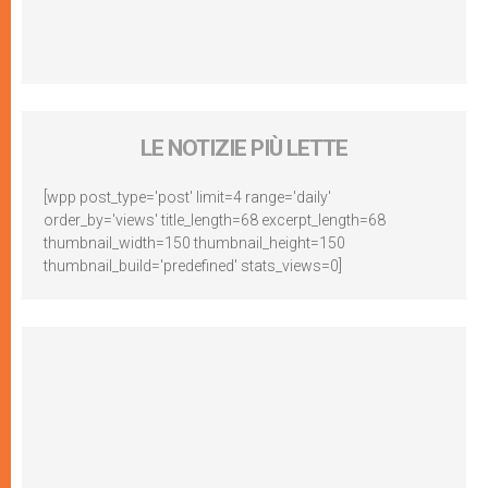
LE NOTIZIE PIÙ LETTE
[wpp post_type='post' limit=4 range='daily'
order_by='views' title_length=68 excerpt_length=68
thumbnail_width=150 thumbnail_height=150
thumbnail_build='predefined' stats_views=0]