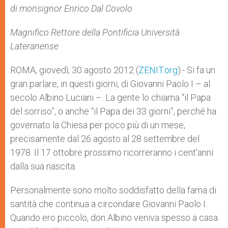
p
g
o
r
di monsignor Enrico Dal Covolo
p
e
k
r
Magnifico Rettore della Pontificia Università
Lateranense
ROMA, giovedì, 30 agosto 2012 (
ZENIT.org
).- Si fa un
gran parlare, in questi giorni, di Giovanni Paolo I – al
secolo Albino Luciani –. La gente lo chiama “il Papa
del sorriso”, o anche “il Papa dei 33 giorni”, perché ha
governato la Chiesa per poco più di un mese,
precisamente dal 26 agosto al 28 settembre del
1978. Il 17 ottobre prossimo ricorreranno i cent’anni
dalla sua nascita.
Personalmente sono molto soddisfatto della fama di
santità che continua a circondare Giovanni Paolo I.
Quando ero piccolo, don Albino veniva spesso a casa