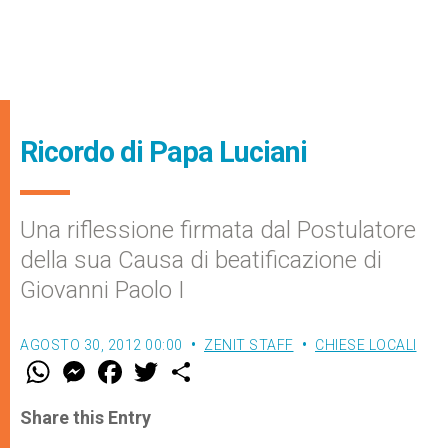
Ricordo di Papa Luciani
Una riflessione firmata dal Postulatore
della sua Causa di beatificazione di
Giovanni Paolo I
AGOSTO 30, 2012 00:00
ZENIT STAFF
CHIESE LOCALI
W
M
F
T
S
h
e
a
w
h
a
s
c
i
a
t
s
e
t
r
Share this Entry
s
e
b
t
e
A
n
o
e