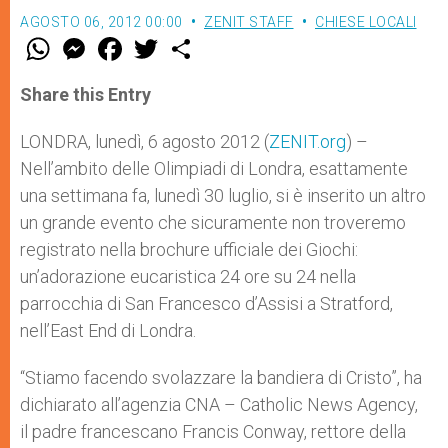
AGOSTO 06, 2012 00:00
ZENIT STAFF
CHIESE LOCALI
W
M
F
T
S
h
e
a
w
h
a
s
c
i
a
t
s
e
t
r
Share this Entry
s
e
b
t
e
A
n
o
e
p
g
o
r
LONDRA, lunedì, 6 agosto 2012 (
ZENIT.org
) –
p
e
k
Nell’ambito delle Olimpiadi di Londra, esattamente
r
una settimana fa, lunedì 30 luglio, si è inserito un altro
un grande evento che sicuramente non troveremo
registrato nella brochure ufficiale dei Giochi:
un’adorazione eucaristica 24 ore su 24 nella
parrocchia di San Francesco d’Assisi a Stratford,
nell’East End di Londra.
“Stiamo facendo svolazzare la bandiera di Cristo”, ha
dichiarato all’agenzia CNA – Catholic News Agency,
il padre francescano Francis Conway, rettore della