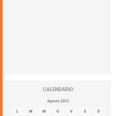
CALENDARIO
Agosto 2012
L
M
M
G
V
S
D