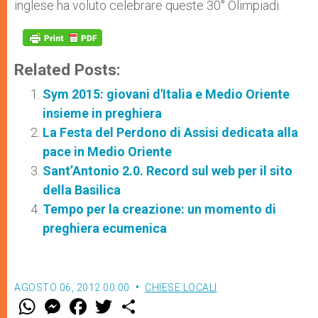
inglese ha voluto celebrare queste 30° Olimpiadi.
Related Posts:
Sym 2015: giovani d'Italia e Medio Oriente
insieme in preghiera
La Festa del Perdono di Assisi dedicata alla
pace in Medio Oriente
Sant’Antonio 2.0. Record sul web per il sito
della Basilica
Tempo per la creazione: un momento di
preghiera ecumenica
AGOSTO 06, 2012 00:00
CHIESE LOCALI
W
M
F
T
S
h
e
a
w
h