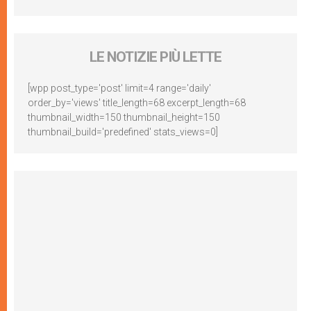
LE NOTIZIE PIÙ LETTE
[wpp post_type='post' limit=4 range='daily'
order_by='views' title_length=68 excerpt_length=68
thumbnail_width=150 thumbnail_height=150
thumbnail_build='predefined' stats_views=0]