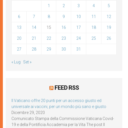
1
2
3
4
5
6
7
8
9
10
11
12
13
14
15
16
17
18
19
20
21
22
23
24
25
26
27
28
29
30
31
« Lug
Set »
FEED RSS
Il Vaticano offre 20 punti per un accesso giusto ed
universale ai vaccini, per un mondo più sano e giusto
Dicembre 29, 2020
Comunicato Stampa della Commissione Vaticana Covid-
19 e della Pontificia Accademia per la Vita The post Il