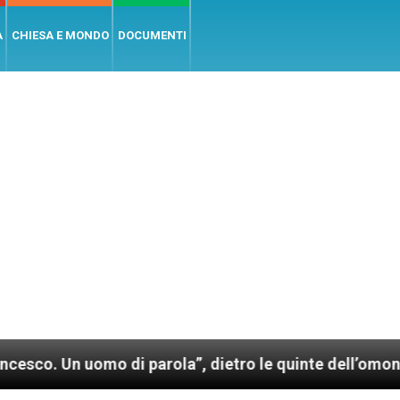
A
CHIESA E MONDO
DOCUMENTI
uomo di parola”, dietro le quinte dell’omonimo film d