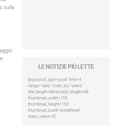
o sulla
daggio
e.
LE NOTIZIE PIÙ LETTE
[wpp post_type='post' limit=4
range='daily' order_by='views'
title_length=68 excerpt_length=68
thumbnail_width=150
thumbnail_height=150
thumbnail_build='predefined'
stats_views=0]