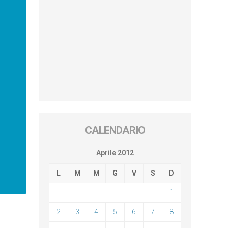
CALENDARIO
Aprile 2012
L
M
M
G
V
S
D
1
2
3
4
5
6
7
8