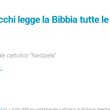
chi legge la Bibbia tutte le
e cattolico “Niedziela”
LI
org
) – Il più diffuso settimanale cattolico in Polonia,
Niedzi