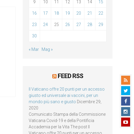
9
10
11
12
13
14
15
16
17
18
19
20
21
22
23
24
25
26
27
28
29
30
« Mar
Mag »
FEED RSS
Il Vaticano offre 20 punti per un accesso
giusto ed universale ai vaccini, per un
mondo più sano e giusto
Dicembre 29,
2020
Comunicato Stampa della Commissione
Vaticana Covid-19 e della Pontificia
Accademia per la Vita The post Il
Vaticano offre 20 punti per un accesso