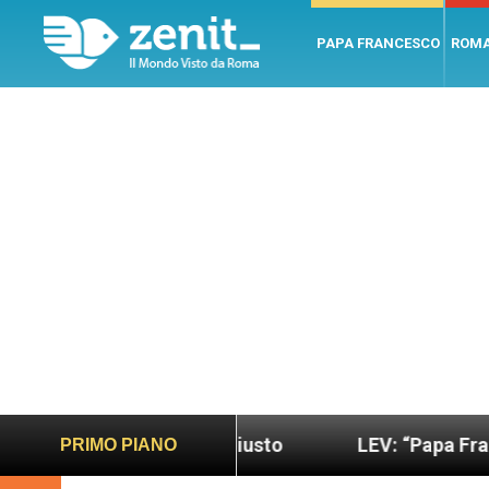
PAPA FRANCESCO
ROM
ndo più sano e giusto
LEV: “Papa Francesco. Un 
PRIMO PIANO