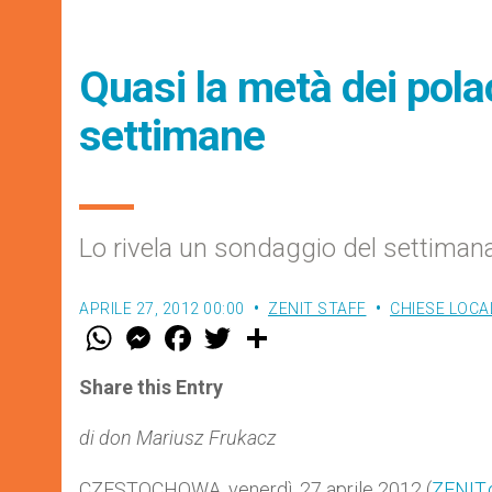
Quasi la metà dei polac
settimane
Lo rivela un sondaggio del settimanal
APRILE 27, 2012 00:00
ZENIT STAFF
CHIESE LOCA
W
M
F
T
S
h
e
a
w
h
a
s
c
i
a
t
s
e
t
r
Share this Entry
s
e
b
t
e
A
n
o
e
p
g
o
r
di don Mariusz Frukacz
p
e
k
r
CZESTOCHOWA, venerdì, 27 aprile 2012 (
ZENIT.