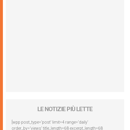
LE NOTIZIE PIÙ LETTE
[wpp post_type='post' limit=4 range='daily'
order_by='views' title_length=68 excerpt_length=68