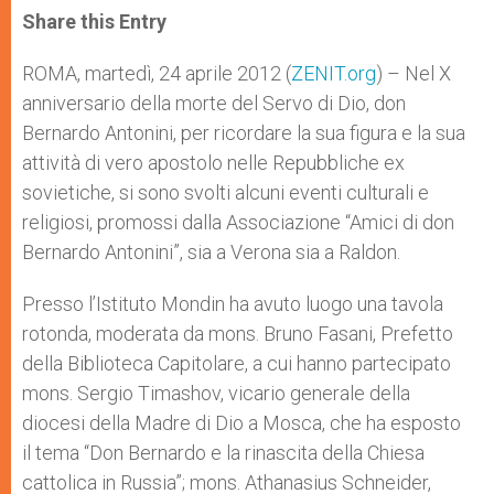
t
s
e
t
r
Share this Entry
s
e
b
t
e
A
n
o
e
p
g
o
r
ROMA, martedì, 24 aprile 2012 (
ZENIT.org
) – Nel X
p
e
k
anniversario della morte del Servo di Dio, don
r
Bernardo Antonini, per ricordare la sua figura e la sua
attività di vero apostolo nelle Repubbliche ex
sovietiche, si sono svolti alcuni eventi culturali e
religiosi, promossi dalla Associazione “Amici di don
Bernardo Antonini”, sia a Verona sia a Raldon.
Presso l’Istituto Mondin ha avuto luogo una tavola
rotonda, moderata da mons. Bruno Fasani, Prefetto
della Biblioteca Capitolare, a cui hanno partecipato
mons. Sergio Timashov, vicario generale della
diocesi della Madre di Dio a Mosca, che ha esposto
il tema “Don Bernardo e la rinascita della Chiesa
cattolica in Russia”; mons. Athanasius Schneider,