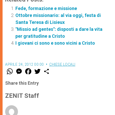
Fede, formazione e missione
Ottobre missionario: al via oggi, festa di
Santa Teresa di Lisieux
"Missio ad gentes": disposti a dare la vita
per gratitudine a Cristo
I giovani ci sono e sono vicini a Cristo
APRILE 24, 2012 00:00
CHIESE LOCALI
W
M
F
T
S
h
e
a
w
h
a
s
c
i
a
t
s
e
t
r
Share this Entry
s
e
b
t
e
A
n
o
e
p
g
o
r
ZENIT Staff
p
e
k
r