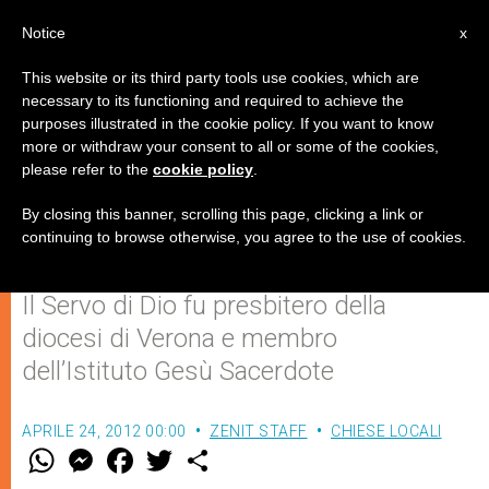
IT
Notice
x
This website or its third party tools use cookies, which are
necessary to its functioning and required to achieve the
purposes illustrated in the cookie policy. If you want to know
Le celebrazioni per il X
more or withdraw your consent to all or some of the cookies,
please refer to the
cookie policy
.
anniversario della morte di don
Bernardo Antonini
By closing this banner, scrolling this page, clicking a link or
continuing to browse otherwise, you agree to the use of cookies.
Il Servo di Dio fu presbitero della
diocesi di Verona e membro
dell’Istituto Gesù Sacerdote
APRILE 24, 2012 00:00
ZENIT STAFF
CHIESE LOCALI
W
M
F
T
S
h
e
a
w
h
a
s
c
i
a