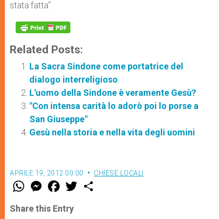
stata fatta”.
Related Posts:
La Sacra Sindone come portatrice del
dialogo interreligioso
L'uomo della Sindone è veramente Gesù?
"Con intensa carità lo adorò poi lo porse a
San Giuseppe"
Gesù nella storia e nella vita degli uomini
APRILE 19, 2012 00:00
CHIESE LOCALI
W
M
F
T
S
h
e
a
w
h
a
s
c
i
a
t
s
e
t
r
Share this Entry
s
e
b
t
e