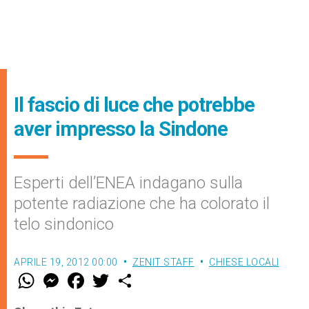
Il fascio di luce che potrebbe
aver impresso la Sindone
Esperti dell’ENEA indagano sulla
potente radiazione che ha colorato il
telo sindonico
APRILE 19, 2012 00:00
ZENIT STAFF
CHIESE LOCALI
W
M
F
T
S
h
e
a
w
h
a
s
c
i
a
t
s
e
t
r