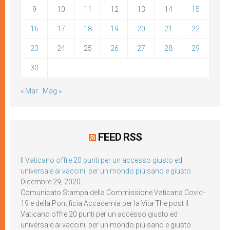
9
10
11
12
13
14
15
16
17
18
19
20
21
22
23
24
25
26
27
28
29
30
« Mar
Mag »
FEED RSS
Il Vaticano offre 20 punti per un accesso giusto ed
universale ai vaccini, per un mondo più sano e giusto
Dicembre 29, 2020
Comunicato Stampa della Commissione Vaticana Covid-
19 e della Pontificia Accademia per la Vita The post Il
Vaticano offre 20 punti per un accesso giusto ed
universale ai vaccini, per un mondo più sano e giusto