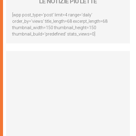
LE NOTIZIE PIÙ LETTE
[wpp post_type='post' limit=4 range='daily'
order_by='views' title_length=68 excerpt_length=68
thumbnail_width=150 thumbnail_height=150
thumbnail_build='predefined' stats_views=0]