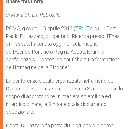
Share this Entry
s
e
b
t
e
A
n
o
e
p
g
o
r
di Maria Chiara Petrosillo
p
e
k
r
ROMA, giovedì, 19 aprile 2012 (
ZENIT.org
).- Il Dott.
Paolo Di Lazzaro, dirigente di Ricerca presso l’Enea
di Frascati, ha tenuto oggi nell’aula magna
dell’Ateneo Pontificio Regina Apostolorum la
conferenza su “Ipotesi scientifiche sulla formazione
dell’immagine della Sindone”.
La conferenza è stata organizzata nell’ambito del
Diploma di Specializzazione in Studi Sindonici, con lo
scopo di approfondire, in maniera scientifica ed
interdisciplinare, la Sindone quale documento
eccezionale.
Il dott. Di Lazzaro fa parte di un gruppo di ricerca