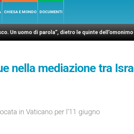
A
CHIESA E MONDO
DOCUMENTI
omo di parola”, dietro le quinte dell’omonimo film di
e nella mediazione tra Isra
ocata in Vaticano per l’11 giugno