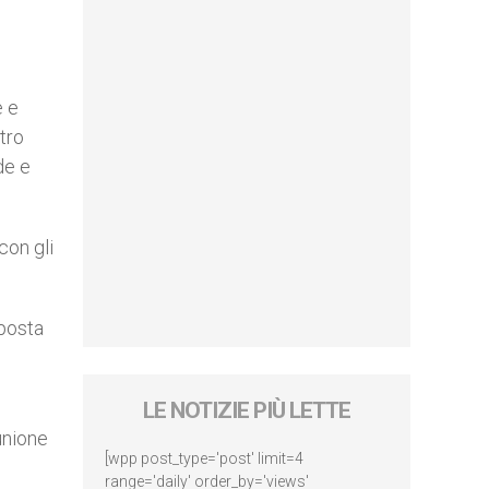
e e
tro
de e
con gli
oposta
LE NOTIZIE PIÙ LETTE
unione
[wpp post_type='post' limit=4
range='daily' order_by='views'