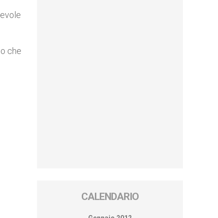
hevole
do che
CALENDARIO