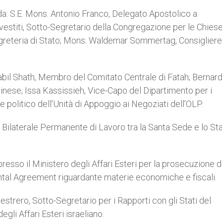
: S.E. Mons. Antonio Franco, Delegato Apostolico a
estiti, Sotto-Segretario della Congregazione per le Chies
Segreteria di Stato; Mons. Waldemar Sommertag, Consigliere
bil Shath, Membro del Comitato Centrale di Fatah; Bernar
inese; Issa Kassissieh, Vice-Capo del Dipartimento per i
politico dell’Unità di Appoggio ai Negoziati dell’OLP.
Bilaterale Permanente di Lavoro tra la Santa Sede e lo Sta
resso il Ministero degli Affari Esteri per la prosecuzione d
ental Agreement riguardante materie economiche e fiscali.
strero, Sotto-Segretario per i Rapporti con gli Stati del
gli Affari Esteri israeliano.