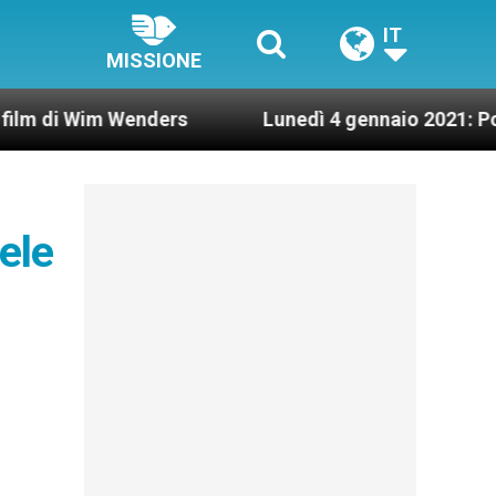
IT
MISSIONE
 Wim Wenders
Lunedì 4 gennaio 2021: Possesso c
ele