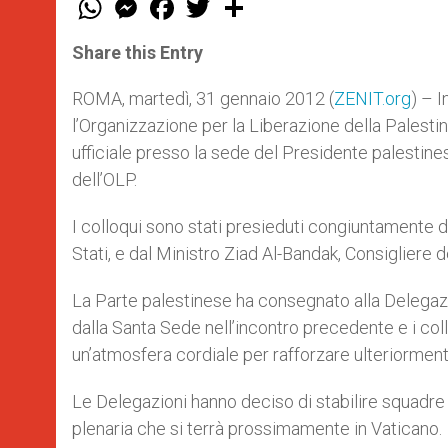
h
e
a
w
h
a
s
c
i
a
t
s
e
t
r
Share this Entry
s
e
b
t
e
A
n
o
e
p
g
o
r
ROMA, martedì, 31 gennaio 2012 (
ZENIT.org
) – I
p
e
k
l’Organizzazione per la Liberazione della Palesti
r
ufficiale presso la sede del Presidente palestin
dell’OLP.
I colloqui sono stati presieduti congiuntamente d
Stati, e dal Ministro Ziad Al-Bandak, Consigliere d
La Parte palestinese ha consegnato alla Delegaz
dalla Santa Sede nell’incontro precedente e i collo
un’atmosfera cordiale per rafforzare ulteriormente 
Le Delegazioni hanno deciso di stabilire squadre 
plenaria che si terrà prossimamente in Vaticano.