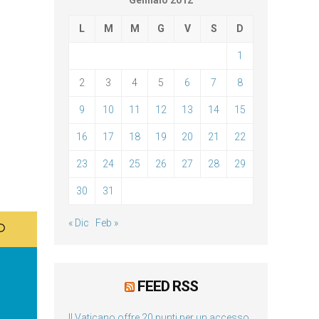
Gennaio 2012
L
M
M
G
V
S
D
1
2
3
4
5
6
7
8
9
10
11
12
13
14
15
16
17
18
19
20
21
22
23
24
25
26
27
28
29
30
31
« Dic
Feb »
FEED RSS
Il Vaticano offre 20 punti per un accesso