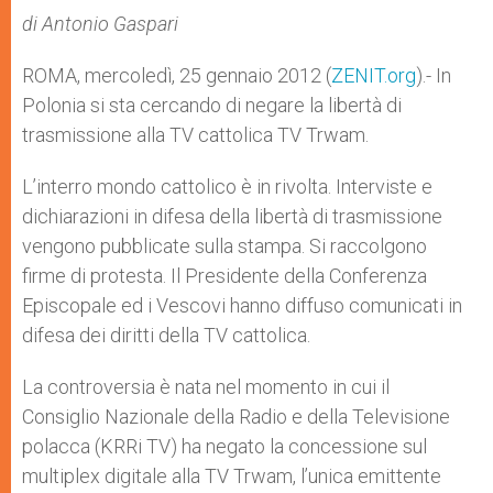
A
n
o
e
p
g
o
r
di Antonio Gaspari
p
e
k
r
ROMA, mercoledì, 25 gennaio 2012 (
ZENIT.org
).- In
Polonia si sta cercando di negare la libertà di
trasmissione alla TV cattolica TV Trwam.
L’interro mondo cattolico è in rivolta. Interviste e
dichiarazioni in difesa della libertà di trasmissione
vengono pubblicate sulla stampa. Si raccolgono
firme di protesta. Il Presidente della Conferenza
Episcopale ed i Vescovi hanno diffuso comunicati in
difesa dei diritti della TV cattolica.
La controversia è nata nel momento in cui il
Consiglio Nazionale della Radio e della Televisione
polacca (KRRi TV) ha negato la concessione sul
multiplex digitale alla TV Trwam, l’unica emittente