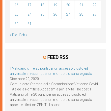
16
17
18
19
20
21
22
23
24
25
26
27
28
29
30
31
« Dic
Feb »
FEED RSS
Il Vaticano offre 20 punti per un accesso giusto ed
universale ai vaccini, per un mondo più sano e giusto
Dicembre 29, 2020
Comunicato Stampa della Commissione Vaticana Covid-
19 e della Pontificia Accademia per la Vita The post Il
Vaticano offre 20 punti per un accesso giusto ed
universale ai vaccini, per un mondo più sano e giusto
appeared first on ZENIT - Italiano.