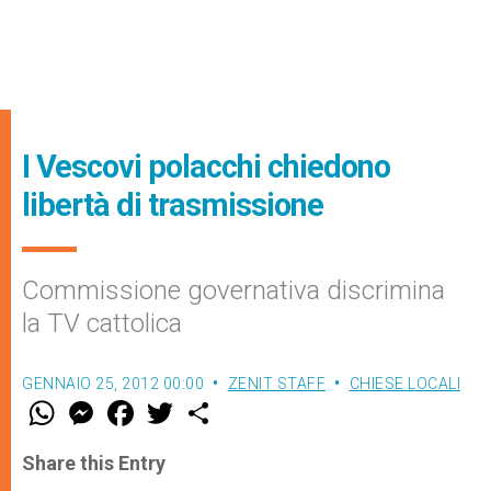
I Vescovi polacchi chiedono
libertà di trasmissione
Commissione governativa discrimina
la TV cattolica
GENNAIO 25, 2012 00:00
ZENIT STAFF
CHIESE LOCALI
W
M
F
T
S
h
e
a
w
h
a
s
c
i
a
t
s
e
t
r
Share this Entry
s
e
b
t
e