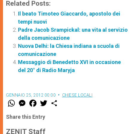
Related Posts:
Il beato Timoteo Giaccardo, apostolo dei
tempi nuovi
Padre Jacob Srampickal: una vita al servizio
della comunicazione
Nuova Delhi: la Chiesa indiana a scuola di
comunicazione
Messaggio di Benedetto XVI in occasione
del 20° di Radio Maryja
GENNAIO 25, 2012 00:00
CHIESE LOCALI
W
M
F
T
S
h
e
a
w
h
a
s
c
i
a
t
s
e
t
r
Share this Entry
s
e
b
t
e
A
n
o
e
p
g
o
r
ZENIT Staff