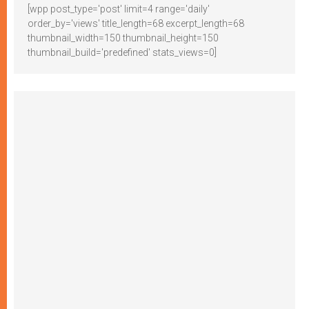
[wpp post_type='post' limit=4 range='daily'
order_by='views' title_length=68 excerpt_length=68
thumbnail_width=150 thumbnail_height=150
thumbnail_build='predefined' stats_views=0]