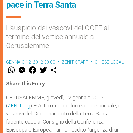
pace in Terra Santa
L’auspicio dei vescovi del CCEE al
termine del vertice annuale a
Gerusalemme
GENNAIO 12, 2012 00:00
ZENIT STAFF
CHIESE LOCALI
W
M
F
T
S
h
e
a
w
h
a
s
c
i
a
t
s
e
t
r
Share this Entry
s
e
b
t
e
A
n
o
e
p
g
o
r
GERUSALEMME, giovedì, 12 gennaio 2012
p
e
k
(
ZENIT.org
r
) – Al termine del loro vertice annuale, i
vescovi del Coordinamento della Terra Santa,
facente capo al Consiglio della Conferenza
Episcopale Europea, hanno ribadito l’urgenza di un