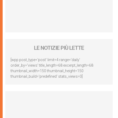
LE NOTIZIE PIÙ LETTE
[wpp post_type='post' limit=4 range='daily'
order_by='views' title_length=68 excerpt_length=68
thumbnail_width=150 thumbnail_height=150
thumbnail_build='predefined' stats_views=0]