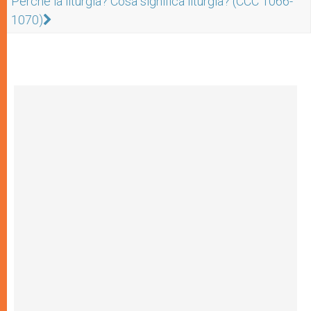
Perché la liturgia? Cosa significa liturgia? (CCC 1066-
1070)