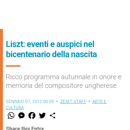
Liszt: eventi e auspici nel
bicentenario della nascita
Ricco programma autunnale in onore e
memoria del compositore ungherese
GENNAIO 07, 2012 00:00
ZENIT STAFF
ARTE E
CULTURA
W
M
F
T
S
h
e
a
w
h
a
s
c
i
a
t
s
e
t
r
Share this Entry