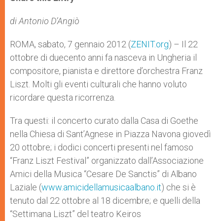
s
e
b
t
e
A
n
o
e
p
g
o
r
di Antonio D’Angiò
p
e
k
r
ROMA, sabato, 7 gennaio 2012 (
ZENIT.org
) – Il 22
ottobre di duecento anni fa nasceva in Ungheria il
compositore, pianista e direttore d’orchestra Franz
Liszt. Molti gli eventi culturali che hanno voluto
ricordare questa ricorrenza.
Tra questi: il concerto curato dalla Casa di Goethe
nella Chiesa di Sant’Agnese in Piazza Navona giovedì
20 ottobre; i dodici concerti presenti nel famoso
“Franz Liszt Festival” organizzato dall’Associazione
Amici della Musica “Cesare De Sanctis” di Albano
Laziale (
www.amicidellamusicaalbano.it
) che si è
tenuto dal 22 ottobre al 18 dicembre; e quelli della
“Settimana Liszt” del teatro Keiros