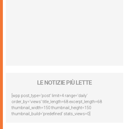
LE NOTIZIE PIÙ LETTE
[wpp post_type='post' limit=4 range='daily'
order_by='views' title_length=68 excerpt_length=68
thumbnail_width=150 thumbnail_height=150
thumbnail_build='predefined' stats_views=0]