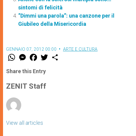
sintomi di felicità
“Dimmi una parola”: una canzone per il
Giubileo della Misericordia
GENNAIO 07, 2012 00:00
ARTE E CULTURA
W
M
F
T
S
h
e
a
w
h
a
s
c
i
a
t
s
e
t
r
Share this Entry
s
e
b
t
e
A
n
o
e
p
g
o
r
ZENIT Staff
p
e
k
r
View all articles