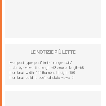
LE NOTIZIE PIÙ LETTE
[wpp post_type='post' limit=4 range='daily'
order_by='views' title_length=68 excerpt_length=68
thumbnail_width=150 thumbnail_height=150
thumbnail_build='predefined' stats_views=0]