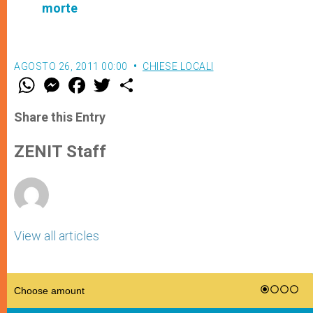
morte
AGOSTO 26, 2011 00:00
CHIESE LOCALI
W
M
F
T
S
h
e
a
w
h
a
s
c
i
a
t
s
e
t
r
Share this Entry
s
e
b
t
e
A
n
o
e
p
g
o
r
ZENIT Staff
p
e
k
r
View all articles