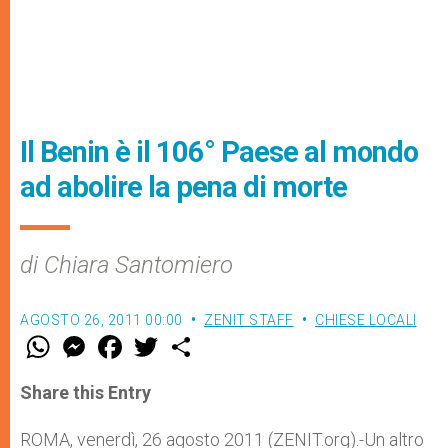
Il Benin è il 106° Paese al mondo
ad abolire la pena di morte
di Chiara Santomiero
AGOSTO 26, 2011 00:00
ZENIT STAFF
CHIESE LOCALI
W
M
F
T
S
h
e
a
w
h
a
s
c
i
a
t
s
e
t
r
Share this Entry
s
e
b
t
e
A
n
o
e
p
g
o
r
ROMA, venerdì, 26 agosto 2011 (ZENIT.org).-Un altro