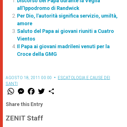
Discorso del Papa durante la Veglia
all’Ippodromo di Randwick
Per Dio, l'autorità significa servizio, umiltà,
amore
Saluto del Papa ai giovani riuniti a Cuatro
Vientos
Il Papa ai giovani madrileni venuti per la
Croce della GMG
AGOSTO 18, 2011 00:00
ESCATOLOGIA E CAUSE DEI
SANTI
W
M
F
T
S
h
e
a
w
h
a
s
c
i
a
t
s
e
t
r
Share this Entry
s
e
b
t
e
A
n
o
e
p
g
o
r
ZENIT Staff
p
e
k
r