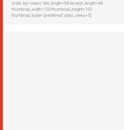
order_by='views' title_length=68 excerpt_length=68
thumbnail_width=150 thumbnail_height=150
thumbnail_build='predefined' stats_views=0]