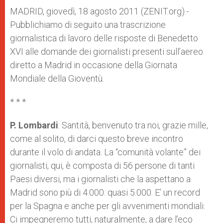
A
n
o
e
p
g
o
r
MADRID, giovedì, 18 agosto 2011 (ZENIT.org).-
p
e
k
Pubblichiamo di seguito una trascrizione
r
giornalistica di lavoro delle risposte di Benedetto
XVI alle domande dei giornalisti presenti sull’aereo
diretto a Madrid in occasione della Giornata
Mondiale della Gioventù.
* * *
P. Lombardi
: Santità, benvenuto tra noi, grazie mille,
come al solito, di darci questo breve incontro
durante il volo di andata. La “comunità volante” dei
giornalisti, qui, è composta di 56 persone di tanti
Paesi diversi, ma i giornalisti che la aspettano a
Madrid sono più di 4.000: quasi 5.000. E’ un record
per la Spagna e anche per gli avvenimenti mondiali.
Ci impegneremo tutti, naturalmente, a dare l’eco