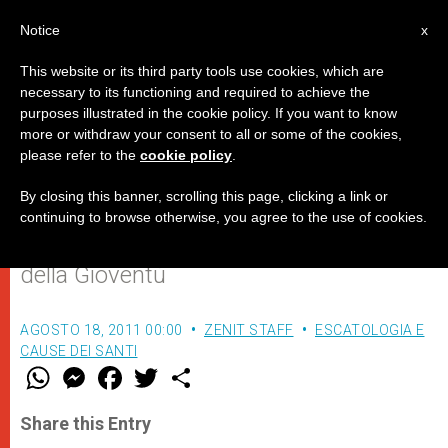
IT
Notice
x
This website or its third party tools use cookies, which are
necessary to its functioning and required to achieve the
purposes illustrated in the cookie policy. If you want to know
Risposte di Benedetto XVI ai
more or withdraw your consent to all or some of the cookies,
please refer to the
cookie policy
.
giornalisti sul volo per Madrid
By closing this banner, scrolling this page, clicking a link or
continuing to browse otherwise, you agree to the use of cookies.
In occasione della Giornata Mondiale
della Gioventù
AGOSTO 18, 2011 00:00
ZENIT STAFF
ESCATOLOGIA E
CAUSE DEI SANTI
W
M
F
T
S
h
e
a
w
h
a
s
c
i
a
t
s
e
t
r
Share this Entry
s
e
b
t
e