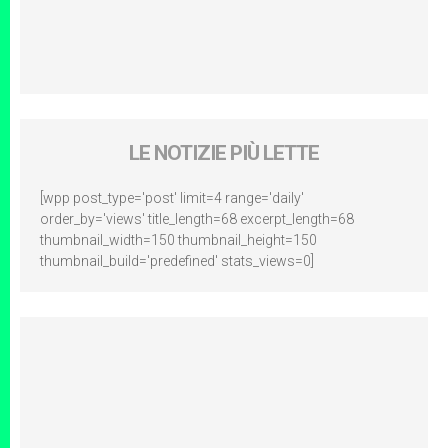
LE NOTIZIE PIÙ LETTE
[wpp post_type='post' limit=4 range='daily'
order_by='views' title_length=68 excerpt_length=68
thumbnail_width=150 thumbnail_height=150
thumbnail_build='predefined' stats_views=0]