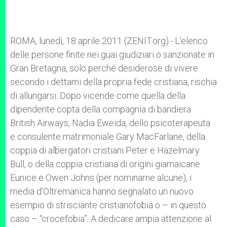
r
ROMA, lunedì, 18 aprile 2011 (ZENIT.org).- L’elenco
delle persone finite nei guai giudiziari o sanzionate in
Gran Bretagna, solo perché desiderose di vivere
secondo i dettami della propria fede cristiana, rischia
di allungarsi. Dopo vicende come quella della
dipendente copta della compagnia di bandiera
British Airways, Nadia Eweida, dello psicoterapeuta
e consulente matrimoniale Gary MacFarlane, della
coppia di albergatori cristiani Peter e Hazelmary
Bull, o della coppia cristiana di origini giamaicane
Eunice e Owen Johns (per nominarne alcune), i
media d’Oltremanica hanno segnalato un nuovo
esempio di strisciante cristianofobia o – in questo
caso – “crocefobia”. A dedicare ampia attenzione al