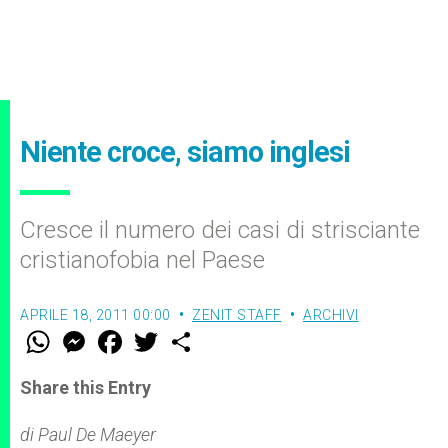
Niente croce, siamo inglesi
Cresce il numero dei casi di strisciante
cristianofobia nel Paese
APRILE 18, 2011 00:00
ZENIT STAFF
ARCHIVI
W
M
F
T
S
h
e
a
w
h
a
s
c
i
a
t
s
e
t
r
Share this Entry
s
e
b
t
e
A
n
o
e
p
g
o
r
di Paul De Maeyer
p
e
k