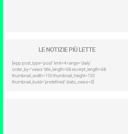
LE NOTIZIE PIÙ LETTE
[wpp post_type='post' limit=4 range='daily'
order_by='views' title_length=68 excerpt_length=68
thumbnail_width=150 thumbnail_height=150
thumbnail_build='predefined' stats_views=0]