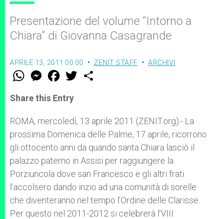
Presentazione del volume “Intorno a
Chiara” di Giovanna Casagrande
APRILE 13, 2011 00:00
ZENIT STAFF
ARCHIVI
W
M
F
T
S
h
e
a
w
h
a
s
c
i
a
t
s
e
t
r
Share this Entry
s
e
b
t
e
A
n
o
e
p
g
o
r
ROMA, mercoledì, 13 aprile 2011 (ZENIT.org).- La
p
e
k
prossima Domenica delle Palme, 17 aprile, ricorrono
r
gli ottocento anni da quando santa Chiara lasciò il
palazzo paterno in Assisi per raggiungere la
Porziuncola dove san Francesco e gli altri frati
l’accolsero dando inzio ad una comunità di sorelle
che diventeranno nel tempo l’Ordine delle Clarisse.
Per questo nel 2011-2012 si celebrerà l’VIII