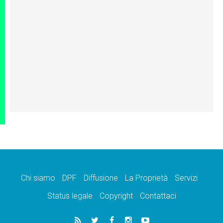
Chi siamo
DPF
Diffusione
La Proprietà
Servizi
Status legale
Copyright
Contattaci