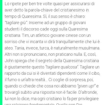
Lo ripete per ben tre volte quasi per assicurarsi di
aver detto la parola-chiave del cristianesimo in
tempo di Quaresima. Sì, il suo senso è chiaro:
“tagliare giù”.
Insieme ad un gruppo di giovani
studenti il discorso cade oggi sulla Quaresima
cristiana. Tim, un atletico giovane cinese con un
sorriso che vi incanta vi dirà tranquillamente che lui è
ateo. Tania, invece, turca, è naturalmente musulmana.
Altri non si pronunciano, non praticano nulla. E, così,
John spiega che il segreto della Quaresima cristiana
è giustamente questo
“tagliare qualcosa”
. Tagliare un
rapporto da cui si è diventati dipendenti come il cibo,
il fumo o un’altra realtà… Ci coglie di sorpresa, poi,
quando ci chiede che cosa noi abbiamo
“given up!”
e
trovargli subito una risposta non è facile. D’altronde,
lui non lo dice, ma ogni cristiano lo fa per privilegiare
una relazione fondamentale. Quella con Dio.