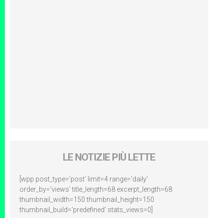
LE NOTIZIE PIÙ LETTE
[wpp post_type='post' limit=4 range='daily'
order_by='views' title_length=68 excerpt_length=68
thumbnail_width=150 thumbnail_height=150
thumbnail_build='predefined' stats_views=0]