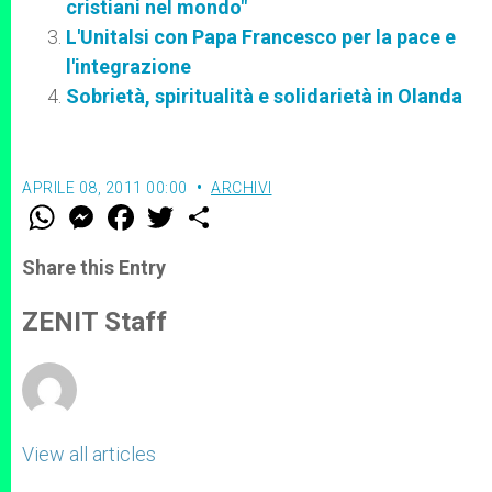
cristiani nel mondo"
L'Unitalsi con Papa Francesco per la pace e
l'integrazione
Sobrietà, spiritualità e solidarietà in Olanda
APRILE 08, 2011 00:00
ARCHIVI
W
M
F
T
S
h
e
a
w
h
a
s
c
i
a
t
s
e
t
r
Share this Entry
s
e
b
t
e
A
n
o
e
p
g
o
r
ZENIT Staff
p
e
k
r
View all articles