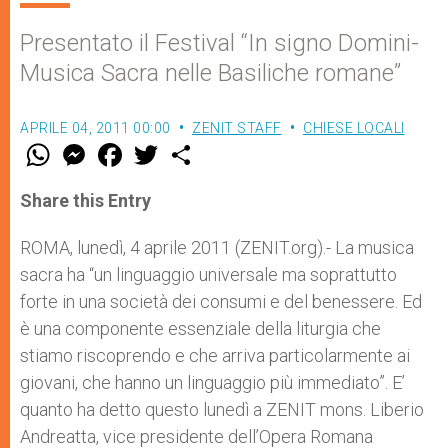
Presentato il Festival “In signo Domini-
Musica Sacra nelle Basiliche romane”
APRILE 04, 2011 00:00
ZENIT STAFF
CHIESE LOCALI
W
M
F
T
S
h
e
a
w
h
a
s
c
i
a
t
s
e
t
r
Share this Entry
s
e
b
t
e
A
n
o
e
p
g
o
r
ROMA, lunedì, 4 aprile 2011 (ZENIT.org).- La musica
p
e
k
sacra ha “un linguaggio universale ma soprattutto
r
forte in una società dei consumi e del benessere. Ed
è una componente essenziale della liturgia che
stiamo riscoprendo e che arriva particolarmente ai
giovani, che hanno un linguaggio più immediato”. E’
quanto ha detto questo lunedì a ZENIT mons. Liberio
Andreatta, vice presidente dell’Opera Romana