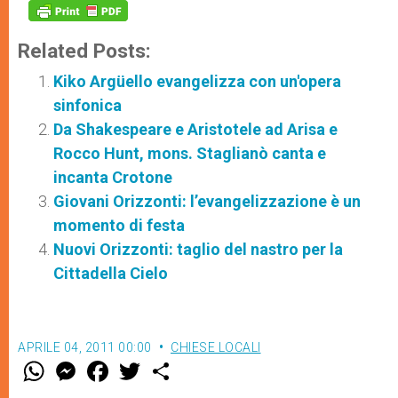
Related Posts:
Kiko Argüello evangelizza con un'opera
sinfonica
Da Shakespeare e Aristotele ad Arisa e
Rocco Hunt, mons. Staglianò canta e
incanta Crotone
Giovani Orizzonti: l’evangelizzazione è un
momento di festa
Nuovi Orizzonti: taglio del nastro per la
Cittadella Cielo
APRILE 04, 2011 00:00
CHIESE LOCALI
W
M
F
T
S
h
e
a
w
h
a
s
c
i
a