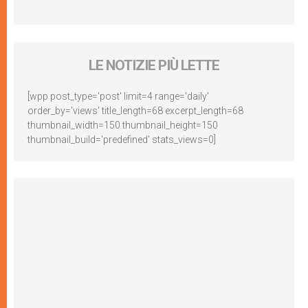
LE NOTIZIE PIÙ LETTE
[wpp post_type='post' limit=4 range='daily'
order_by='views' title_length=68 excerpt_length=68
thumbnail_width=150 thumbnail_height=150
thumbnail_build='predefined' stats_views=0]