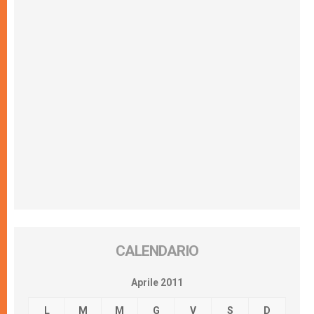
CALENDARIO
Aprile 2011
L
M
M
G
V
S
D