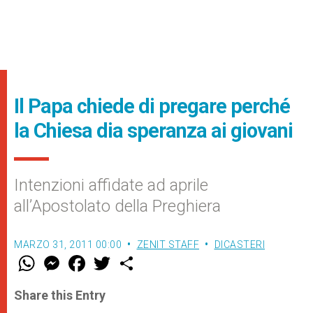
Il Papa chiede di pregare perché
la Chiesa dia speranza ai giovani
Intenzioni affidate ad aprile
all’Apostolato della Preghiera
MARZO 31, 2011 00:00
ZENIT STAFF
DICASTERI
W
M
F
T
S
h
e
a
w
h
a
s
c
i
a
t
s
e
t
r
Share this Entry
s
e
b
t
e