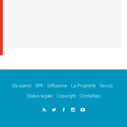
Chi siamo
DPF
Diffusione
La Proprietà
Servizi
Status legale
Copyright
Contattaci