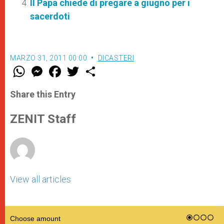
Il Papa chiede di pregare a giugno per i
sacerdoti
MARZO 31, 2011 00:00
DICASTERI
W
M
F
T
S
h
e
a
w
h
a
s
c
i
a
t
s
e
t
r
Share this Entry
s
e
b
t
e
A
n
o
e
p
g
o
r
ZENIT Staff
p
e
k
r
View all articles