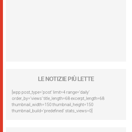
LE NOTIZIE PIÙ LETTE
[wpp post_type='post' limit=4 range='daily'
order_by='views' title_length=68 excerpt_length=68
thumbnail_width=150 thumbnail_height=150
thumbnail_build='predefined' stats_views=0]