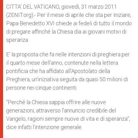
A
n
o
e
p
g
o
r
CITTA’ DEL VATICANO, giovedì, 31 marzo 2011
p
e
k
(ZENIT.org).- Per il mese di aprile che sta per iniziare,
r
Papa Benedetto XVI chiede ai fedeli di tutto il mondo
di pregare affinché la Chiesa dia ai giovani motivi di
speranza.
E’ la proposta che fa nelle intenzioni di preghiera per
il quarto mese dell’anno, contenute nella lettera
pontificia che ha affidato all’Apostolato della
Preghiera, un’iniziativa seguita da quasi 50 milioni di
persone nei cinque continenti.
“Perché la Chiesa sappia offrire alle nuove
generazioni, attraverso l’annuncio credibile del
Vangelo, ragioni sempre nuove di vita e di speranza”,
dice infatti l’intenzione generale.