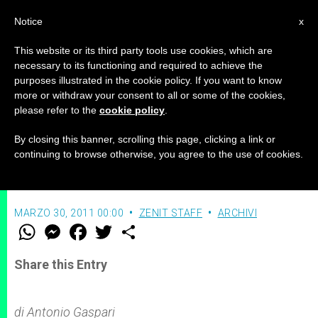
IT
Notice
x
This website or its third party tools use cookies, which are
necessary to its functioning and required to achieve the
purposes illustrated in the cookie policy. If you want to know
La biografia a fumetti del beato
more or withdraw your consent to all or some of the cookies,
please refer to the
cookie policy
.
Antonio Rosmini
By closing this banner, scrolling this page, clicking a link or
continuing to browse otherwise, you agree to the use of cookies.
Intervista all’autrice, suor Maria Michela
MARZO 30, 2011 00:00
ZENIT STAFF
ARCHIVI
W
M
F
T
S
h
e
a
w
h
a
s
c
i
a
t
s
e
t
r
Share this Entry
s
e
b
t
e
A
n
o
e
p
g
o
r
p
e
k
di Antonio Gaspari
r