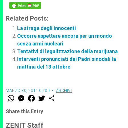
Related Posts:
La strage degli innocenti
Occorre aspettare ancora per un mondo
senza armi nucleari
Tentativi di legalizzazione della marijuana
Interventi pronunciati dai Padri sinodali la
mattina del 13 ottobre
MARZO 30, 2011 00:00
ARCHIVI
W
M
F
T
S
h
e
a
w
h
a
s
c
i
a
t
s
e
t
r
Share this Entry
s
e
b
t
e
A
n
o
e
p
g
o
r
ZENIT Staff
p
e
k