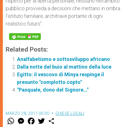
rispetto per la libertà personale, nessuno nell’ambito
pubblico provveda a decisioni che mettano in ombra
l’istituto familiare, architrave portante di ogni
realistico futuro”.
Related Posts:
Analfabetismo e sottosviluppo africano
Dalla notte del buio al mattino della luce
Egitto: il vescovo di Minya respinge il
presunto "complotto copto"
"Pasquale, dono del Signore…"
MARZO 28, 2011 00:00
CHIESE LOCALI
W
M
F
T
S
h
e
a
w
h