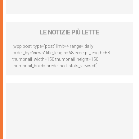
LE NOTIZIE PIÙ LETTE
[wpp post_type='post' limit=4 range='daily'
order_by='views' title_length=68 excerpt_length=68
thumbnail_width=150 thumbnail_height=150
thumbnail_build='predefined' stats_views=0]