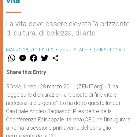
vita
La vita deve essere elevata “a orizzonte
di cultura, di bellezza, di arte”
MARZO 28, 2011 00:00
ZENIT STAFF
CHIESE LOCALI
W
M
F
T
S
h
e
a
w
h
a
s
c
i
a
t
s
e
t
r
Share this Entry
s
e
b
t
e
A
n
o
e
p
g
o
r
ROMA, lunedì, 28 marzo 2011 (ZENIT.org).- “Una
p
e
k
legge sulle dichiarazioni anticipate di fine vita è
r
necessaria e urgente”. Lo ha detto questo lunedì il
Cardinale Angleo Bagnasco, Presidente della
Coonferenza Episcopale Italiana (CEI), nell’inaugurare
a Roma la sessione primaverile del Consiglio
permanente della CEI.