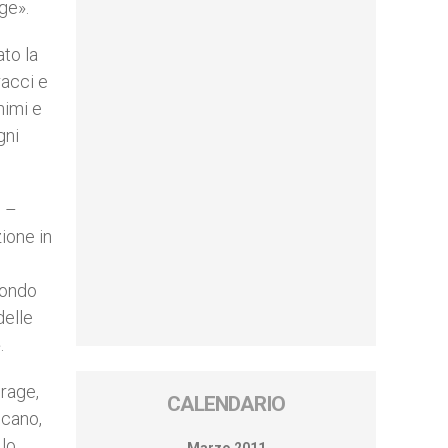
ge».
to la
racci e
nimi e
gni
e –
ione in
condo
delle
.
urage,
CALENDARIO
icano,
 lo