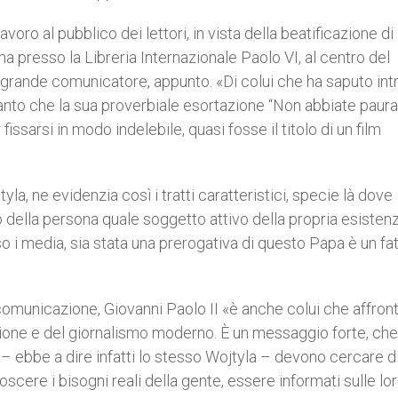
avoro al pubblico dei lettori, in vista della beatificazione di
 presso la Libreria Internazionale Paolo VI, al centro del
e grande comunicatore, appunto. «Di colui che ha saputo int
nto che la sua proverbiale esortazione “Non abbiate paura
fissarsi in modo indelebile, quasi fosse il titolo di un film
tyla, ne evidenzia così i tratti caratteristici, specie là dove
ro della persona quale soggetto attivo della propria esistenz
o i media, sia stata una prerogativa di questo Papa è un fa
 comunicazione, Giovanni Paolo II «è anche colui che affront
zione e del giornalismo moderno. È un messaggio forte, che
i – ebbe a dire infatti lo stesso Wojtyla – devono cercare d
ere i bisogni reali della gente, essere informati sulle loro