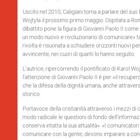
Uscito nel 2010, Caligiani torna a parlare del suo l
Wojtyla il prossimo primo maggio. Ospitata a Roma
dibattito pone la figura di Giovanni Paolo II com
un modo nuovo e rivoluzionario di comunicare» ta
rivolta è risuonata a schiudere orizzonti nuovi per 
avvincente, nei cuori di quanti lo hanno seguito.
L’autrice, ripercorrendo il pontificato di Karol Woj
l’attenzione di Giovanni Paolo II è per «il recupe
che la difesa della dignità umana, anche attravers
storico.
Portavoce della cristianità attraverso i mezzi di
modo radicale le questioni di fondo dell’informa
conserva intatta la sua attualità». «I comunicator
comunicare con la gente, devono imparare a conosc