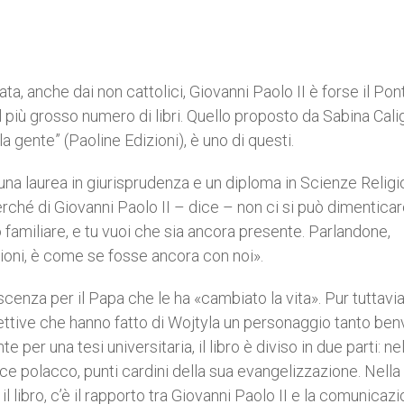
a, anche dai non cattolici, Giovanni Paolo II è forse il Pon
 il più grosso numero di libri. Quello proposto da Sabina Calig
la gente” (Paoline Edizioni), è uno di questi.
 una laurea in giurisprudenza e un diploma in Scienze Religi
rché di Giovanni Paolo II – dice – non ci si può dimenticar
amiliare, e tu vuoi che sia ancora presente. Parlandone,
zioni, è come se fosse ancora con noi».
cenza per il Papa che le ha «cambiato la vita». Pur tuttavia,
ettive che hanno fatto di Wojtyla un personaggio tanto ben
 per una tesi universitaria, il libro è diviso in due parti: nel
fice polacco, punti cardini della sua evangelizzazione. Nella
l libro, c’è il rapporto tra Giovanni Paolo II e la comunicazi