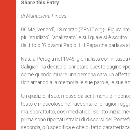
t
s
e
t
r
Share this Entry
s
e
b
t
e
A
n
o
e
p
g
o
r
di Mariaelena Finessi
p
e
k
r
ROMA, venerdì, 18 marzo (ZENIT.org).- Figura amat
più “studiato”, “analizzato” e sul quale si è scritto
dal titolo “Giovanni Paolo II. Il Papa che parlava al
Nata a Perugia nel 1946, giornalista con in tasca
Caligiani ha deciso di annotare queste pagine «pe
come quando muore una persona cara, un affetto f
richiamando alla memoria le sue parole, le sue a
Un giudizio, il suo, mosso da sentimenti di riconos
testo è meticoloso nel raccontare le ragioni ogg
ma, soprattutto, così mediatico. Scritto inizialmente
prima sono riportati stralci di discorsi del Ponte
seconda, più specifica e che di fatto caratterizza i