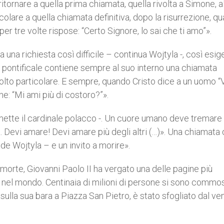
itornare a quella prima chiamata, quella rivolta a Simone, a
ticolare a quella chiamata definitiva, dopo la risurrezione, q
 per tre volte rispose: “Certo Signore, lo sai che ti amo”».
 una richiesta così difficile – continua Wojtyla -, così esig
o pontificale contiene sempre al suo interno una chiamata
molto particolare. E sempre, quando Cristo dice a un uomo “V
e: “Mi ami più di costoro?”».
tte il cardinale polacco -. Un cuore umano deve tremare
 Devi amare! Devi amare più degli altri (…)». Una chiamata 
ude Wojtyla – e un invito a morire».
a morte, Giovanni Paolo II ha vergato una delle pagine più
l mondo. Centinaia di milioni di persone si sono commo
sulla sua bara a Piazza San Pietro, è stato sfogliato dal ven