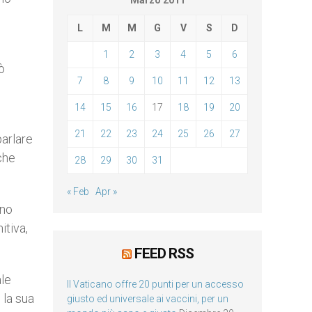
Marzo 2011
L
M
M
G
V
S
D
1
2
3
4
5
6
ò
7
8
9
10
11
12
13
14
15
16
17
18
19
20
21
22
23
24
25
26
27
parlare
che
28
29
30
31
« Feb
Apr »
ono
itiva,
FEED RSS
ale
Il Vaticano offre 20 punti per un accesso
 la sua
giusto ed universale ai vaccini, per un