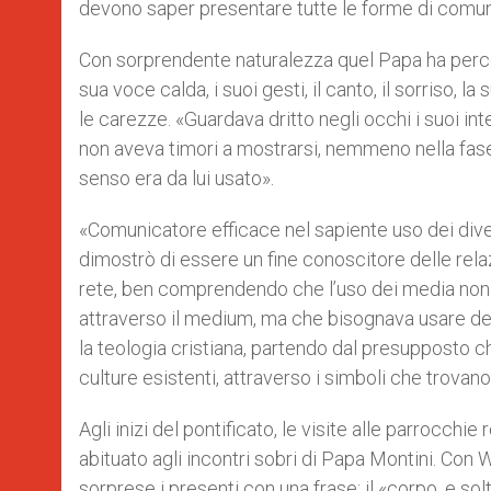
devono saper presentare tutte le forme di comuni
Con sorprendente naturalezza quel Papa ha percor
sua voce calda, i suoi gesti, il canto, il sorriso,
le carezze. «Guardava dritto negli occhi i suoi in
non aveva timori a mostrarsi, nemmeno nella fase te
senso era da lui usato».
«Comunicatore efficace nel sapiente uso dei diver
dimostrò di essere un fine conoscitore delle rela
rete, ben comprendendo che l’uso dei media non 
attraverso il medium, ma che bisognava usare deg
la teologia cristiana, partendo dal presupposto c
culture esistenti, attraverso i simboli che trovano 
Agli inizi del pontificato, le visite alle parrocc
abituato agli incontri sobri di Papa Montini. Con W
sorprese i presenti con una frase: il «corpo, e sol