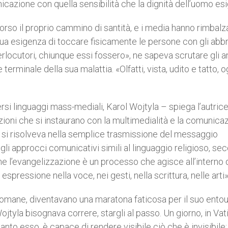
cazione con quella sensibilità che la dignità dell’uomo esi
so il proprio cammino di santità, e i media hanno rimbalza
 la sua esigenza di toccare fisicamente le persone con gli abb
terlocutori, chiunque essi fossero», ne sapeva scrutare gli a
rminale della sua malattia. «Olfatti, vista, udito e tatto, o
si linguaggi mass-mediali, Karol Wojtyla – spiega l’autric
zioni che si instaurano con la multimedialità e la comunicaz
si risolveva nella semplice trasmissione del messaggio
li approcci comunicativi simili al linguaggio religioso, se
he l’evangelizzazione è un processo che agisce all’interno 
espressione nella voce, nei gesti, nella scrittura, nelle arti»
hie romane, diventavano una maratona faticosa per il suo ento
ojtyla bisognava correre, stargli al passo. Un giorno, in Vat
tanto esso, è capace di rendere visibile ciò che è invisibile: