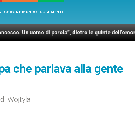
A
CHIESA E MONDO
DOCUMENTI
omo di parola”, dietro le quinte dell’omonimo film di
apa che parlava alla gente
 di Wojtyla