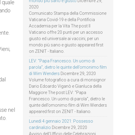
mondo più sano e giusto
Dicembre 29,
l quale
2020
uando
Comunicato Stampa della Commissione
Vaticana Covid-19 e della Pontificia
Accademia per la Vita The post Il
ente.
Vaticano offre 20 punti per un accesso
giusto ed universale ai vaccini, per un
mondo più sano e giusto appeared first
ieni,
on ZENIT - Italiano.
LEV: “Papa Francesco. Un uomo di
parola”, dietro le quinte dell’omonimo film
di Wim Wenders
Dicembre 29, 2020
dal
Volume fotografico a cura di monsignor
Dario Edoardo Viganò e Gianluca della
Maggiore The post LEV: “Papa
Francesco. Un uomo di parola”, dietro le
quinte dell’omonimo film di Wim Wenders
sse nel
appeared first on ZENIT - Italiano.
to.
Lunedì 4 gennaio 2021: Possesso
cardinalizio
Dicembre 29, 2020
Avviso dell’Ufficio delle Celebrazioni