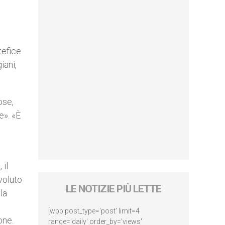
tefice
iani,
ose,
e». «È
 il
voluto
LE NOTIZIE PIÙ LETTE
la
[wpp post_type='post' limit=4
one.
range='daily' order_by='views'