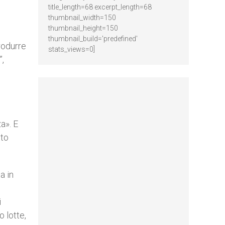
title_length=68 excerpt_length=68
thumbnail_width=150
thumbnail_height=150
thumbnail_build='predefined'
rodurre
stats_views=0]
”,
a». E
tto
a in
i
 lotte,