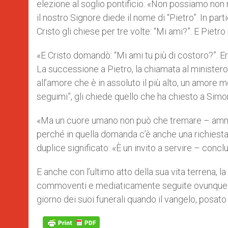
elezione al soglio pontificio: «Non possiamo non r
il nostro Signore diede il nome di “Pietro”. In par
Cristo gli chiese per tre volte: “Mi ami?”. E Pietro
«E Cristo domandò: “Mi ami tu più di costoro?”. Era
La successione a Pietro, la chiamata al minister
all’amore che è in assoluto il più alto, un amore 
seguimi”, gli chiede quello che ha chiesto a Simon
«Ma un cuore umano non può che tremare – amme
perché in quella domanda c’è anche una richiesta.
duplice significato: «È un invito a servire – concl
E anche con l’ultimo atto della sua vita terrena, l
commoventi e mediaticamente seguite ovunque ne
giorno dei suoi funerali quando il vangelo, posato 