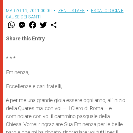
MARZO 11, 2011 00:00
ZENIT STAFF
ESCATOLOGIA E
CAUSE DEI SANTI
W
M
F
T
S
h
e
a
w
h
a
s
c
i
a
t
s
e
t
r
Share this Entry
s
e
b
t
e
A
n
o
e
p
g
o
r
p
e
k
* * *
r
Eminenza,
Eccellenze e cari fratelli,
è per me una grande gioia essere ogni anno, all’inizio
della Quaresima, con voi – il Clero di Roma – e
cominciare con voi il cammino pasquale della
Chiesa. Vorrei ringraziare Sua Eminenza per le belle
parole che mi ha donato, ringraziare voi tutti per il