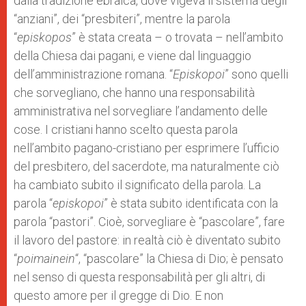
dalla tradizione ebraica, dove vigeva il sistema degli
“anziani”, dei “presbiteri”, mentre la parola
“
episkopos
” è stata creata – o trovata – nell’ambito
della Chiesa dai pagani, e viene dal linguaggio
dell’amministrazione romana. “
Episkopoi
” sono quelli
che sorvegliano, che hanno una responsabilità
amministrativa nel sorvegliare l’andamento delle
cose. I cristiani hanno scelto questa parola
nell’ambito pagano-cristiano per esprimere l’ufficio
del presbitero, del sacerdote, ma naturalmente ciò
ha cambiato subito il significato della parola. La
parola “
episkopoi
” è stata subito identificata con la
parola “pastori”. Cioè, sorvegliare è “pascolare”, fare
il lavoro del pastore: in realtà ciò è diventato subito
“
poimainein
“, “pascolare” la Chiesa di Dio; è pensato
nel senso di questa responsabilità per gli altri, di
questo amore per il gregge di Dio. E non