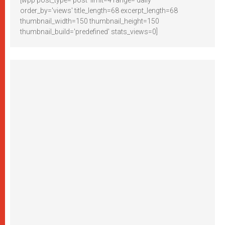
[wpp post_type='post' limit=4 range='daily'
order_by='views' title_length=68 excerpt_length=68
thumbnail_width=150 thumbnail_height=150
thumbnail_build='predefined' stats_views=0]