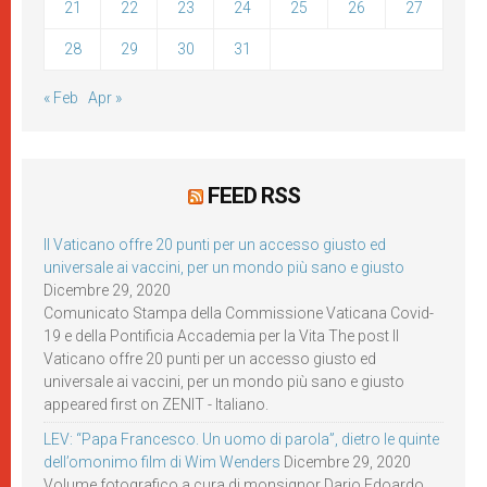
21
22
23
24
25
26
27
28
29
30
31
« Feb
Apr »
FEED RSS
Il Vaticano offre 20 punti per un accesso giusto ed
universale ai vaccini, per un mondo più sano e giusto
Dicembre 29, 2020
Comunicato Stampa della Commissione Vaticana Covid-
19 e della Pontificia Accademia per la Vita The post Il
Vaticano offre 20 punti per un accesso giusto ed
universale ai vaccini, per un mondo più sano e giusto
appeared first on ZENIT - Italiano.
LEV: “Papa Francesco. Un uomo di parola”, dietro le quinte
dell’omonimo film di Wim Wenders
Dicembre 29, 2020
Volume fotografico a cura di monsignor Dario Edoardo