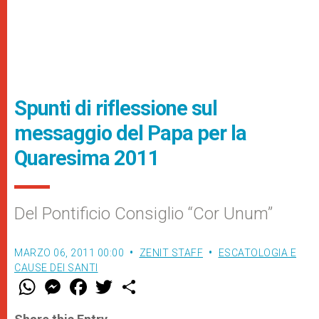
Spunti di riflessione sul
messaggio del Papa per la
Quaresima 2011
Del Pontificio Consiglio “Cor Unum”
MARZO 06, 2011 00:00
ZENIT STAFF
ESCATOLOGIA E
CAUSE DEI SANTI
W
M
F
T
S
h
e
a
w
h
a
s
c
i
a
t
s
e
t
r