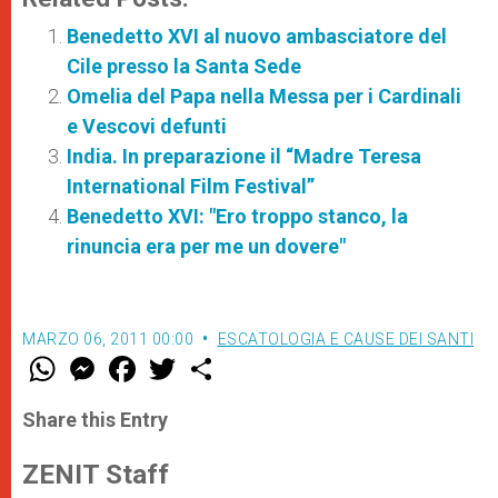
Benedetto XVI al nuovo ambasciatore del
Cile presso la Santa Sede
Omelia del Papa nella Messa per i Cardinali
e Vescovi defunti
India. In preparazione il “Madre Teresa
International Film Festival”
Benedetto XVI: "Ero troppo stanco, la
rinuncia era per me un dovere"
MARZO 06, 2011 00:00
ESCATOLOGIA E CAUSE DEI SANTI
W
M
F
T
S
h
e
a
w
h
a
s
c
i
a
t
s
e
t
r
Share this Entry
s
e
b
t
e
A
n
o
e
p
g
o
r
ZENIT Staff
p
e
k