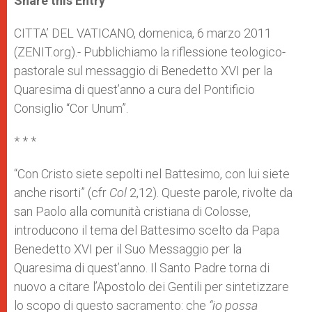
Share this Entry
s
e
b
t
e
A
n
o
e
p
g
o
r
CITTA’ DEL VATICANO, domenica, 6 marzo 2011
p
e
k
(ZENIT.org).- Pubblichiamo la riflessione teologico-
r
pastorale sul messaggio di Benedetto XVI per la
Quaresima di quest’anno a cura del Pontificio
Consiglio “Cor Unum”.
* * *
“Con Cristo siete sepolti nel Battesimo, con lui siete
anche risorti” (cfr
Col
2,12). Queste parole, rivolte da
san Paolo alla comunità cristiana di Colosse,
introducono il tema del Battesimo scelto da Papa
Benedetto XVI per il Suo Messaggio per la
Quaresima di quest’anno. Il Santo Padre torna di
nuovo a citare l’Apostolo dei Gentili per sintetizzare
lo scopo di questo sacramento: che
“io possa