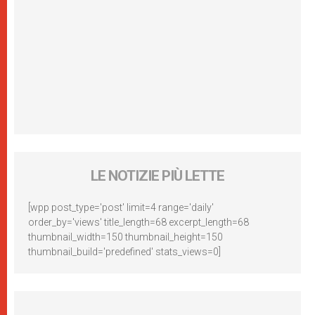
LE NOTIZIE PIÙ LETTE
[wpp post_type='post' limit=4 range='daily'
order_by='views' title_length=68 excerpt_length=68
thumbnail_width=150 thumbnail_height=150
thumbnail_build='predefined' stats_views=0]