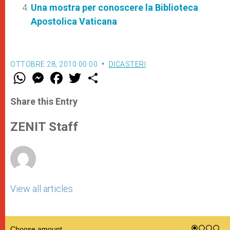
Una mostra per conoscere la Biblioteca
Apostolica Vaticana
OTTOBRE 28, 2010 00:00
DICASTERI
W
M
F
T
S
h
e
a
w
h
a
s
c
i
a
t
s
e
t
r
Share this Entry
s
e
b
t
e
A
n
o
e
p
g
o
r
ZENIT Staff
p
e
k
r
View all articles