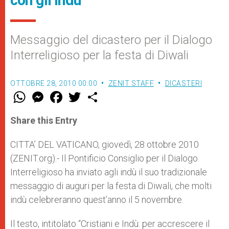
con gli indù
Messaggio del dicastero per il Dialogo
Interreligioso per la festa di Diwali
OTTOBRE 28, 2010 00:00
ZENIT STAFF
DICASTERI
W
M
F
T
S
h
e
a
w
h
a
s
c
i
a
t
s
e
t
r
Share this Entry
s
e
b
t
e
A
n
o
e
p
g
o
r
CITTA’ DEL VATICANO, giovedì, 28 ottobre 2010
p
e
k
(ZENIT.org).- Il Pontificio Consiglio per il Dialogo
r
Interreligioso ha inviato agli indù il suo tradizionale
messaggio di auguri per la festa di Diwali, che molti
indù celebreranno quest’anno il 5 novembre.
Il testo, intitolato “Cristiani e Indù: per accrescere il