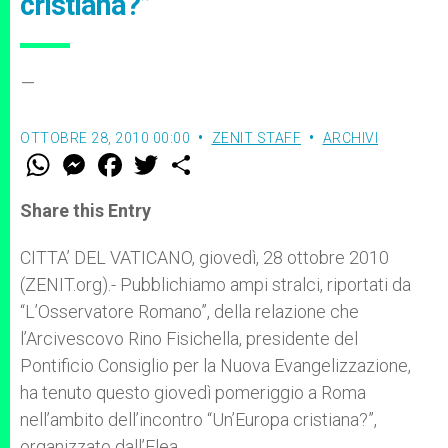
cristiana?”
–
OTTOBRE 28, 2010 00:00
ZENIT STAFF
ARCHIVI
W
M
F
T
S
h
e
a
w
h
a
s
c
i
a
t
s
e
t
r
Share this Entry
s
e
b
t
e
A
n
o
e
p
g
o
r
CITTA’ DEL VATICANO, giovedì, 28 ottobre 2010
p
e
k
(ZENIT.org).- Pubblichiamo ampi stralci, riportati da
r
“L’Osservatore Romano”, della relazione che
l’Arcivescovo Rino Fisichella, presidente del
Pontificio Consiglio per la Nuova Evangelizzazione,
ha tenuto questo giovedì pomeriggio a Roma
nell’ambito dell’incontro “Un’Europa cristiana?”,
organizzato dall’Elea.