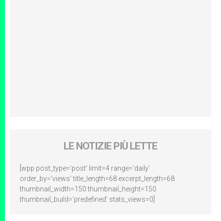
LE NOTIZIE PIÙ LETTE
[wpp post_type='post' limit=4 range='daily'
order_by='views' title_length=68 excerpt_length=68
thumbnail_width=150 thumbnail_height=150
thumbnail_build='predefined' stats_views=0]