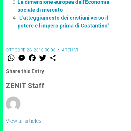
La dimensione europea dell'Economia
sociale di mercato
"L'atteggiamento dei cristiani verso il
potere e l'impero prima di Costantino"
OTTOBRE 28, 2010 00:00
ARCHIVI
W
M
F
T
S
h
e
a
w
h
a
s
c
i
a
t
s
e
t
r
Share this Entry
s
e
b
t
e
A
n
o
e
p
g
o
r
ZENIT Staff
p
e
k
r
View all articles