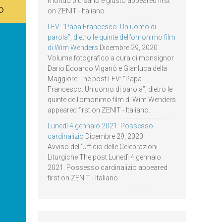
mondo più sano e giusto appeared first
on ZENIT - Italiano.
LEV: “Papa Francesco. Un uomo di
parola”, dietro le quinte dell’omonimo film
di Wim Wenders
Dicembre 29, 2020
Volume fotografico a cura di monsignor
Dario Edoardo Viganò e Gianluca della
Maggiore The post LEV: “Papa
Francesco. Un uomo di parola”, dietro le
quinte dell’omonimo film di Wim Wenders
appeared first on ZENIT - Italiano.
Lunedì 4 gennaio 2021: Possesso
cardinalizio
Dicembre 29, 2020
Avviso dell’Ufficio delle Celebrazioni
Liturgiche The post Lunedì 4 gennaio
2021: Possesso cardinalizio appeared
first on ZENIT - Italiano.