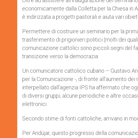
Oltre ad assistere all’inaugurazione del seminario
economicamente dalla Colletta per la Chiesa in Ame
è indirizzata a progetti pastorali e aiuta vari ob
Permettere di costruire un seminario per la prima 
trasferimento di prigionieri politici (molti dei qual
comunicazione cattolici sono piccoli segni del f
transizione verso la democrazia.
Un comunicatore cattolico cubano – Gustavo Andú
per la Comunicazione -, di fronte all’aumento dei m
interpellato dall’agenzia IPS ha affermato che og
di diversi gruppi, alcune periodiche e altre occasion
elettronici.
Secondo stime di fonti cattoliche, arrivano in mod
Per Andújar, questo progresso della comunicazione