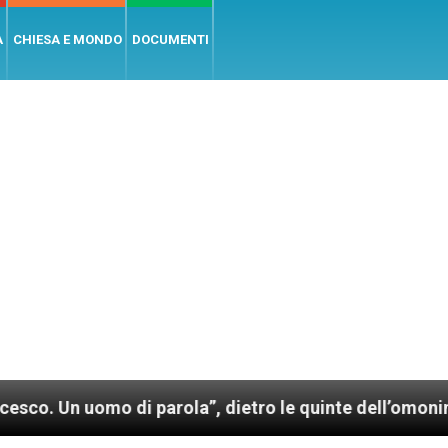
A
CHIESA E MONDO
DOCUMENTI
omo di parola”, dietro le quinte dell’omonimo film di