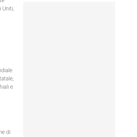
ute
 Uniti,
ndiale
tatale,
iali e
ne di