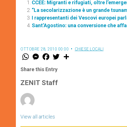
CCEE: Migranti e rifugiati, oltre l’emerg
“La secolarizzazione è un grande tsunami
I rappresentanti dei Vescovi europei parl
Sant’Agostino: una conversione che aff
OTTOBRE 28, 2010 00:00
CHIESE LOCALI
W
M
F
T
S
h
e
a
w
h
a
s
c
i
a
t
s
e
t
r
Share this Entry
s
e
b
t
e
A
n
o
e
p
g
o
r
ZENIT Staff
p
e
k
r
View all articles