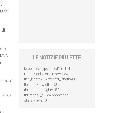
rà
Uniti
 di
prio
nuovo
LE NOTIZIE PIÙ LETTE
a
[wpp post_type='post' limit=4
range='daily' order_by='views'
title_length=68 excerpt_length=68
cluderà
thumbnail_width=150
thumbnail_height=150
tato, e
thumbnail_build='predefined'
stats_views=0]