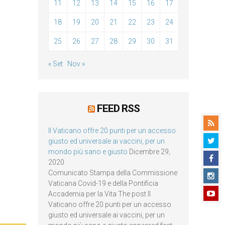
11
12
13
14
15
16
17
18
19
20
21
22
23
24
25
26
27
28
29
30
31
« Set
Nov »
FEED RSS
Il Vaticano offre 20 punti per un accesso
giusto ed universale ai vaccini, per un
mondo più sano e giusto
Dicembre 29,
2020
Comunicato Stampa della Commissione
Vaticana Covid-19 e della Pontificia
Accademia per la Vita The post Il
Vaticano offre 20 punti per un accesso
giusto ed universale ai vaccini, per un