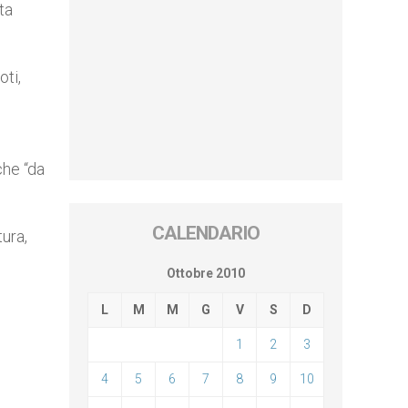
ta
oti,
che “da
CALENDARIO
tura,
Ottobre 2010
L
M
M
G
V
S
D
1
2
3
4
5
6
7
8
9
10