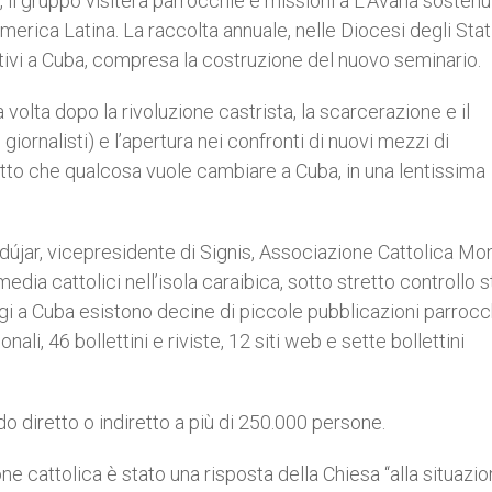
, il gruppo visiterà parrocchie e missioni a L’Avana sosten
rica Latina. La raccolta annuale, nelle Diocesi degli Stati
iettivi a Cuba, compresa la costruzione del nuovo seminario.
volta dopo la rivoluzione castrista, la scarcerazione e il
i giornalisti) e l’apertura nei confronti di nuovi mezzi di
atto che qualcosa vuole cambiare a Cuba, in una lentissima
jar, vicepresidente di Signis, Associazione Cattolica Mo
edia cattolici nell’isola caraibica, sotto stretto controllo s
gi a Cuba esistono decine di piccole pubblicazioni parrocch
ali, 46 bollettini e riviste, 12 siti web e sette bollettini
o diretto o indiretto a più di 250.000 persone.
 cattolica è stato una risposta della Chiesa “alla situazio