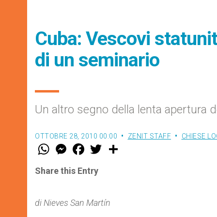
Cuba: Vescovi statunit
di un seminario
Un altro segno della lenta apertura 
OTTOBRE 28, 2010 00:00
ZENIT STAFF
CHIESE LO
W
M
F
T
S
h
e
a
w
h
a
s
c
i
a
t
s
e
t
r
Share this Entry
s
e
b
t
e
A
n
o
e
p
g
o
r
p
e
k
di Nieves San Martín
r