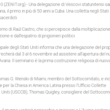
ZENIT.org).- Una delegazione di Vescovi statunitensi sa
, il primo in più di 50 anni a Cuba. Una colletta negli Stati 
 sacerdoti.
verno di Raúl Castro, che si percepisce dalla moltiplicazione
ne e dall’espatrio di prigionieri politici.
opale degli Stati Uniti informa che una delegazione del pro
recherà dal 3 al 6 novembre ad assistere all’apertura del 
Avana. Il seminario è la prima costruzione religiosa di nuov
homas G. Wenski di Miami, membro del Sottocomitato, e in
er la Chiesa in America Latina presso l’Ufficio Collette
i Uniti (USCCB), Thomas Quigley, consigliere del Sottocomi