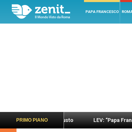
PAPA FRANCESCO
ROM
do più sano e giusto
LEV: “Papa Francesco. Un u
PRIMO PIANO