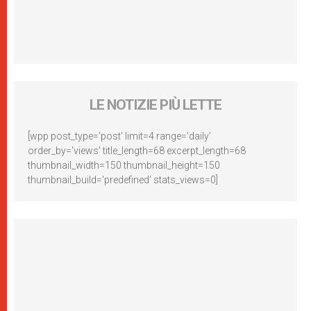
LE NOTIZIE PIÙ LETTE
[wpp post_type='post' limit=4 range='daily'
order_by='views' title_length=68 excerpt_length=68
thumbnail_width=150 thumbnail_height=150
thumbnail_build='predefined' stats_views=0]