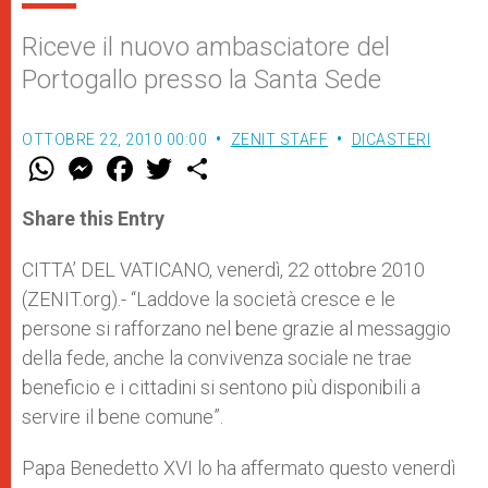
Riceve il nuovo ambasciatore del
Portogallo presso la Santa Sede
OTTOBRE 22, 2010 00:00
ZENIT STAFF
DICASTERI
W
M
F
T
S
h
e
a
w
h
a
s
c
i
a
t
s
e
t
r
Share this Entry
s
e
b
t
e
A
n
o
e
p
g
o
r
CITTA’ DEL VATICANO, venerdì, 22 ottobre 2010
p
e
k
(ZENIT.org).- “Laddove la società cresce e le
r
persone si rafforzano nel bene grazie al messaggio
della fede, anche la convivenza sociale ne trae
beneficio e i cittadini si sentono più disponibili a
servire il bene comune”.
Papa Benedetto XVI lo ha affermato questo venerdì