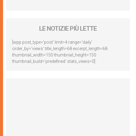
LE NOTIZIE PIÙ LETTE
[wpp post_type='post' limit=4 range='daily'
order_by='views' title_length=68 excerpt_length=68
thumbnail_width=150 thumbnail_height=150
thumbnail_build='predefined' stats_views=0]