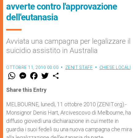
avverte contro l'approvazione
dell'eutanasia
Avviata una campagna per legalizzare il
suicidio assistito in Australia
OTTOBRE 11, 2010 00:00
ZENIT STAFF
CHIESE LOCALI
W
M
F
T
S
h
e
a
w
h
a
s
c
i
a
t
s
e
t
r
Share this Entry
s
e
b
t
e
A
n
o
e
p
g
o
r
MELBOURNE, lunedì, 11 ottobre 2010 (ZENIT.org).-
p
e
k
Monsignor Denis Hart, Arcivescovo di Melbourne, ha
r
diffuso giovedì una dichiarazione in cui mette in
guardia i suoi fedeli su una nuova campagna che mira
alla legalizzazione dell’eutanasia da parte