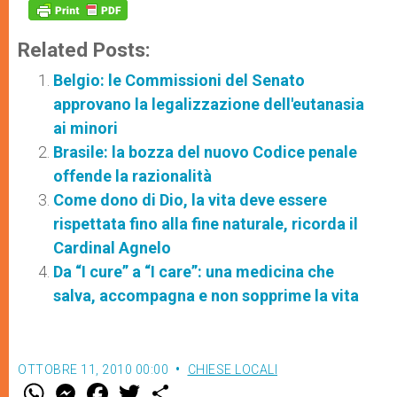
Related Posts:
Belgio: le Commissioni del Senato
approvano la legalizzazione dell'eutanasia
ai minori
Brasile: la bozza del nuovo Codice penale
offende la razionalità
Come dono di Dio, la vita deve essere
rispettata fino alla fine naturale, ricorda il
Cardinal Agnelo
Da “I cure” a “I care”: una medicina che
salva, accompagna e non sopprime la vita
OTTOBRE 11, 2010 00:00
CHIESE LOCALI
W
M
F
T
S