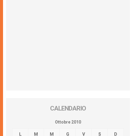
CALENDARIO
Ottobre 2010
L
M
M
G
V
S
D