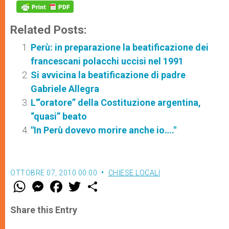
Related Posts:
Perù: in preparazione la beatificazione dei
francescani polacchi uccisi nel 1991
Si avvicina la beatificazione di padre
Gabriele Allegra
L'“oratore” della Costituzione argentina,
“quasi” beato
"In Perù dovevo morire anche io…."
OTTOBRE 07, 2010 00:00
CHIESE LOCALI
W
M
F
T
S
h
e
a
w
h
a
s
c
i
a
t
s
e
t
r
Share this Entry
s
e
b
t
e
A
n
o
e