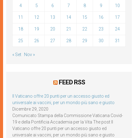
4
5
6
7
8
9
10
11
12
13
14
15
16
17
18
19
20
21
22
23
24
25
26
27
28
29
30
31
« Set
Nov »
FEED RSS
Il Vaticano offre 20 punti per un accesso giusto ed
universale ai vaccini, per un mondo più sano e giusto
Dicembre 29, 2020
Comunicato Stampa della Commissione Vaticana Covid-
19 e della Pontificia Accademia per la Vita The post Il
Vaticano offre 20 punti per un accesso giusto ed
universale ai vaccini, per un mondo più sano e giusto