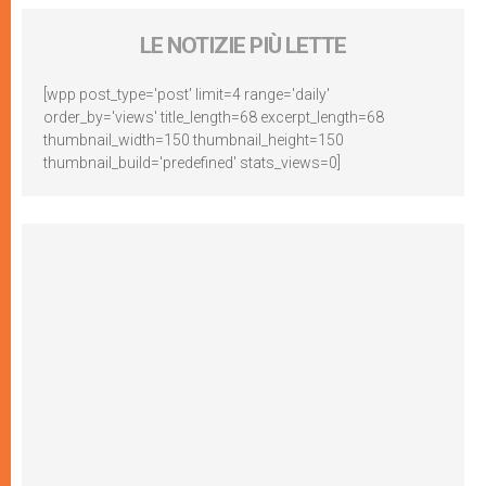
LE NOTIZIE PIÙ LETTE
[wpp post_type='post' limit=4 range='daily'
order_by='views' title_length=68 excerpt_length=68
thumbnail_width=150 thumbnail_height=150
thumbnail_build='predefined' stats_views=0]