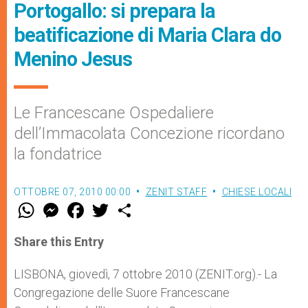
Portogallo: si prepara la
beatificazione di Maria Clara do
Menino Jesus
Le Francescane Ospedaliere
dell’Immacolata Concezione ricordano
la fondatrice
OTTOBRE 07, 2010 00:00
ZENIT STAFF
CHIESE LOCALI
W
M
F
T
S
h
e
a
w
h
a
s
c
i
a
t
s
e
t
r
Share this Entry
s
e
b
t
e
A
n
o
e
p
g
o
r
LISBONA, giovedì, 7 ottobre 2010 (ZENIT.org).- La
p
e
k
Congregazione delle Suore Francescane
r