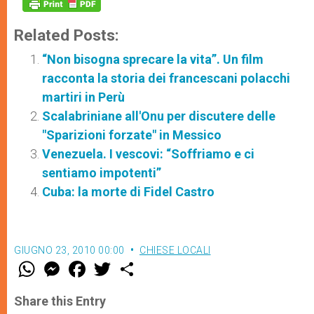
Related Posts:
“Non bisogna sprecare la vita”. Un film
racconta la storia dei francescani polacchi
martiri in Perù
Scalabriniane all'Onu per discutere delle
"Sparizioni forzate" in Messico
Venezuela. I vescovi: “Soffriamo e ci
sentiamo impotenti”
Cuba: la morte di Fidel Castro
GIUGNO 23, 2010 00:00
CHIESE LOCALI
W
M
F
T
S
h
e
a
w
h
a
s
c
i
a
t
s
e
t
r
Share this Entry
s
e
b
t
e