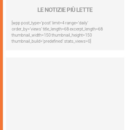
LE NOTIZIE PIÙ LETTE
[wpp post_type='post' limit=4 range='daily'
order_by='views' title_length=68 excerpt_length=68
thumbnail_width=150 thumbnail_height=150
thumbnail_build='predefined' stats_views=0]