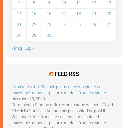
7
8
9
10
11
12
13
14
15
16
17
18
19
20
21
22
23
24
25
26
27
28
29
30
« Mag
Lug »
FEED RSS
Il Vaticano offre 20 punti per un accesso giusto ed
universale ai vaccini, per un mondo più sano e giusto
Dicembre 29, 2020
Comunicato Stampa della Commissione Vaticana Covid-
19 e della Pontificia Accademia per la Vita The post Il
Vaticano offre 20 punti per un accesso giusto ed
universale ai vaccini, per un mondo più sano e giusto