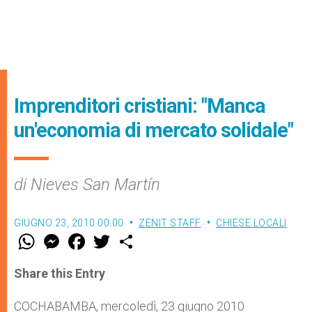
Imprenditori cristiani: "Manca
un'economia di mercato solidale"
di Nieves San Martín
GIUGNO 23, 2010 00:00
ZENIT STAFF
CHIESE LOCALI
W
M
F
T
S
h
e
a
w
h
a
s
c
i
a
t
s
e
t
r
Share this Entry
s
e
b
t
e
A
n
o
e
p
g
o
r
COCHABAMBA, mercoledì, 23 giugno 2010