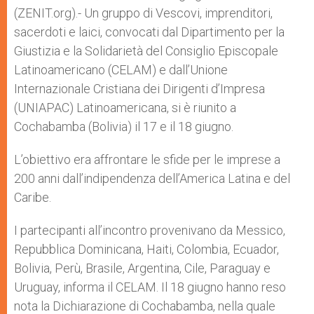
p
e
k
(ZENIT.org).- Un gruppo di Vescovi, imprenditori,
r
sacerdoti e laici, convocati dal Dipartimento per la
Giustizia e la Solidarietà del Consiglio Episcopale
Latinoamericano (CELAM) e dall’Unione
Internazionale Cristiana dei Dirigenti d’Impresa
(UNIAPAC) Latinoamericana, si è riunito a
Cochabamba (Bolivia) il 17 e il 18 giugno.
L’obiettivo era affrontare le sfide per le imprese a
200 anni dall’indipendenza dell’America Latina e del
Caribe.
I partecipanti all’incontro provenivano da Messico,
Repubblica Dominicana, Haiti, Colombia, Ecuador,
Bolivia, Perù, Brasile, Argentina, Cile, Paraguay e
Uruguay, informa il CELAM. Il 18 giugno hanno reso
nota la Dichiarazione di Cochabamba, nella quale