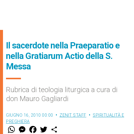
Il sacerdote nella Praeparatio e
nella Gratiarum Actio della S.
Messa
Rubrica di teologia liturgica a cura di
don Mauro Gagliardi
GIUGNO 16, 2010 00:00
ZENIT STAFF
SPIRITUALITÀ E
PREGHIERA
W
M
F
T
S
h
e
a
w
h