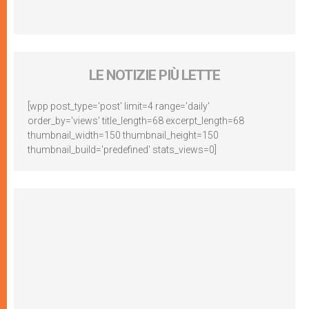
LE NOTIZIE PIÙ LETTE
[wpp post_type='post' limit=4 range='daily'
order_by='views' title_length=68 excerpt_length=68
thumbnail_width=150 thumbnail_height=150
thumbnail_build='predefined' stats_views=0]