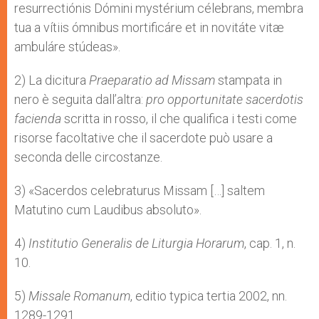
resurrectiónis Dómini mystérium célebrans, membra
tua a vítiis ómnibus mortificáre et in novitáte vitæ
ambuláre stúdeas».
2) La dicitura
Praeparatio ad Missam
stampata in
nero è seguita dall’altra:
pro opportunitate sacerdotis
facienda
scritta in rosso, il che qualifica i testi come
risorse facoltative che il sacerdote può usare a
seconda delle circostanze.
3) «Sacerdos celebraturus Missam […] saltem
Matutino cum Laudibus absoluto».
4)
Institutio Generalis de Liturgia Horarum
, cap. 1, n.
10.
5)
Missale Romanum
, editio typica tertia 2002, nn.
1289-1291.