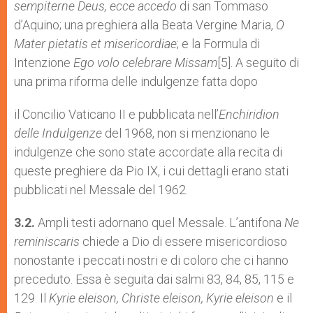
sempiterne Deus, ecce accedo
di san Tommaso
d’Aquino; una preghiera alla Beata Vergine Maria,
O
Mater pietatis et misericordiae
; e la Formula di
Intenzione
Ego volo celebrare Missam
[5]. A seguito di
una prima riforma delle indulgenze fatta dopo
il Concilio Vaticano II e pubblicata nell’
Enchiridion
delle Indulgenze
del 1968, non si menzionano le
indulgenze che sono state accordate alla recita di
queste preghiere da Pio IX, i cui dettagli erano stati
pubblicati nel Messale del 1962.
3.2.
Ampli testi adornano quel Messale. L’antifona
Ne
reminiscaris
chiede a Dio di essere misericordioso
nonostante i peccati nostri e di coloro che ci hanno
preceduto. Essa è seguita dai salmi 83, 84, 85, 115 e
129. Il
Kyrie eleison, Christe eleison, Kyrie eleison
e il