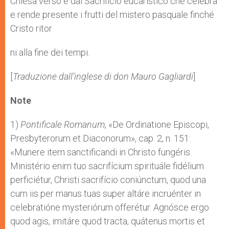
Chiesa verso e dal Sacrificio eucaristico che celebra
e rende presente i frutti del mistero pasquale finché
Cristo ritor
ni alla fine dei tempi.
[
Traduzione dall’inglese di don Mauro Gagliardi
]
Note
1)
Pontificale Romanum
, «De Ordinatione Episcopi,
Presbyterorum et Diaconorum», cap. 2, n. 151:
«Munere item sanctificandi in Christo fungéris.
Ministério enim tuo sacrifícium spirituále fidélium
perficiétur, Christi sacrifício coniúnctum, quod una
cum iis per manus tuas super altáre incruénter in
celebratióne mysteriórum offerétur. Agnósce ergo
quod agis, imitáre quod tracta, quátenus mortis et