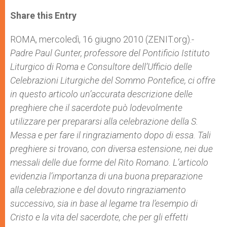
a
s
c
i
a
t
s
e
t
r
Share this Entry
s
e
b
t
e
A
n
o
e
p
g
o
r
ROMA, mercoledì, 16 giugno 2010 (ZENIT.org).-
p
e
k
Padre Paul Gunter, professore del Pontificio Istituto
r
Liturgico di Roma e Consultore dell’Ufficio delle
Celebrazioni Liturgiche del Sommo Pontefice, ci offre
in questo articolo un’accurata descrizione delle
preghiere che il sacerdote può lodevolmente
utilizzare per prepararsi alla celebrazione della S.
Messa e per fare il ringraziamento dopo di essa. Tali
preghiere si trovano, con diversa estensione, nei due
messali delle due forme del Rito Romano. L’articolo
evidenzia l’importanza di una buona preparazione
alla celebrazione e del dovuto ringraziamento
successivo, sia in base al legame tra l’esempio di
Cristo e la vita del sacerdote, che per gli effetti