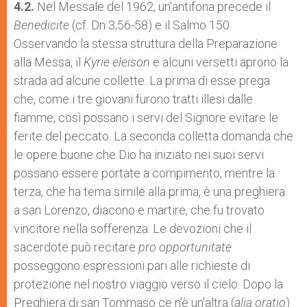
4.2.
Nel Messale del 1962, un’antifona precede il
Benedicite
(cf. Dn 3,56-58) e il Salmo 150.
Osservando la stessa struttura della Preparazione
alla Messa, il
Kyrie eleison
e alcuni versetti aprono la
strada ad alcune collette. La prima di esse prega
che, come i tre giovani furono tratti illesi dalle
fiamme, così possano i servi del Signore evitare le
ferite del peccato. La seconda colletta domanda che
le opere buone che Dio ha iniziato nei suoi servi
possano essere portate a compimento, mentre la
terza, che ha tema simile alla prima, è una preghiera
a san Lorenzo, diacono e martire, che fu trovato
vincitore nella sofferenza. Le devozioni che il
sacerdote può recitare
pro opportunitate
posseggono espressioni pari alle richieste di
protezione nel nostro viaggio verso il cielo. Dopo la
Preghiera di san Tommaso ce n’è un’altra (
alia
oratio
)