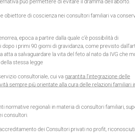
alternativa può permettere di evitare il dramma dell’aborto.
ale obiettore di coscienza nei consultori familiari va conser
norrea, epoca a partire dalla quale c’è possibilità di
 dopo i primi 90 giorni di gravidanza, come previsto dall’art
 atta a salvaguardare la vita del feto al nato da IVG che m
7 della stessa legge
 servizio consultoriale, cui va
garantita l’integrazione delle
vità sempre più orientate alla cura delle relazioni familiari 
ti normative regionali in materia di consultori familiari, s
i consultori.
accreditamento dei Consultori privati no profit, riconosciut