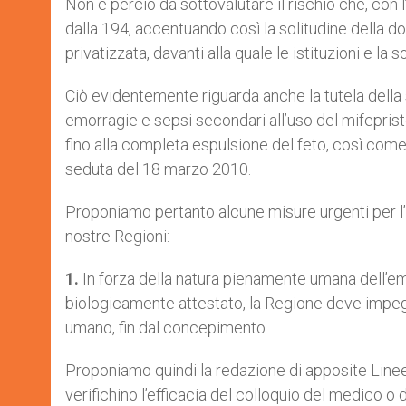
Non è perciò da sottovalutare il rischio che, con l’
dalla 194, accentuando così la solitudine della 
privatizzata, davanti alla quale le istituzioni e la 
Ciò evidentemente riguarda anche la tutela della sa
emorragie e sepsi secondari all’uso del mifeprist
fino alla completa espulsione del feto, così come
seduta del 18 marzo 2010.
Proponiamo pertanto alcune misure urgenti per l’at
nostre Regioni:
1.
In forza della natura pienamente umana dell’e
biologicamente attestato, la Regione deve impegna
umano, fin dal concepimento.
Proponiamo quindi la redazione di apposite Linee
verifichino l’efficacia del colloquio del medico o 