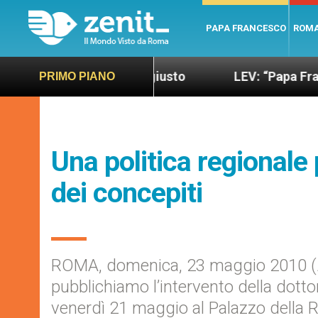
PAPA FRANCESCO
ROM
o più sano e giusto
LEV: “Papa Francesco. Un uo
PRIMO PIANO
Una politica regionale 
dei concepiti
ROMA, domenica, 23 maggio 2010 (ZEN
pubblichiamo l’intervento della dotto
venerdì 21 maggio al Palazzo della R