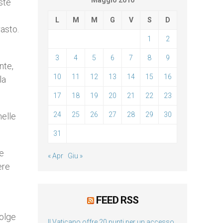
Maggio 2010
iste
L
M
M
G
V
S
D
rasto.
1
2
3
4
5
6
7
8
9
nte,
10
11
12
13
14
15
16
la
17
18
19
20
21
22
23
24
25
26
27
28
29
30
nelle
31
 e
« Apr
Giu »
ere
FEED RSS
volge
Il Vaticano offre 20 punti per un accesso