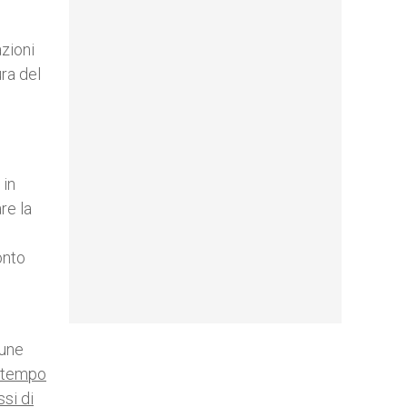
azioni
ura del
 in
re la
onto
cune
a tempo
si di