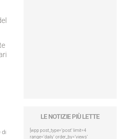
del
te
ari
LE NOTIZIE PIÙ LETTE
[wpp post_type='post' limit=4
 di
range='daily' order_by='views'