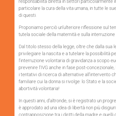
responsabilità diretta in settori particolarmente im
particolare la cura della vita umana, in tutte le 
di questi.
Proponiamo perciò un’ulteriore riflessione sul te
tutela sociale della maternità e sulla interruzione
Dal titolo stesso della legge, oltre che dalla sua l
privilegiare la nascita e a tutelare la possibilità 
l’interruzione volontaria di gravidanza a scopo e
prevenire l’IVG anche in fase post-concezionale, l
i tentativi di ricerca di alternative all’intervent
familiare cui la donna si rivolge: lo Stato e la s
abortività volontaria!
In questi anni, d’altronde, si è registrato un pr
è approdato ad una idea di libertà non più disgiun
contrapposizione tra i diritti della madre e quelli 