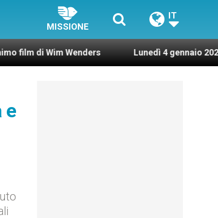
IT
MISSIONE
 Wim Wenders
Lunedì 4 gennaio 2021: Possesso c
à e
nuto
li