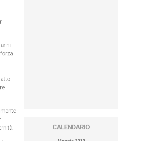
r
 anni
 forza
 atto
dre
almente
r
CALENDARIO
rnità.