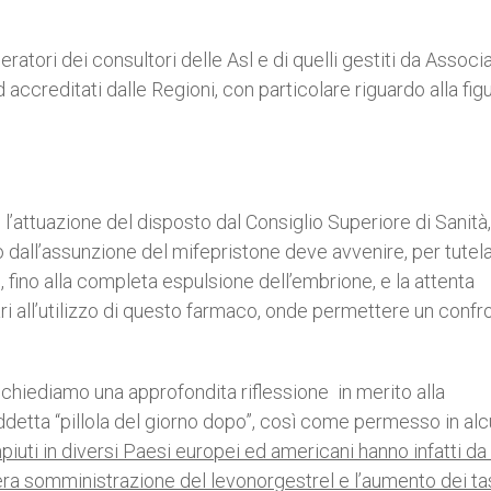
peratori dei consultori delle Asl e di quelli gestiti da Associ
 accreditati dalle Regioni, con particolare riguardo alla fig
l’attuazione del disposto dal Consiglio Superiore di Sanità,
o dall’assunzione del mifepristone deve avvenire, per tutela
, fino alla completa espulsione dell’embrione, e la attenta
ari all’utilizzo di questo farmaco, onde permettere un confr
chiediamo una approfondita riflessione in merito alla
ddetta “pillola del giorno dopo”, così come permesso in al
iuti in diversi Paesi europei ed americani hanno infatti d
bera somministrazione del levonorgestrel e l’aumento dei tas