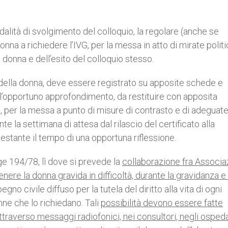
lità di svolgimento del colloquio, la regolare (anche se
nna a richiedere l’IVG, per la messa in atto di mirate polit
 donna e dell’esito del colloquio stesso.
cy della donna, deve essere registrato su apposite schede e
 l’opportuno approfondimento, da restituire con apposita
e, per la messa a punto di misure di contrasto e di adeguat
e la settimana di attesa dal rilascio del certificato alla
a gestante il tempo di una opportuna riflessione.
gge 194/78, lì dove si prevede la
collaborazione fra Associaz
tenere la donna gravida in difficoltà, durante la gravidanza e
no civile diffuso per la tutela del diritto alla vita di ogni
nne che lo richiedano. Tali
possibilità devono essere fatte
ttraverso messaggi radiofonici, nei consultori, negli ospeda