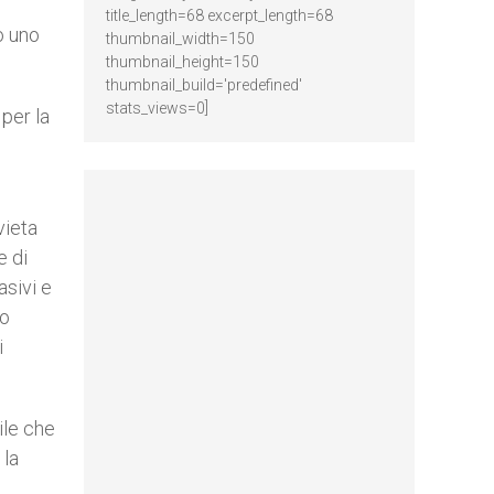
title_length=68 excerpt_length=68
o uno
thumbnail_width=150
thumbnail_height=150
thumbnail_build='predefined'
stats_views=0]
per la
vieta
e di
asivi e
io
i
ile che
 la