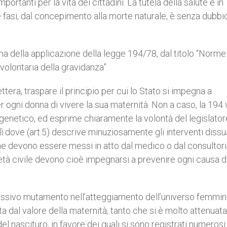
portanti per la vita dei cittadini. La tutela della salute e in
sue fasi, dal concepimento alla morte naturale, è senza dubbi
ma della applicazione della legge 194/78, dal titolo “Norme 
 volontaria della gravidanza”.
ettera, traspare il principio per cui lo Stato si impegna a
per ogni donna di vivere la sua maternità. Non a caso, la 194 
ugenetico, ed esprime chiaramente la volontà del legislator
ì dove (art.5) descrive minuziosamente gli interventi dissu
o che devono essere messi in atto dal medico o dal consultor
ocietà civile devono cioè impegnarsi a prevenire ogni causa d
ogressivo mutamento nell’atteggiamento dell’universo femmin
ta dal valore della maternità, tanto che si è molto attenuata
del nascituro, in favore dei quali si sono registrati numerosi