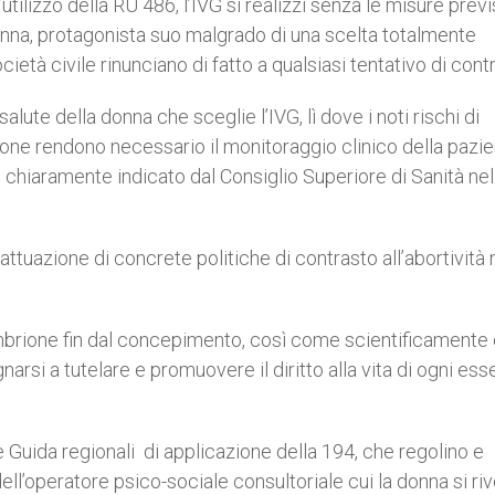
utilizzo della RU 486, l’IVG si realizzi senza le misure prev
donna, protagonista suo malgrado di una scelta totalmente
società civile rinunciano di fatto a qualsiasi tentativo di cont
lute della donna che sceglie l’IVG, lì dove i noti rischi di
one rendono necessario il monitoraggio clinico della pazie
 chiaramente indicato dal Consiglio Superiore di Sanità nel
tuazione di concrete politiche di contrasto all’abortività 
mbrione fin dal concepimento, così come scientificamente
rsi a tutelare e promuovere il diritto alla vita di ogni ess
 Guida regionali di applicazione della 194, che regolino e
dell’operatore psico-sociale consultoriale cui la donna si ri