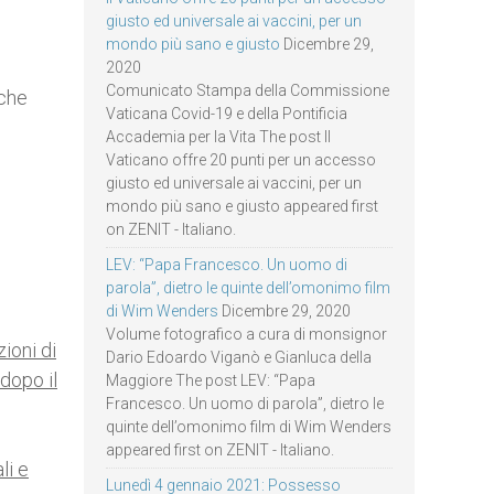
giusto ed universale ai vaccini, per un
mondo più sano e giusto
Dicembre 29,
2020
Comunicato Stampa della Commissione
iche
Vaticana Covid-19 e della Pontificia
Accademia per la Vita The post Il
Vaticano offre 20 punti per un accesso
giusto ed universale ai vaccini, per un
mondo più sano e giusto appeared first
on ZENIT - Italiano.
e
LEV: “Papa Francesco. Un uomo di
parola”, dietro le quinte dell’omonimo film
di Wim Wenders
Dicembre 29, 2020
Volume fotografico a cura di monsignor
ioni di
Dario Edoardo Viganò e Gianluca della
 dopo il
Maggiore The post LEV: “Papa
Francesco. Un uomo di parola”, dietro le
quinte dell’omonimo film di Wim Wenders
appeared first on ZENIT - Italiano.
li e
Lunedì 4 gennaio 2021: Possesso