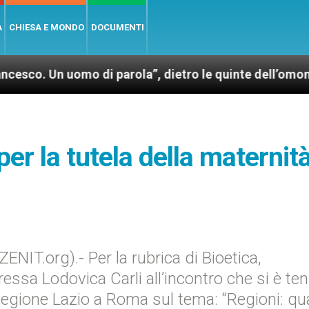
A
CHIESA E MONDO
DOCUMENTI
mo di parola”, dietro le quinte dell’omonimo film di
per la tutela della maternit
IT.org).- Per la rubrica di Bioetica,
ressa Lodovica Carli all’incontro che si è te
egione Lazio a Roma sul tema: “Regioni: qua