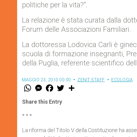
politiche per la vita?”.
La relazione è stata curata dalla dot
Forum delle Associazioni Familiari.
La dottoressa Lodovica Carli è ginec
scuola di formazione insegnanti, Pr
della Puglia, referente scientifico de
MAGGIO 23, 2010 00:00
ZENIT STAFF
ECOLOGIA
W
M
F
T
S
h
e
a
w
h
a
s
c
i
a
t
s
e
t
r
Share this Entry
s
e
b
t
e
A
n
o
e
p
g
o
r
* * *
p
e
k
r
La riforma del Titolo V della Costituzione ha ass