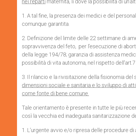
nei reparti
maternità, lì dove la possibilità di un’
1. A tal fine, la presenza dei medici e del person
comunque garantita.
2. Definizione del limite delle 22 settimane di ame
sopravvivenza del feto, per l’esecuzione di aborti
della legge 194/78; garanzia di assistenza medica
possibilità di vita autonoma, nel rispetto dell’art.
3. Il rilancio e la rivisitazione della fisionomia del
dimensioni sociale e sanitaria e lo sviluppo di atti
come fonte di bene comune.
Tale orientamento è presente in tutte le più recen
così la vecchia ed inadeguata sanitarizzazione de
1. L’urgente avvio e/o ripresa delle procedure di 