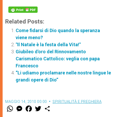
Related Posts:
Come fidarsi di Dio quando la speranza
viene meno?
"Il Natale è la festa della Vita!"
Giubileo d'oro del Rinnovamento
Carismatico Cattolico: veglia con papa
Francesco
“Li udiamo proclamare nelle nostre lingue le
grandi opere di Dio”
MAGGIO 14, 2010 00:00
SPIRITUALITÀ E PREGHIERA
W
M
F
T
S
h
e
a
w
h
a
s
c
i
a