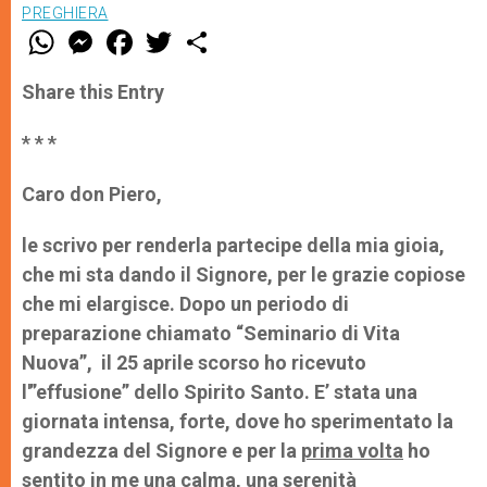
PREGHIERA
W
M
F
T
S
h
e
a
w
h
a
s
c
i
a
t
s
e
t
r
Share this Entry
s
e
b
t
e
A
n
o
e
p
g
o
r
* * *
p
e
k
r
Caro don Piero,
le scrivo per renderla partecipe della mia gioia,
che mi sta dando il Signore, per le grazie copiose
che mi elargisce. Dopo un periodo di
preparazione chiamato “Seminario di Vita
Nuova”, il 25 aprile scorso ho ricevuto
l'”effusione” dello Spirito Santo. E’ stata una
giornata intensa, forte, dove ho sperimentato la
grandezza del Signore e per la
prima volta
ho
sentito in me una calma, una serenità