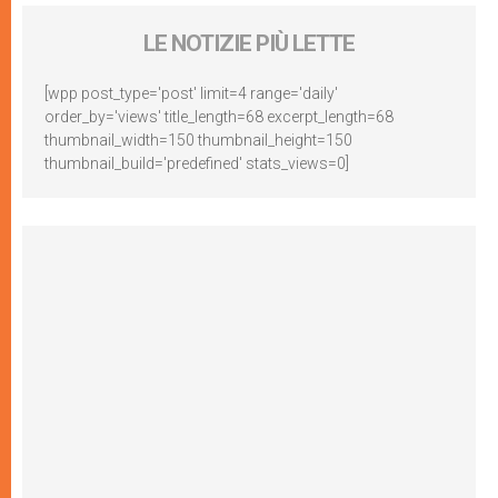
LE NOTIZIE PIÙ LETTE
[wpp post_type='post' limit=4 range='daily'
order_by='views' title_length=68 excerpt_length=68
thumbnail_width=150 thumbnail_height=150
thumbnail_build='predefined' stats_views=0]