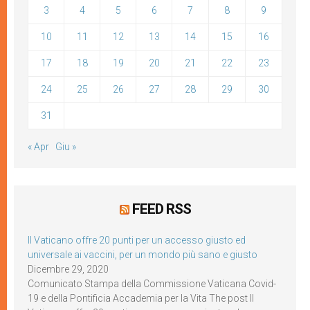
3
4
5
6
7
8
9
10
11
12
13
14
15
16
17
18
19
20
21
22
23
24
25
26
27
28
29
30
31
« Apr
Giu »
FEED RSS
Il Vaticano offre 20 punti per un accesso giusto ed
universale ai vaccini, per un mondo più sano e giusto
Dicembre 29, 2020
Comunicato Stampa della Commissione Vaticana Covid-
19 e della Pontificia Accademia per la Vita The post Il