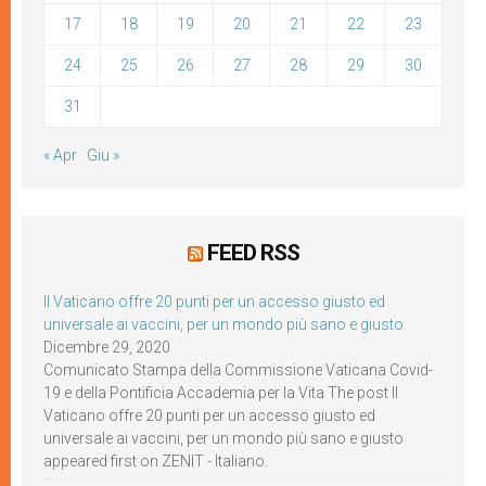
17
18
19
20
21
22
23
24
25
26
27
28
29
30
31
« Apr
Giu »
FEED RSS
Il Vaticano offre 20 punti per un accesso giusto ed
universale ai vaccini, per un mondo più sano e giusto
Dicembre 29, 2020
Comunicato Stampa della Commissione Vaticana Covid-
19 e della Pontificia Accademia per la Vita The post Il
Vaticano offre 20 punti per un accesso giusto ed
universale ai vaccini, per un mondo più sano e giusto
appeared first on ZENIT - Italiano.