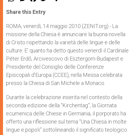
h
e
a
w
h
a
s
c
i
a
t
s
e
t
r
Share this Entry
s
e
b
t
e
A
n
o
e
p
g
o
r
ROMA, venerdì, 14 maggio 2010 (ZENIT.org).- La
p
e
k
missione della Chiesa è annunciare la buona novella
r
di Cristo rispettando la varietà delle lingue e delle
culture. E’ quanto ha detto questo venerdì il Cardinale
Péter Erdő, Arcivescovo di Esztergom-Budapest e
Presidente del Consiglio delle Conferenze
Episcopali d’Europa (CCEE), nella Messa celebrata
presso la Chiesa di San Michele a Monaco.
Durante la celebrazione inserita nel contesto della
seconda edizione della “Kirchentag”, la Giornata
ecumenica delle Chiese in Germania, il porporato ha
offerto una riflessione sul tema “Una Chiesa in molte
lingue e popoli” sottolineando il significato teologico