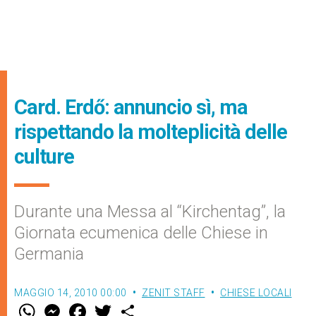
Card. Erdő: annuncio sì, ma
rispettando la molteplicità delle
culture
Durante una Messa al “Kirchentag”, la
Giornata ecumenica delle Chiese in
Germania
MAGGIO 14, 2010 00:00
ZENIT STAFF
CHIESE LOCALI
W
M
F
T
S