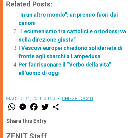
Related Posts:
"In un altro mondo": un premio fuori dai
canoni
"L'ecumenismo tra cattolici e ortodossi va
nella direzione giusta"
I Vescovi europei chiedono solidarietà di
fronte agli sbarchi a Lampedusa
Per far risuonare il “Verbo della vita”
all’uomo di oggi
MAGGIO 14, 2010 00:00
CHIESE LOCALI
W
M
F
T
S
h
e
a
w
h
a
s
c
i
a
t
s
e
t
r
Share this Entry
s
e
b
t
e
A
n
o
e
p
g
o
r
ZENIT Staff