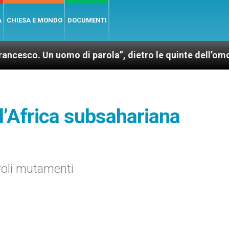
A
CHIESA E MONDO
DOCUMENTI
uomo di parola”, dietro le quinte dell’omonimo film d
l’Africa subsahariana
evoli mutamenti