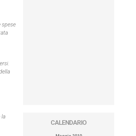
le spese
tata
ersi.
della
 la
CALENDARIO