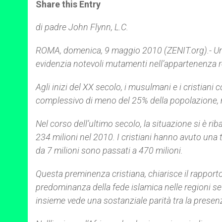
t
s
e
t
r
Share this Entry
s
e
b
t
e
A
n
o
e
p
g
o
r
di padre John Flynn, L.C.
p
e
k
r
ROMA, domenica, 9 maggio 2010 (ZENIT.org).- Un
evidenzia notevoli mutamenti nell’appartenenza re
Agli inizi del XX secolo, i musulmani e i cristiani
complessivo di meno del 25% della popolazione, me
Nel corso dell’ultimo secolo, la situazione si è r
234 milioni nel 2010. I cristiani hanno avuto una
da 7 milioni sono passati a 470 milioni.
Questa preminenza cristiana, chiarisce il rapporto
predominanza della fede islamica nelle regioni set
insieme vede una sostanziale parità tra la prese