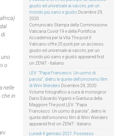
giusto ed universale ai vaccini, per un
mondo più sano e giusto
Dicembre 29,
africa)
2020
Comunicato Stampa della Commissione
 dal
Vaticana Covid-19 e della Pontificia
 di
Accademia per la Vita The post Il
Vaticano offre 20 punti per un accesso
giusto ed universale ai vaccini, per un
o uno
mondo più sano e giusto appeared first
on ZENIT - Italiano.
ni o
LEV: “Papa Francesco. Un uomo di
parola”, dietro le quinte dell’omonimo film
di Wim Wenders
Dicembre 29, 2020
a nelle
Volume fotografico a cura di monsignor
 che in
Dario Edoardo Viganò e Gianluca della
Maggiore The post LEV: “Papa
Francesco. Un uomo di parola”, dietro le
quinte dell’omonimo film di Wim Wenders
appeared first on ZENIT - Italiano.
ani
Lunedì 4 gennaio 2021: Possesso