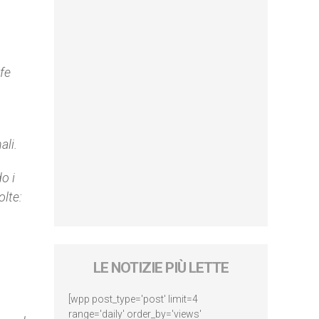
fe
ali.
o i
olte:
LE NOTIZIE PIÙ LETTE
[wpp post_type='post' limit=4
range='daily' order_by='views'