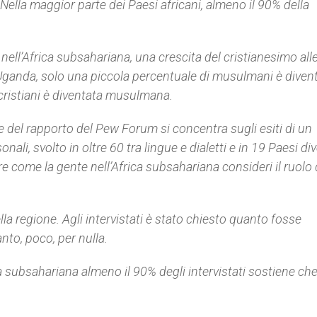
 Nella maggior parte dei Paesi africani, almeno il 90% della
 nell’Africa subsahariana, una crescita del cristianesimo al
l’Uganda, solo una piccola percentuale di musulmani è diven
 cristiani è diventata musulmana.
te del rapporto del
Pew Forum
si concentra sugli esiti di un
li, svolto in oltre 60 tra lingue e dialetti e in 19 Paesi div
are come la gente nell’Africa subsahariana consideri il ruolo 
la regione. Agli intervistati è stato chiesto quanto fosse
anto, poco, per nulla.
ca subsahariana almeno il 90% degli intervistati sostiene che