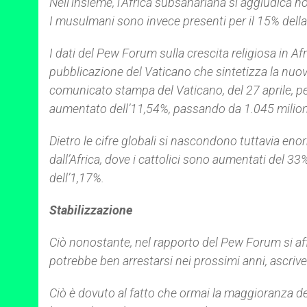
Nell’insieme, l’Africa subsahariana si aggiudica 
I musulmani sono invece presenti per il 15% dell
I dati del
Pew Forum
sulla crescita religiosa in A
pubblicazione del Vaticano che sintetizza la nuova
comunicato stampa del Vaticano, del 27 aprile, pe
aumentato dell’11,54%, passando da 1.045 milioni
Dietro le cifre globali si nascondono tuttavia eno
dall’Africa, dove i cattolici sono aumentati del 3
dell’1,17%.
Stabilizzazione
Ciò nonostante, nel rapporto del
Pew Forum
si af
potrebbe ben arrestarsi nei prossimi anni, ascriv
Ciò è dovuto al fatto che ormai la maggioranza del