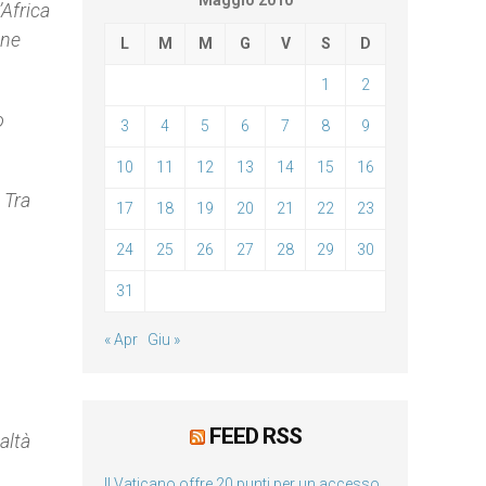
Maggio 2010
’Africa
one
L
M
M
G
V
S
D
1
2
o
3
4
5
6
7
8
9
10
11
12
13
14
15
16
 Tra
17
18
19
20
21
22
23
24
25
26
27
28
29
30
31
« Apr
Giu »
FEED RSS
altà
Il Vaticano offre 20 punti per un accesso