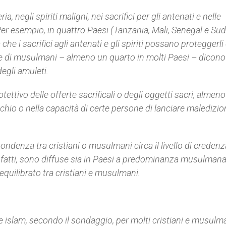
, negli spiriti maligni, nei sacrifici per gli antenati e nelle
. Per esempio, in quattro Paesi (Tanzania, Mali, Senegal e Sud
 che i sacrifici agli antenati e gli spiriti possano proteggerli
 che di musulmani – almeno un quarto in molti Paesi – dicono
degli amuleti.
tettivo delle offerte sacrificali o degli oggetti sacri, almen
hio o nella capacità di certe persone di lanciare maledizio
ndenza tra cristiani o musulmani circa il livello di credenz
i, infatti, sono diffuse sia in Paesi a predominanza musulmana
quilibrato tra cristiani e musulmani.
e islam, secondo il sondaggio, per molti cristiani e musulm