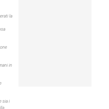
rati la
cosa
ione
mani in
e
 sia i
lla