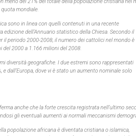
non meno del 21% del totale della popolazione cristiana nel
a quota mondiale.
frica sono in linea con quelli contenuti in una recente
 edizione dell’Annuario statistico della Chiesa. Secondo il
r il periodo 2000-2008, il numero dei cattolici nel mondo è
 del 2000 a 1.166 milioni del 2008.
rmi diversità geografiche. I due estremi sono rappresentati
3%, e dall’Europa, dove vi è stato un aumento nominale solo
ferma anche che la forte crescita registrata nell’ultimo sec
endosi gli eventuali aumenti ai normali meccanismi demogra
la popolazione africana è diventata cristiana o islamica,