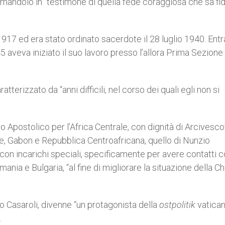
formandolo in “testimone di quella fede coraggiosa che sa fid
917 ed era stato ordinato sacerdote il 28 luglio 1940. Entr
 aveva iniziato il suo lavoro presso l’allora Prima Sezione 
tterizzato da “anni difficili, nel corso dei quali egli non si
o Apostolico per l’Africa Centrale, con dignità di Arcivesc
le, Gabon e Repubblica Centroafricana, quello di Nunzio
con incarichi speciali, specificamente per avere contatti c
nia e Bulgaria, “al fine di migliorare la situazione della C
no Casaroli, divenne “un protagonista della
ostpolitik
vatican
.