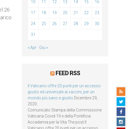
10
11
12
13
14
15
16
el 26
17
18
19
20
21
22
23
carico
24
25
26
27
28
29
30
31
« Apr
Giu »
FEED RSS
Il Vaticano offre 20 punti per un accesso
giusto ed universale ai vaccini, per un
mondo più sano e giusto
Dicembre 29,
2020
Comunicato Stampa della Commissione
Vaticana Covid-19 e della Pontificia
Accademia per la Vita The post Il
Vaticano offre 20 punti per un accesso