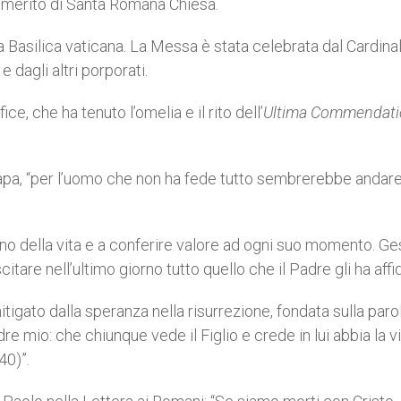
 emerito di Santa Romana Chiesa.
ella Basilica vaticana. La Messa è stata celebrata dal Cardina
 dagli altri porporati.
ce, che ha tenuto l’omelia e il rito dell’
Ultima Commendati
 Papa, “per l’uomo che non ha fede tutto sembrerebbe andar
ammino della vita e a conferire valore ad ogni suo momento. G
citare nell’ultimo giorno tutto quello che il Padre gli ha affi
itigato dalla speranza nella risurrezione, fondata sulla paro
dre mio: che chiunque vede il Figlio e crede in lui abbia la v
40)”.