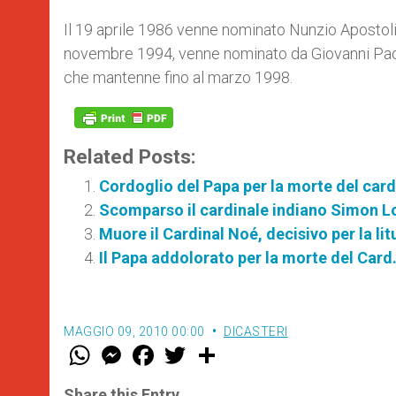
Il 19 aprile 1986 venne nominato Nunzio Apostolic
novembre 1994, venne nominato da Giovanni Paolo
che mantenne fino al marzo 1998.
Related Posts:
Cordoglio del Papa per la morte del car
Scomparso il cardinale indiano Simon 
Muore il Cardinal Noé, decisivo per la lit
Il Papa addolorato per la morte del Card
MAGGIO 09, 2010 00:00
DICASTERI
W
M
F
T
S
h
e
a
w
h
a
s
c
i
a
t
s
e
t
r
Share this Entry