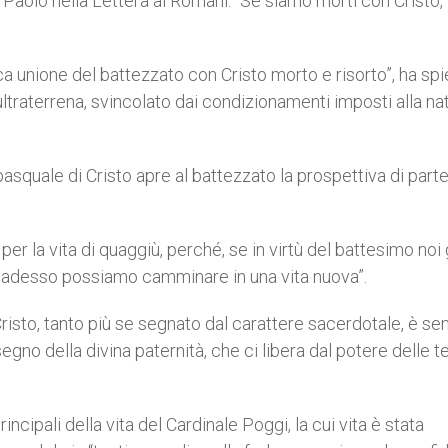
o Paolo nella Lettera ai Romani: “Se siamo morti con Cristo,
ca unione del battezzato con Cristo morto e risorto”, ha spi
 ultraterrena, svincolato dai condizionamenti imposti alla na
pasquale di Cristo apre al battezzato la prospettiva di part
er la vita di quaggiù, perché, se in virtù del battesimo noi 
già adesso possiamo camminare in una vita nuova”.
 Cristo, tanto più se segnato dal carattere sacerdotale, è s
egno della divina paternità, che ci libera dal potere delle 
ncipali della vita del Cardinale Poggi, la cui vita è stata