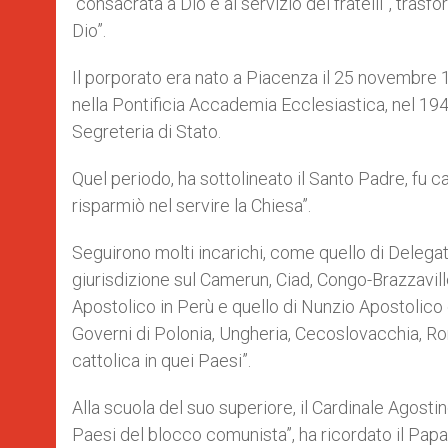
“consacrata a Dio e al servizio dei fratelli”, tras
Dio”.
Il porporato era nato a Piacenza il 25 novembre 1
nella Pontificia Accademia Ecclesiastica, nel 1945
Segreteria di Stato.
Quel periodo, ha sottolineato il Santo Padre, fu cara
risparmiò nel servire la Chiesa”.
Seguirono molti incarichi, come quello di Delegat
giurisdizione sul Camerun, Ciad, Congo-Brazzavil
Apostolico in Perù e quello di Nunzio Apostolico 
Governi di Polonia, Ungheria, Cecoslovacchia, Roma
cattolica in quei Paesi”.
Alla scuola del suo superiore, il Cardinale Agosti
Paesi del blocco comunista”, ha ricordato il Papa