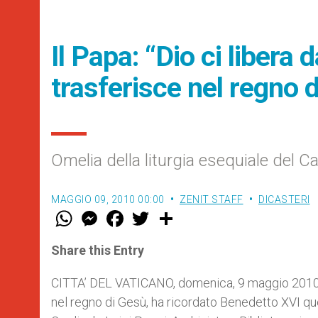
Il Papa: “Dio ci libera 
trasferisce nel regno d
Omelia della liturgia esequiale del C
MAGGIO 09, 2010 00:00
ZENIT STAFF
DICASTERI
W
M
F
T
S
h
e
a
w
h
a
s
c
i
a
t
s
e
t
r
Share this Entry
s
e
b
t
e
A
n
o
e
p
g
o
r
CITTA’ DEL VATICANO, domenica, 9 maggio 2010 (ZE
p
e
k
nel regno di Gesù, ha ricordato Benedetto XVI qu
r