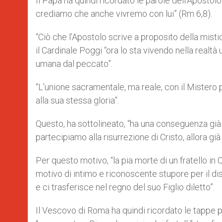
Il Papa ha quindi ricordato le parole dell’Apostol
crediamo che anche vivremo con lui” (Rm 6,8).
“Ciò che l’Apostolo scrive a proposito della misti
il Cardinale Poggi “ora lo sta vivendo nella realtà
umana dal peccato”.
“L’unione sacramentale, ma reale, con il Mistero 
alla sua stessa gloria”.
Questo, ha sottolineato, “ha una conseguenza già p
partecipiamo alla risurrezione di Cristo, allora 
Per questo motivo, “la pia morte di un fratello in
motivo di intimo e riconoscente stupore per il dis
e ci trasferisce nel regno del suo Figlio diletto”.
Il Vescovo di Roma ha quindi ricordato le tappe pri