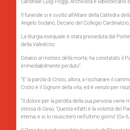
Cardinale Luigi Poggi, Archivista e Bibliotecario
Il funerale si è svolto all’Altare della Cattedra d
Angelo Sodano, Decano del Collegio Cardinalizio, e
La liturgia esequiale è stata presieduta dal Pontefi
della
Valedictio
.
Dinanzi al mistero della morte, ha constatato il
irrimediabilmente perduto”.
“E’ la parola di Cristo, allora, a rischiarare il c
Cristo è il Signore della vita, ed è venuto per risus
“Il dolore per la perdita della sua persona viene m
stessa di Gesù: ‘Questa infatti è la volontà del Pa
eterna; e io lo risusciterò nell’ultimo giorno’ (Gv 6,