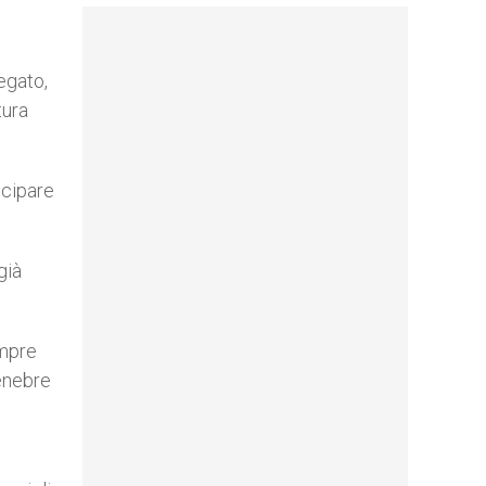
egato,
tura
ecipare
già
empre
tenebre