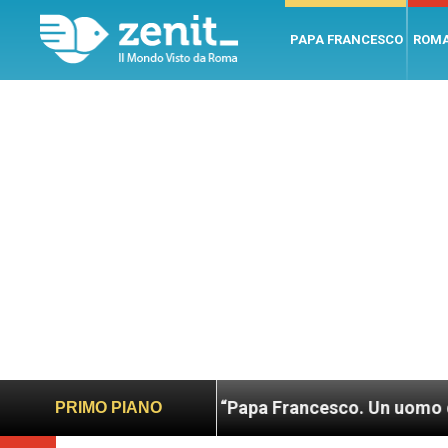
PAPA FRANCESCO
ROM
to
LEV: “Papa Francesco. Un uomo di parola”, d
PRIMO PIANO