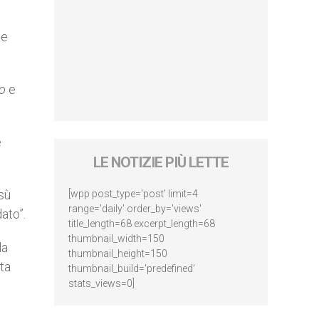
le
o
e
e
LE NOTIZIE PIÙ LETTE
esù
[wpp post_type='post' limit=4
range='daily' order_by='views'
dato”.
title_length=68 excerpt_length=68
thumbnail_width=150
la
thumbnail_height=150
ita
thumbnail_build='predefined'
stats_views=0]