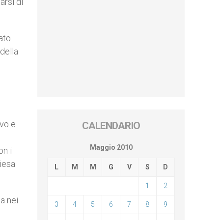
arsi di
ato
della
ovo e
CALENDARIO
Maggio 2010
on i
hiesa
L
M
M
G
V
S
D
1
2
a nei
3
4
5
6
7
8
9