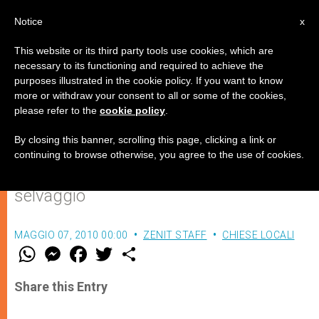
IT
Notice
x
This website or its third party tools use cookies, which are
necessary to its functioning and required to achieve the
purposes illustrated in the cookie policy. If you want to know
Una prospettiva educativa e
more or withdraw your consent to all or some of the cookies,
please refer to the
cookie policy
.
teologica al consumo
By closing this banner, scrolling this page, clicking a link or
continuing to browse otherwise, you agree to the use of cookies.
In un convegno, le ragioni dell’acquisto
selvaggio
MAGGIO 07, 2010 00:00
ZENIT STAFF
CHIESE LOCALI
W
M
F
T
S
h
e
a
w
h
a
s
c
i
a
t
s
e
t
r
Share this Entry
s
e
b
t
e
A
n
o
e
p
g
o
r