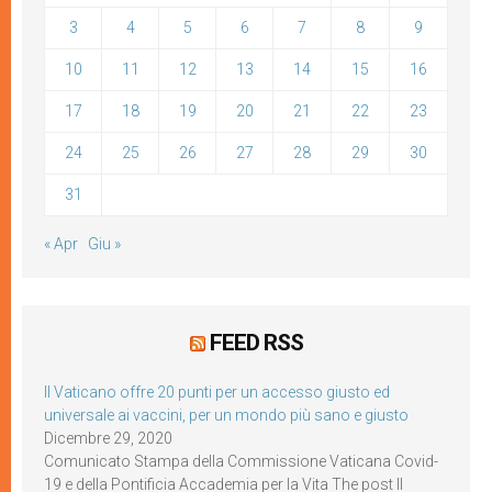
3
4
5
6
7
8
9
10
11
12
13
14
15
16
17
18
19
20
21
22
23
24
25
26
27
28
29
30
31
« Apr
Giu »
FEED RSS
Il Vaticano offre 20 punti per un accesso giusto ed
universale ai vaccini, per un mondo più sano e giusto
Dicembre 29, 2020
Comunicato Stampa della Commissione Vaticana Covid-
19 e della Pontificia Accademia per la Vita The post Il