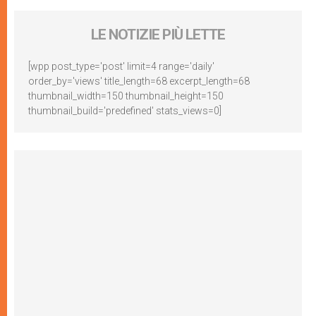
LE NOTIZIE PIÙ LETTE
[wpp post_type='post' limit=4 range='daily'
order_by='views' title_length=68 excerpt_length=68
thumbnail_width=150 thumbnail_height=150
thumbnail_build='predefined' stats_views=0]