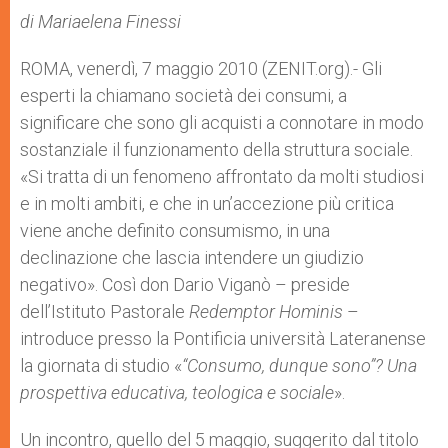
p
e
k
di Mariaelena Finessi
r
ROMA, venerdì, 7 maggio 2010 (ZENIT.org).- Gli
esperti la chiamano società dei consumi, a
significare che sono gli acquisti a connotare in modo
sostanziale il funzionamento della struttura sociale.
«Si tratta di un fenomeno affrontato da molti studiosi
e in molti ambiti, e che in un’accezione più critica
viene anche definito consumismo, in una
declinazione che lascia intendere un giudizio
negativo». Così don Dario Viganò – preside
dell’Istituto Pastorale
Redemptor Hominis
–
introduce presso la Pontificia università Lateranense
la giornata di studio «
“Consumo, dunque sono”? Una
prospettiva educativa, teologica e sociale
».
Un incontro, quello del 5 maggio, suggerito dal titolo