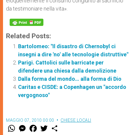
eloquentemente il consumo congiunto al sacrificio
da testimoniare nella vita».
Related Posts:
Bartolomeo: "Il disastro di Chernobyl ci
insegni a dire 'no' alle tecnologie distruttive"
Parigi. Cattolici sulle barricate per
difendere una chiesa dalla demolizione
Dalla forma del mondo… alla forma di Dio
Caritas e CISDE: a Copenhagen un "accordo
vergognoso"
MAGGIO 07, 2010 00:00
CHIESE LOCALI
W
M
F
T
S
h
e
a
w
h