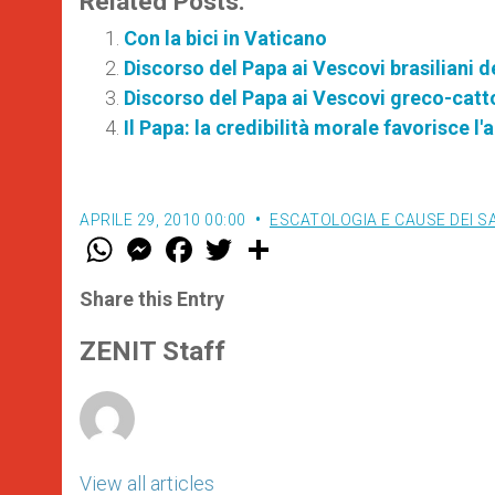
Related Posts:
Con la bici in Vaticano
Discorso del Papa ai Vescovi brasiliani de
Discorso del Papa ai Vescovi greco-catto
Il Papa: la credibilità morale favorisce 
APRILE 29, 2010 00:00
ESCATOLOGIA E CAUSE DEI S
W
M
F
T
S
h
e
a
w
h
a
s
c
i
a
t
s
e
t
r
Share this Entry
s
e
b
t
e
A
n
o
e
p
g
o
r
ZENIT Staff
p
e
k
r
View all articles