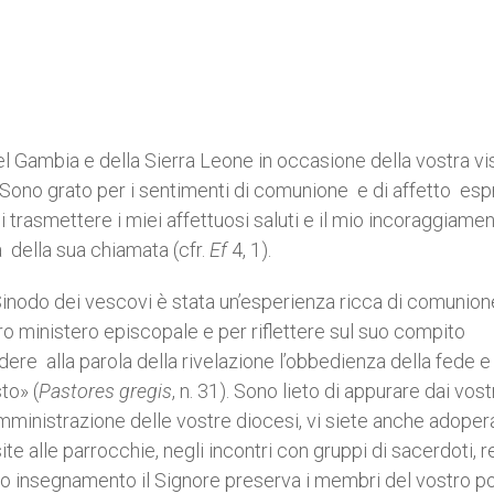
del Gambia e della Sierra Leone in occasione della vostra vi
 Sono grato per i sentimenti di comunione e di affetto esp
rasmettere i miei affettuosi saluti e il mio incoraggiamen
 della sua chiamata (cfr.
Ef
4, 1).
inodo dei vescovi è stata un’esperienza ricca di comunion
ro ministero episcopale e per riflettere sul suo compito
ndere alla parola della rivelazione l’obbedienza della fede e
to» (
Pastores gregis
, n. 31). Sono lieto di appurare dai vost
mministrazione delle vostre diocesi, vi siete anche adopera
te alle parrocchie, negli incontri con gruppi di sacerdoti, re
ostro insegnamento il Signore preserva i membri del vostro p