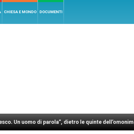
A
CHIESA E MONDO
DOCUMENTI
mo di parola”, dietro le quinte dell’omonimo film di