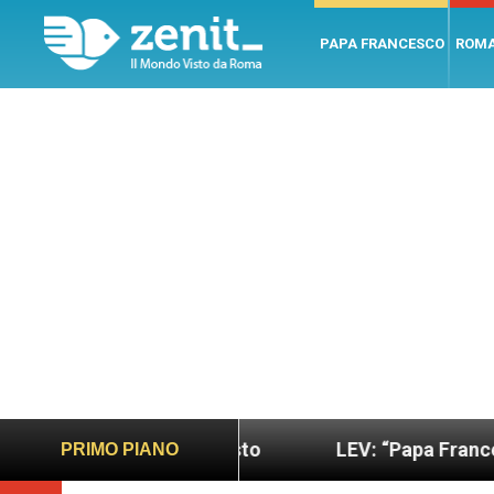
PAPA FRANCESCO
ROM
o più sano e giusto
LEV: “Papa Francesco. Un uo
PRIMO PIANO