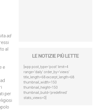
sita
ad
ressi
to al
LE NOTIZIE PIÙ LETTE
e e
[wpp post_type='post' limit=4
range='daily' order_by='views'
title_length=68 excerpt_length=68
 ad
thumbnail_width=150
ri
thumbnail_height=150
thumbnail_build='predefined'
ti per
stats_views=0]
ligiosi
opolo