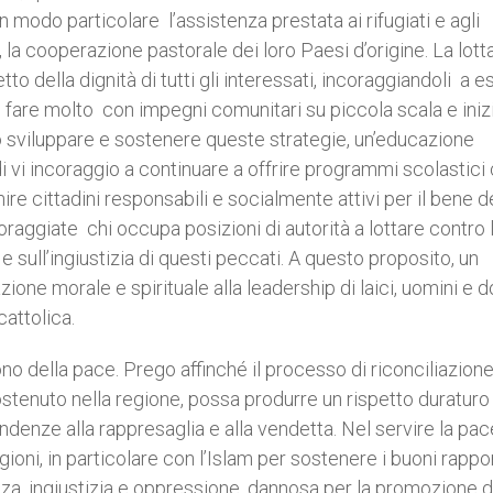
in modo particolare l’assistenza prestata ai rifugiati e agli
 la cooperazione pastorale dei loro Paesi d’origine. La lott
o della dignità di tutti gli interessati, incoraggiandoli a e
uò fare molto con impegni comunitari su piccola scala e iniz
lo sviluppare e sostenere queste strategie, un’educazione
i vi incoraggio a continuare a offrire programmi scolastici
re cittadini responsabili e socialmente attivi per il bene d
aggiate chi occupa posizioni di autorità a lottare contro 
e sull’ingiustizia di questi peccati. A questo proposito, un
one morale e spirituale alla leadership di laici, uomini e d
cattolica.
no della pace. Prego affinché il processo di riconciliazione
ostenuto nella regione, possa produrre un rispetto duraturo
 tendenze alla rappresaglia e alla vendetta. Nel servire la pac
ioni, in particolare con l’Islam per sostenere i buoni rappor
anza, ingiustizia e oppressione, dannosa per la promozione d