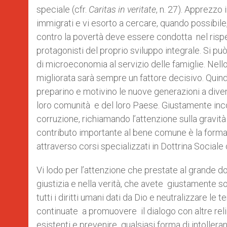
speciale (cfr.
Caritas in veritate
, n. 27). Apprezzo 
immigrati e vi esorto a cercare, quando possibile,
contro la povertà deve essere condotta nel rispett
protagonisti del proprio sviluppo integrale. Si p
di microeconomia al servizio delle famiglie. Nel
migliorata sarà sempre un fattore decisivo. Quind
preparino e motivino le nuove generazioni a diveni
loro comunità e del loro Paese. Giustamente incor
corruzione, richiamando l’attenzione sulla gravità 
contributo importante al bene comune è la formazi
attraverso corsi specializzati in Dottrina Sociale 
Vi lodo per l’attenzione che prestate al grande do
giustizia e nella verità, che avete giustamente s
tutti i diritti umani dati da Dio e neutralizzare le
continuate a promuovere il dialogo con altre relig
esistenti e prevenire qualsiasi forma di intoller