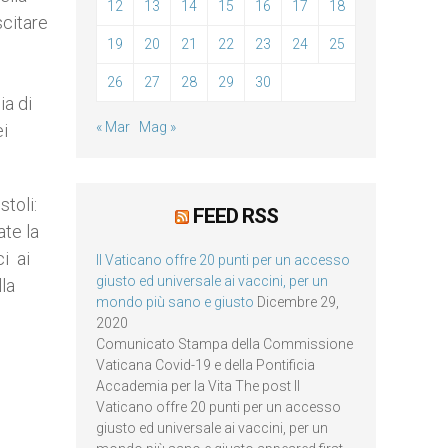
12
13
14
15
16
17
18
scitare
19
20
21
22
23
24
25
26
27
28
29
30
ia di
« Mar
Mag »
ei
stoli:
FEED RSS
ate la
ci ai
Il Vaticano offre 20 punti per un accesso
giusto ed universale ai vaccini, per un
lla
mondo più sano e giusto
Dicembre 29,
2020
Comunicato Stampa della Commissione
Vaticana Covid-19 e della Pontificia
Accademia per la Vita The post Il
Vaticano offre 20 punti per un accesso
giusto ed universale ai vaccini, per un