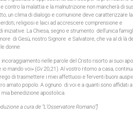
a e contro la malattia e la malnutrizione non mancherà di su
to, un clima di dialogo e comunione deve caratterizzare la
cerdoti, religiosi e laici ad accrescere comprensione e
 iniziative. La Chiesa, segno e strumento dell’unica famigl
ore di Gesù, nostro Signore e Salvatore, che va al di là d
 le donne.
 incoraggiamento nelle parole del Cristo risorto ai suoi apo
 io mando voi» (
Gv
20,21). Al vostro ritorno a casa, continu
rego di trasmettere i miei affettuosi e ferventi buoni auspi
vostro amato popolo. A ognuno di voi e a quanti sono affidati a
 la mia benedizione apostolica.
raduzione a cura de “L’Osservatore Romano”]