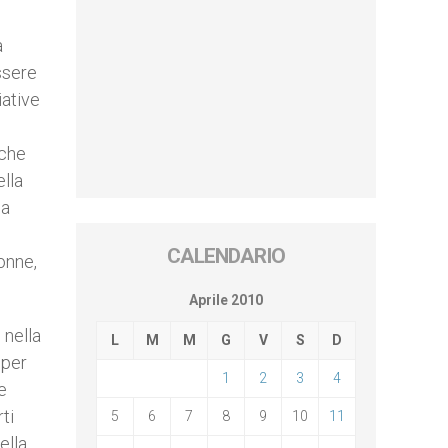
a
ssere
iative
 che
ella
la
CALENDARIO
onne,
Aprile 2010
 nella
L
M
M
G
V
S
D
 per
1
2
3
4
e
ti
5
6
7
8
9
10
11
ella