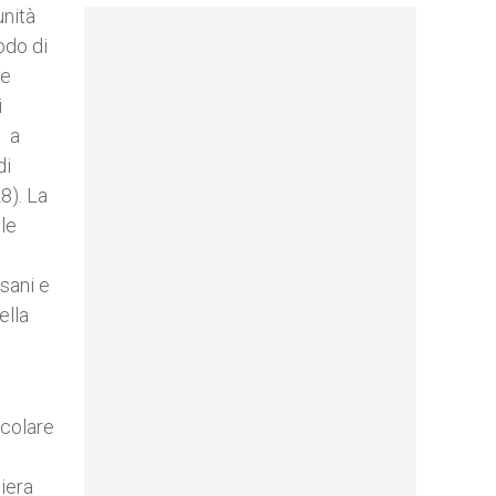
unità
odo di
te
i
e a
di
28). La
le
 sani e
ella
icolare
niera