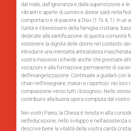
dal male, dall’ignoranza e dalla superstizione e l
vibranti e aperte di uomini e donne saldi nella fede
comportarsi e di piacere a Dio» (1
Ts
4, 1). In un
l’unità e il benessere della famiglia cristiana ba
dedicate alla santificazione di questa comunità 
sostenere la dignità delle donne nel contesto dei d
introdurre una mentalità antinatalista mascherata
vostra missione richiede anche che prestiate att
vocazioni e alla formazione permanente di sacerdo
dell’evangelizzazione. Continuate a guidarli con l
chiari nell’insegnare, maturi e rispettosi nei loro ra
compassione verso tutti i bisognosi. Nello stesso 
contribuire alla buona opera compiuta dal vostro cl
Nei vostri Paesi, la Chiesa è tenuta in alta consi
nell’educazione, nello sviluppo e nell’assistenza s
descrive bene la vitalità della vostra carità cristi