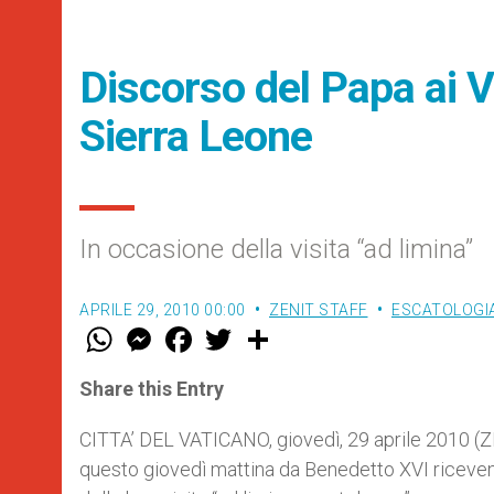
Discorso del Papa ai V
Sierra Leone
In occasione della visita “ad limina”
APRILE 29, 2010 00:00
ZENIT STAFF
ESCATOLOGIA
W
M
F
T
S
h
e
a
w
h
a
s
c
i
a
t
s
e
t
r
Share this Entry
s
e
b
t
e
A
n
o
e
p
g
o
r
CITTA’ DEL VATICANO, giovedì, 29 aprile 2010 (ZE
p
e
k
questo giovedì mattina da Benedetto XVI riceven
r