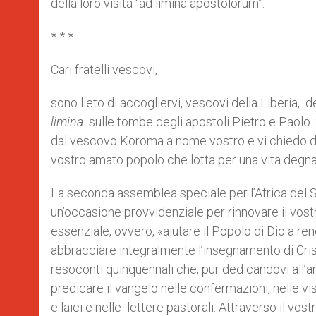
della loro visita “ad limina apostolorum”.
* * *
Cari fratelli vescovi,
sono lieto di accogliervi, vescovi della Liberia, 
limina
sulle tombe degli apostoli Pietro e Paolo.
dal vescovo Koroma a nome vostro e vi chiedo di t
vostro amato popolo che lotta per una vita degna
La seconda assemblea speciale per l’Africa del S
un’occasione provvidenziale per rinnovare il vost
essenziale, ovvero, «aiutare il Popolo di Dio a re
abbracciare integralmente l’insegnamento di Cris
resoconti quinquennali che, pur dedicandovi all’a
predicare il vangelo nelle confermazioni, nelle visi
e laici e nelle lettere pastorali. Attraverso il v