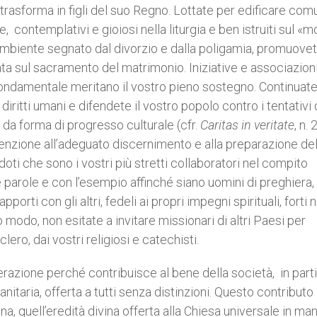
e trasforma in figli del suo Regno. Lottate per edificare com
, contemplativi e gioiosi nella liturgia e ben istruiti sul «m
 ambiente segnato dal divorzio e dalla poligamia, promuove
sata sul sacramento del matrimonio. Iniziative e associazion
fondamentale meritano il vostro pieno sostegno. Continuat
iritti umani e difendete il vostro popolo contro i tentativi 
 da forma di progresso culturale (cfr.
Caritas in veritate
, n. 
enzione all’adeguato discernimento e alla preparazione del
ti che sono i vostri più stretti collaboratori nel compito
e parole e con l’esempio affinché siano uomini di preghiera,
pporti con gli altri, fedeli ai propri impegni spirituali, forti n
modo, non esitate a invitare missionari di altri Paesi per
ero, dai vostri religiosi e catechisti.
derazione perché contribuisce al bene della società, in part
anitaria, offerta a tutti senza distinzioni. Questo contributo
ana, quell’eredità divina offerta alla Chiesa universale in ma