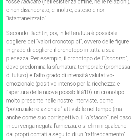
fosse
radicato
(nell’esistenza offline, nelle relazioni),
e non disancorato, e, inoltre, esteso e non
“istantaneizzato”.
Secondo Bachtin, poi, in letteratuta è possibile
cogliere dei “valori cronotopici”, ovvero delle figure
in grado di cogliere il cronotopo in tutta a sua
pienezza. Per esempio, il cronotopo dell’”
incontro
”,
dove predomina la sfumatura temporale (promessa
di futuro) e l’alto grado di intensità valutativo-
emozionale (positivo-intenso per la ricchezza e
l’apertura delle nuove possibilità10): un cronotipo
molto presente nelle nostre interviste, come
“potenziale relazionale” attivabile nel tempo (ma
anche come suo corrispettivo, il “
distacco
”, nel caso
in cui venga negata l’amicizia, o si elimini qualcuno
dai propri contati a seguito di un “raffreddamento”