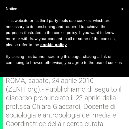
IT
Notice
x
This website or its third party tools use cookies, which are
necessary to its functioning and required to achieve the
purposes illustrated in the cookie policy. If you want to know
Relazioni comunicative e
more or withdraw your consent to all or some of the cookies,
please refer to the
cookie policy
.
affettive dei giovani nello
scenario digitale
By closing this banner, scrolling this page, clicking a link or
continuing to browse otherwise, you agree to the use of cookies.
ROMA, sabato, 24 aprile 2010
(ZENIT.org).- Pubblichiamo di seguito il
discorso pronunciato il 23 aprile dalla
prof.ssa Chiara Giaccardi, Docente di
sociologia e antropologia dei media e
Coordinatrice della ricerca curata