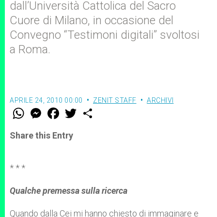
dall’Università Cattolica del Sacro
Cuore di Milano, in occasione del
Convegno “Testimoni digitali” svoltosi
a Roma.
APRILE 24, 2010 00:00
ZENIT STAFF
ARCHIVI
W
M
F
T
S
h
e
a
w
h
a
s
c
i
a
t
s
e
t
r
Share this Entry
s
e
b
t
e
A
n
o
e
p
g
o
r
p
e
k
* * *
r
Qualche premessa sulla ricerca
Quando dalla Cei mi hanno chiesto di immaginare e