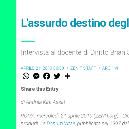
L'assurdo destino degl
Intervista al docente di Diritto Brian
APRILE 21, 2010 00:00
ZENIT STAFF
ARCHIVI
W
M
F
T
S
h
e
a
w
h
a
s
c
i
a
t
s
e
t
r
Share this Entry
s
e
b
t
e
A
n
o
e
p
g
o
r
di Andrea Kirk Assaf
p
e
k
r
ROMA, mercoledì, 21 aprile 2010 (ZENIT.org).- Giova
produrli. La
Donum Vitae
, pubblicata nel 1997 dal