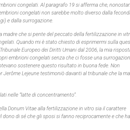
 embrioni congelati. Al paragrafo 19 si afferma che, nonostan
gli embrioni congelati non sarebbe molto diverso dalla fecon
gi) e dalla surrogazione.
a madre che si pente del peccato della fertilizzazione in vit
ongelati. Quando mi è stato chiesto di esprimermi sulla que
 Tribunale Europeo dei Diritti Umani dal 2006, la mia rispost
ropri embrioni congelati senza che ci fosse una surrogazion
otevano sostenere questo risultato in buona fede. Non
or Jerôme Lejeune testimoniò davanti al tribunale che la m
elati nelle “latte di concentramento”.
lla Donum Vitae alla fertilizzazione in vitro sia il carattere
 il dono di sé che gli sposi si fanno reciprocamente e che ha