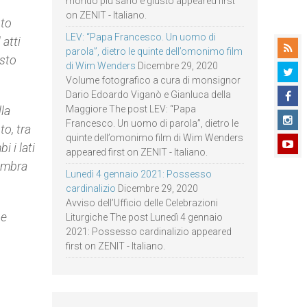
mondo più sano e giusto appeared first
on ZENIT - Italiano.
nto
LEV: “Papa Francesco. Un uomo di
atti
parola”, dietro le quinte dell’omonimo film
esto
di Wim Wenders
Dicembre 29, 2020
Volume fotografico a cura di monsignor
Dario Edoardo Viganò e Gianluca della
lla
Maggiore The post LEV: “Papa
Francesco. Un uomo di parola”, dietro le
o, tra
quinte dell’omonimo film di Wim Wenders
 i lati
appeared first on ZENIT - Italiano.
sembra
Lunedì 4 gennaio 2021: Possesso
cardinalizio
Dicembre 29, 2020
Avviso dell’Ufficio delle Celebrazioni
be
Liturgiche The post Lunedì 4 gennaio
2021: Possesso cardinalizio appeared
first on ZENIT - Italiano.