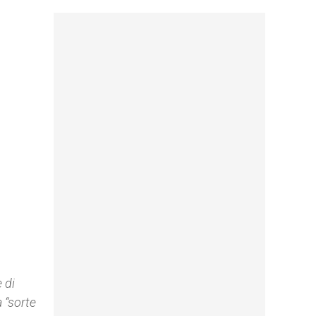
 di
 “sorte