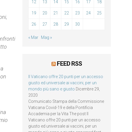
12
13
14
15
16
17
18
19
20
21
22
23
24
25
oni,
26
27
28
29
30
« Mar
Mag »
onfronti
atto
FEED RSS
na
uon
Il Vaticano offre 20 punti per un accesso
giusto ed universale ai vaccini, per un
mondo più sano e giusto
Dicembre 29,
2020
Comunicato Stampa della Commissione
Vaticana Covid-19 e della Pontificia
ina
Accademia per la Vita The post Il
 mio
Vaticano offre 20 punti per un accesso
giusto ed universale ai vaccini, per un