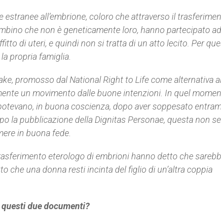
 estranee all’embrione, coloro che attraverso il trasferime
ambino che non è geneticamente loro, hanno partecipato ad 
fitto di uteri, e quindi non si tratta di un atto lecito. Per qu
a propria famiglia.
ake
, promosso dal
National Right to Life
come alternativa a
ramente un movimento dalle buone intenzioni. In quel moment
i potevano, in buona coscienza, dopo aver soppesato entrambi
opo la pubblicazione della Dignitas Personae, questa non 
mere in buona fede.
 trasferimento eterologo di embrioni hanno detto che sareb
to che una donna resti incinta del figlio di un’altra coppia
n questi due documenti?