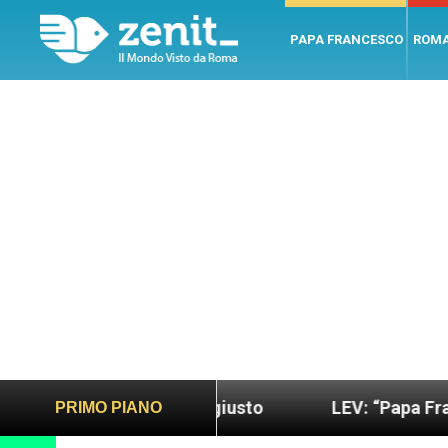
PAPA FRANCESCO
ROM
o più sano e giusto
LEV: “Papa Francesco. Un uo
PRIMO PIANO