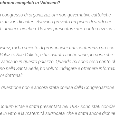
embrioni congelati in Vaticano?
n congresso di organizzazioni non governative cattoliche
 e da vari dicasteri. Avevano previsto un piano di studi che
ti umani e bioetica. Dovevo presentare due conferenze sui d
varez, mi ha chiesto di pronunciare una conferenza presso 
a Palazzo San Calisto, e ha invitato anche varie persone che
el Vaticano in questo palazzo. Quando mi sono reso conto c
ano nella Santa Sede, ho voluto indagare e ottenere informa
i dottrinali.
 la questione non è ancora stata chiusa dalla Congregazione 
Donum Vitae è stata presentata nel 1987 sono stati condann
 in vitro e la maternità surrogata, che è stata anche dichia