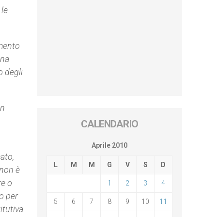
 le
imento
una
 degli
en
CALENDARIO
Aprile 2010
ato,
L
M
M
G
V
S
D
 non è
re o
1
2
3
4
o per
5
6
7
8
9
10
11
itutiva