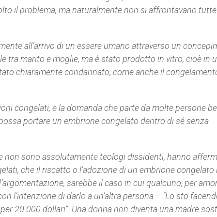
olto il problema, ma naturalmente non si affrontavano tutte
lmente all’arrivo di un essere umano attraverso un concep
e tra marito e moglie, ma è stato prodotto in vitro, cioè in 
è stato chiaramente condannato, come anche il congelamento
ioni congelati, e la domanda che parte da molte persone b
 possa portare un embrione congelato dentro di sé senza
 che non sono assolutamente teologi dissidenti, hanno afferm
elati, che il riscatto o l’adozione di un embrione congelato
l’argomentazione, sarebbe il caso in cui qualcuno, per amo
on l’intenzione di darlo a un’altra persona – “Lo sto facend
cio per 20.000 dollari”. Una donna non diventa una madre sost