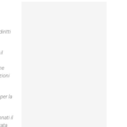
iritti
il
he
zioni
per la
ati il
rata