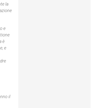
te la
dazione
ro e
stione
a è
e, e
adre
nno il