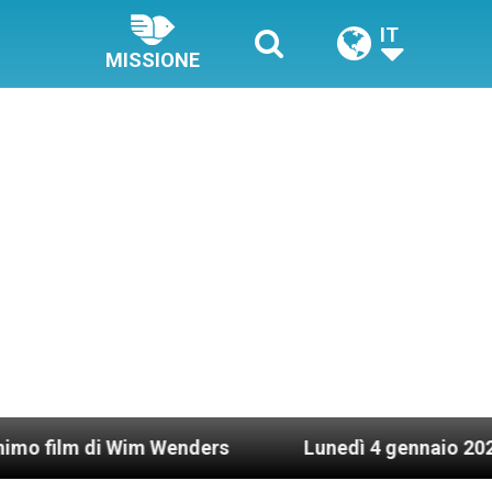
IT
MISSIONE
 Wim Wenders
Lunedì 4 gennaio 2021: Possesso c