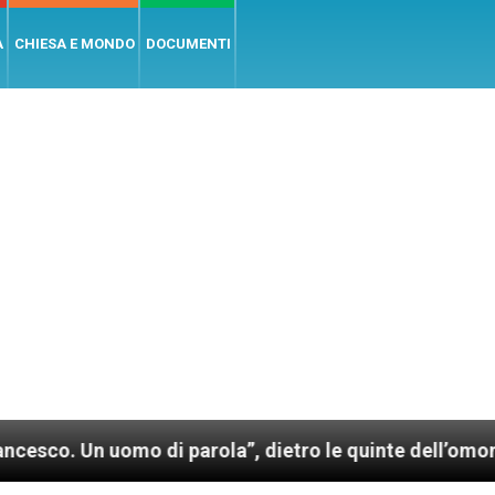
A
CHIESA E MONDO
DOCUMENTI
mo di parola”, dietro le quinte dell’omonimo film di