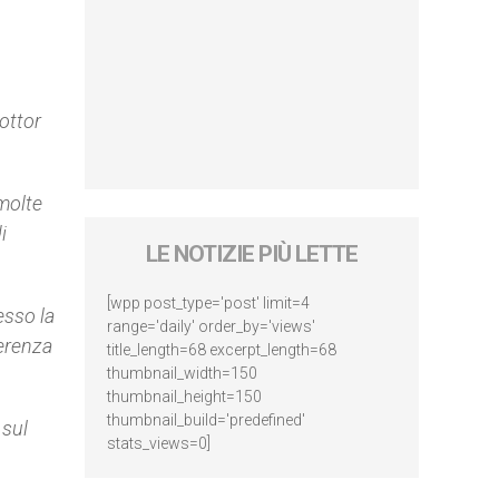
dottor
 molte
i
LE NOTIZIE PIÙ LETTE
[wpp post_type='post' limit=4
esso la
range='daily' order_by='views'
ferenza
title_length=68 excerpt_length=68
thumbnail_width=150
thumbnail_height=150
thumbnail_build='predefined'
 sul
stats_views=0]