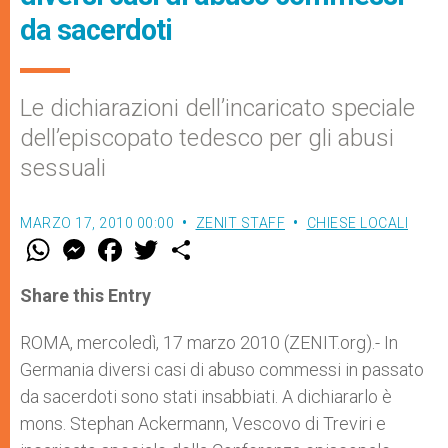
da sacerdoti
Le dichiarazioni dell’incaricato speciale
dell’episcopato tedesco per gli abusi
sessuali
MARZO 17, 2010 00:00
ZENIT STAFF
CHIESE LOCALI
W
M
F
T
S
h
e
a
w
h
a
s
c
i
a
t
s
e
t
r
Share this Entry
s
e
b
t
e
A
n
o
e
p
g
o
r
ROMA, mercoledì, 17 marzo 2010 (ZENIT.org).- In
p
e
k
Germania diversi casi di abuso commessi in passato
r
da sacerdoti sono stati insabbiati. A dichiararlo è
mons. Stephan Ackermann, Vescovo di Treviri e