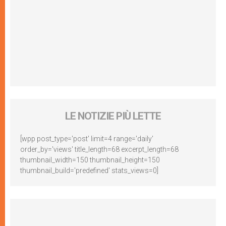
LE NOTIZIE PIÙ LETTE
[wpp post_type='post' limit=4 range='daily'
order_by='views' title_length=68 excerpt_length=68
thumbnail_width=150 thumbnail_height=150
thumbnail_build='predefined' stats_views=0]