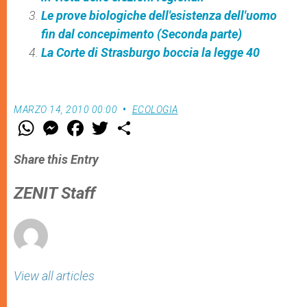
Le prove biologiche dell'esistenza dell'uomo
fin dal concepimento (Seconda parte)
La Corte di Strasburgo boccia la legge 40
MARZO 14, 2010 00:00
ECOLOGIA
W
M
F
T
S
h
e
a
w
h
a
s
c
i
a
t
s
e
t
r
Share this Entry
s
e
b
t
e
A
n
o
e
p
g
o
r
ZENIT Staff
p
e
k
r
View all articles