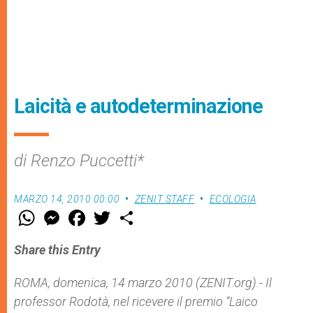
Laicità e autodeterminazione
di Renzo Puccetti*
MARZO 14, 2010 00:00
ZENIT STAFF
ECOLOGIA
W
M
F
T
S
h
e
a
w
h
a
s
c
i
a
t
s
e
t
r
Share this Entry
s
e
b
t
e
A
n
o
e
p
g
o
r
ROMA, domenica, 14 marzo 2010 (ZENIT.org).- Il
p
e
k
professor Rodotà, nel ricevere il premio “Laico
r