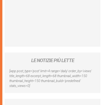
LE NOTIZIE PIÙ LETTE
[wpp post_type='post' limit=4 range='daily' order_by='views'
title_length=68 excerpt_length=68 thumbnail_width=150
thumbnail_height=150 thumbnail_build='predefined'
stats_views=0]