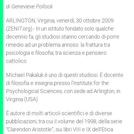
A
n
o
e
p
g
o
r
di Genevieve Pollock
p
e
k
r
ARLINGTON, Virginia, venerdì, 30 ottobre 2009
(ZENIT.org).- In un istituto fondato solo qualche
decennio fa, gli studiosi stanno cercando di porre
rimedio ad un problema annoso: la frattura tra
psicologia e filosofia; tra scienza e pensiero
cattolico.
Michael Pakaluk è uno di questi studiosi. È docente
di filosofia e insegna presso l’Institute for the
Psychological Sciences, con sede ad Arlington, in
Virginia (USA).
È autore di molti articoli scientifici e di diverse
pubblicazioni, tra cui il volume del 1998, della serie
“Clarendon Aristotle”, sui libri VIII e IX dell’Etica