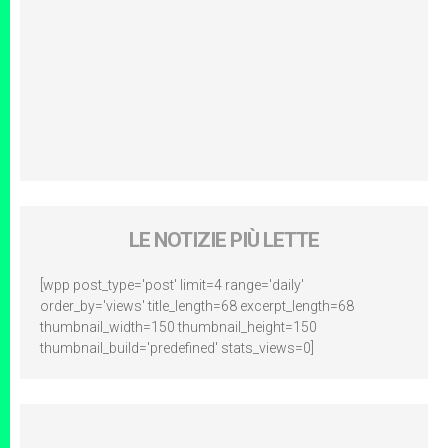
LE NOTIZIE PIÙ LETTE
[wpp post_type='post' limit=4 range='daily'
order_by='views' title_length=68 excerpt_length=68
thumbnail_width=150 thumbnail_height=150
thumbnail_build='predefined' stats_views=0]