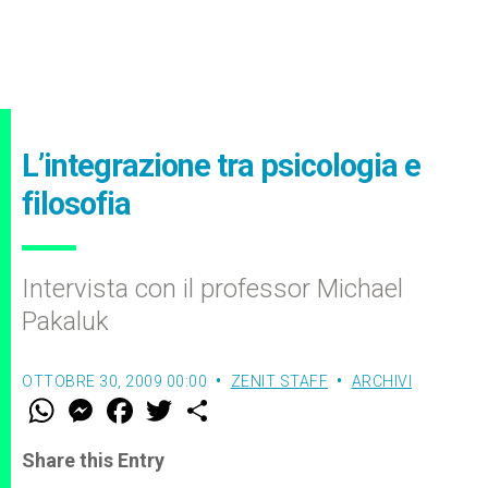
L’integrazione tra psicologia e
filosofia
Intervista con il professor Michael
Pakaluk
OTTOBRE 30, 2009 00:00
ZENIT STAFF
ARCHIVI
W
M
F
T
S
h
e
a
w
h
a
s
c
i
a
t
s
e
t
r
Share this Entry
s
e
b
t
e