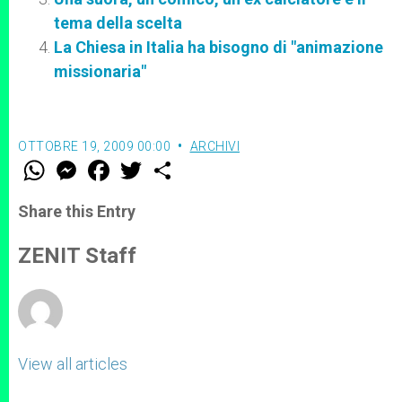
tema della scelta
La Chiesa in Italia ha bisogno di "animazione
missionaria"
OTTOBRE 19, 2009 00:00
ARCHIVI
W
M
F
T
S
h
e
a
w
h
a
s
c
i
a
t
s
e
t
r
Share this Entry
s
e
b
t
e
A
n
o
e
p
g
o
r
ZENIT Staff
p
e
k
r
View all articles