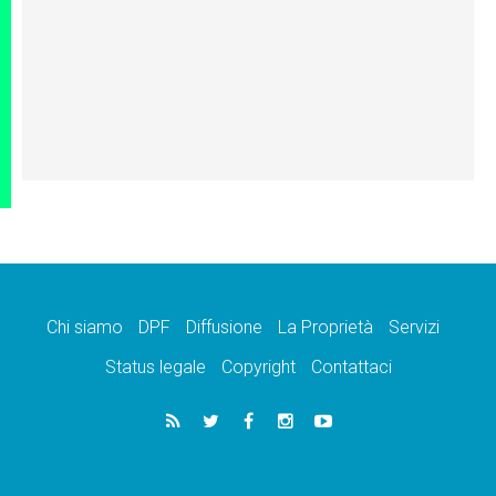
Chi siamo
DPF
Diffusione
La Proprietà
Servizi
Status legale
Copyright
Contattaci