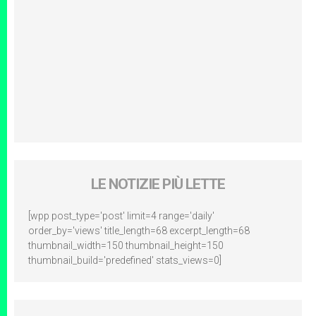
LE NOTIZIE PIÙ LETTE
[wpp post_type='post' limit=4 range='daily'
order_by='views' title_length=68 excerpt_length=68
thumbnail_width=150 thumbnail_height=150
thumbnail_build='predefined' stats_views=0]