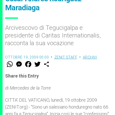
Maradiaga
Arcivescovo di Tegucigalpa e
presidente di Caritas Internationalis,
racconta la sua vocazione
OTTOBRE 19, 2009 00:00
ZENIT STAFF
ARCHIVI
W
M
F
T
S
h
e
a
w
h
a
s
c
i
a
t
s
e
t
r
Share this Entry
s
e
b
t
e
A
n
o
e
p
g
o
r
di Mercedes de la Torre
p
e
k
r
CITTA’ DEL VATICANO, lunedì, 19 ottobre 2009
(ZENIT.org).- “Sono un salesiano honduregno nato 66
anni fa a Tegucigalpa”. Inizia così le sue “confessioni”