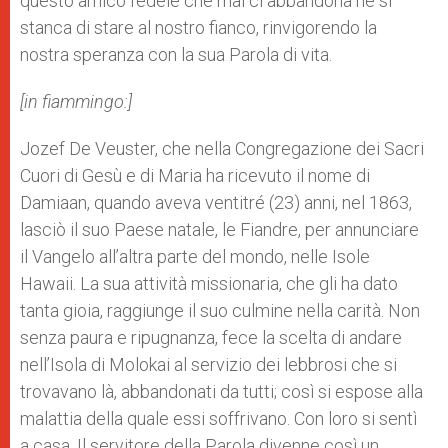
questo amico fedele che mai ci abbandona né si
stanca di stare al nostro fianco, rinvigorendo la
nostra speranza con la sua Parola di vita.
[in fiammingo:]
Jozef De Veuster, che nella Congregazione dei Sacri
Cuori di Gesù e di Maria ha ricevuto il nome di
Damiaan, quando aveva ventitré (23) anni, nel 1863,
lasciò il suo Paese natale, le Fiandre, per annunciare
il Vangelo all’altra parte del mondo, nelle Isole
Hawaii. La sua attività missionaria, che gli ha dato
tanta gioia, raggiunge il suo culmine nella carità. Non
senza paura e ripugnanza, fece la scelta di andare
nell’Isola di Molokai al servizio dei lebbrosi che si
trovavano là, abbandonati da tutti; così si espose alla
malattia della quale essi soffrivano. Con loro si sentì
a casa. Il servitore della Parola divenne così un