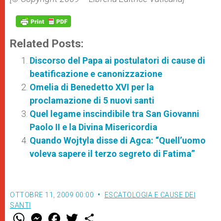
Related Posts:
Discorso del Papa ai postulatori di cause di
beatificazione e canonizzazione
Omelia di Benedetto XVI per la
proclamazione di 5 nuovi santi
Quel legame inscindibile tra San Giovanni
Paolo II e la Divina Misericordia
Quando Wojtyla disse di Agca: “Quell’uomo
voleva sapere il terzo segreto di Fatima”
OTTOBRE 11, 2009 00:00
ESCATOLOGIA E CAUSE DEI
SANTI
W
M
F
T
S