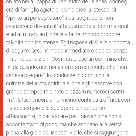
oblato nella Trappa di San Isidro de Dueñas. Anch’egli
era di famiglia agiata e, come dice lui stesso, di
“spirito un po’ sognatore”, i cui sogni, però, non
svaniscono davanti all’attaccamento ai beni materiali
e ad altri traguardi che la vita del mondo propone
talvolta con insistenza. Egli rispose di sì alla proposta
di seguire Gesù, in modo immediato e deciso, senza
limiti né condizioni. Così intraprese un cammino che,
fin da quando, nel monastero, si rese conto che “non
sapeva pregare”, lo condusse in pochi anni al
culmine della vita spirituale, che egli descrive con
grande semplicità e naturalezza in numerosi scritti.
Fra’ Rafael, ancora a noi vicino, continua a offrirci, con
il suo esempio e le sue opere, un percorso
affascinante, in particolare per i giovani che non si
accontentano di poco, ma che aspirano alla verità
piena, alla gioia più indescrivibile, che si raggiungono