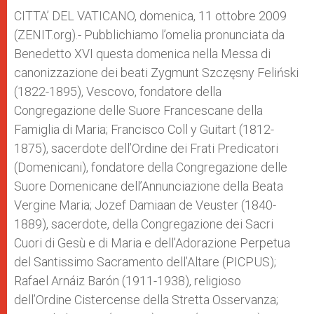
A
n
o
e
p
g
o
r
CITTA’ DEL VATICANO, domenica, 11 ottobre 2009
p
e
k
(ZENIT.org).- Pubblichiamo l’omelia pronunciata da
r
Benedetto XVI questa domenica nella Messa di
canonizzazione dei beati Zygmunt Szczęsny Feliński
(1822-1895), Vescovo, fondatore della
Congregazione delle Suore Francescane della
Famiglia di Maria; Francisco Coll y Guitart (1812-
1875), sacerdote dell’Ordine dei Frati Predicatori
(Domenicani), fondatore della Congregazione delle
Suore Domenicane dell’Annunciazione della Beata
Vergine Maria; Jozef Damiaan de Veuster (1840-
1889), sacerdote, della Congregazione dei Sacri
Cuori di Gesù e di Maria e dell’Adorazione Perpetua
del Santissimo Sacramento dell’Altare (PICPUS);
Rafael Arnáiz Barón (1911-1938), religioso
dell’Ordine Cistercense della Stretta Osservanza;