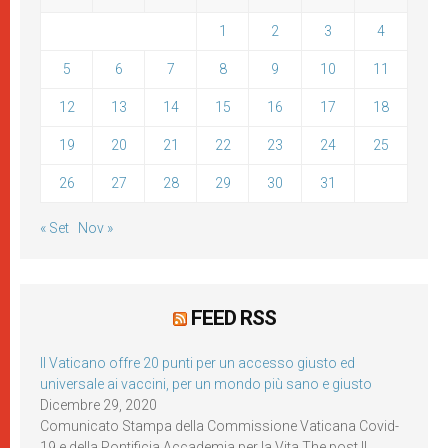
1
2
3
4
5
6
7
8
9
10
11
12
13
14
15
16
17
18
19
20
21
22
23
24
25
26
27
28
29
30
31
« Set
Nov »
FEED RSS
Il Vaticano offre 20 punti per un accesso giusto ed
universale ai vaccini, per un mondo più sano e giusto
Dicembre 29, 2020
Comunicato Stampa della Commissione Vaticana Covid-
19 e della Pontificia Accademia per la Vita The post Il