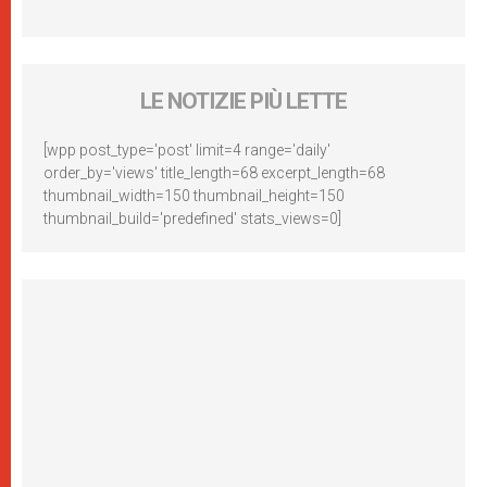
LE NOTIZIE PIÙ LETTE
[wpp post_type='post' limit=4 range='daily'
order_by='views' title_length=68 excerpt_length=68
thumbnail_width=150 thumbnail_height=150
thumbnail_build='predefined' stats_views=0]