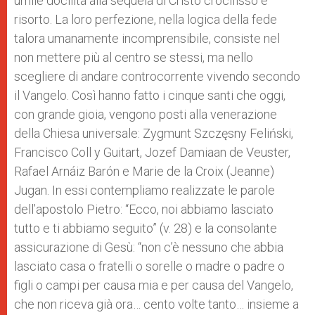
umile docilità alla sequela di Cristo crocifisso e
risorto. La loro perfezione, nella logica della fede
talora umanamente incomprensibile, consiste nel
non mettere più al centro se stessi, ma nello
scegliere di andare controcorrente vivendo secondo
il Vangelo. Così hanno fatto i cinque santi che oggi,
con grande gioia, vengono posti alla venerazione
della Chiesa universale: Zygmunt Szczęsny Feliński,
Francisco Coll y Guitart, Jozef Damiaan de Veuster,
Rafael Arnáiz Barón e Marie de la Croix (Jeanne)
Jugan. In essi contempliamo realizzate le parole
dell’apostolo Pietro: “Ecco, noi abbiamo lasciato
tutto e ti abbiamo seguito” (v. 28) e la consolante
assicurazione di Gesù: “non c’è nessuno che abbia
lasciato casa o fratelli o sorelle o madre o padre o
figli o campi per causa mia e per causa del Vangelo,
che non riceva già ora… cento volte tanto… insieme a