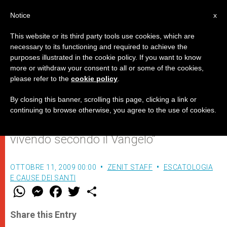
IT
Notice
x
This website or its third party tools use cookies, which are
necessary to its functioning and required to achieve the
purposes illustrated in the cookie policy. If you want to know
Omelia nella Messa di
more or withdraw your consent to all or some of the cookies,
please refer to the
cookie policy
.
canonizzazione di cinque beati
By closing this banner, scrolling this page, clicking a link or
continuing to browse otherwise, you agree to the use of cookies.
La santità, “andare controcorrente
vivendo secondo il Vangelo”
OTTOBRE 11, 2009 00:00
ZENIT STAFF
ESCATOLOGIA
E CAUSE DEI SANTI
W
M
F
T
S
h
e
a
w
h
a
s
c
i
a
t
s
e
t
r
Share this Entry
s
e
b
t
e